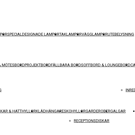
POR
SPECIALDESIGNADE LAMPOR
TAKLAMPOR
VÄGGLAMPOR
UTEBELYSNING
& MÖTESBORD
PROJEKTBORD
FÄLLBARA BORD
SOFFBORD & LOUNGEBORD
C
G
INRE
KAR & HATTHYLLOR
KLÄDHÄNGARE
SKOHYLLOR
GARDEROBER
GALGAR
RECEPTIONSDISKAR