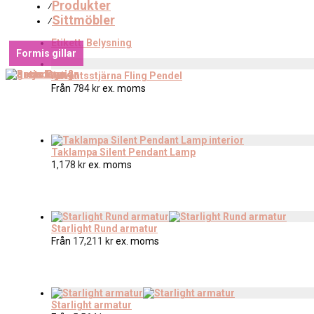
Produkter
⁄
Sittmöbler
⁄
Etikett:
Belysning
Formis gillar
Adventsstjärna Fling Pendel
Från
784
kr
ex. moms
Taklampa Silent Pendant Lamp
1,178
kr
ex. moms
Starlight Rund armatur
Från
17,211
kr
ex. moms
Starlight armatur