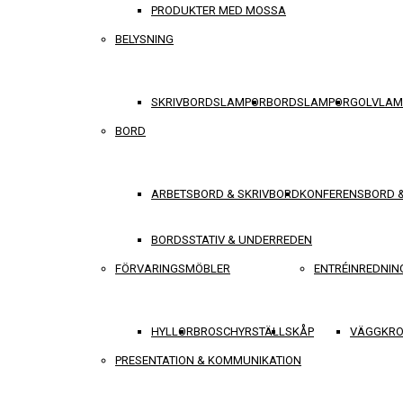
PRODUKTER MED MOSSA
BELYSNING
SKRIVBORDSLAMPOR
BORDSLAMPOR
GOLVLAM
BORD
ARBETSBORD & SKRIVBORD
KONFERENSBORD 
BORDSSTATIV & UNDERREDEN
FÖRVARINGSMÖBLER
ENTRÉINREDNIN
HYLLOR
BROSCHYRSTÄLL
SKÅP
VÄGGKRO
PRESENTATION & KOMMUNIKATION