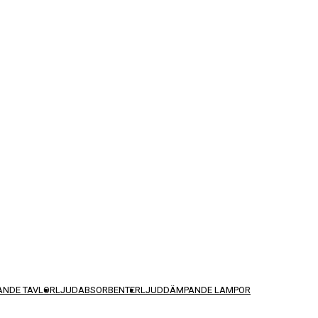
NDE TAVLOR
LJUDABSORBENTER
LJUDDÄMPANDE LAMPOR