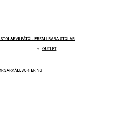
 STOLAR
VILFÅTÖLJER
FÄLLBARA STOLAR
OUTLET
KORGAR
KÄLLSORTERING