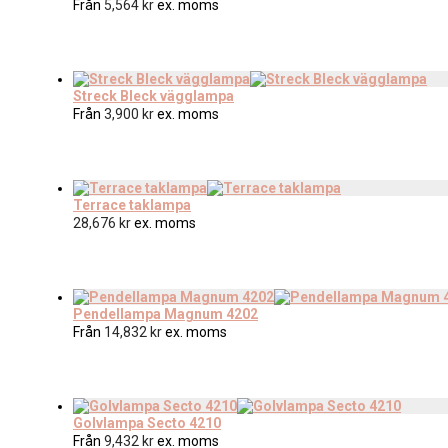
Från
5,564
kr
ex. moms
Streck Bleck vägglampa
Från
3,900
kr
ex. moms
Terrace taklampa
28,676
kr
ex. moms
Pendellampa Magnum 4202
Från
14,832
kr
ex. moms
Golvlampa Secto 4210
Från
9,432
kr
ex. moms