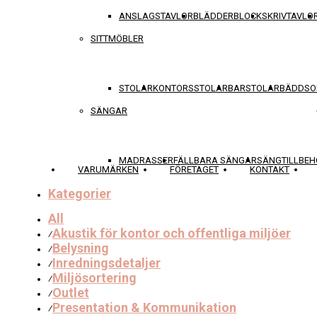
ANSLAGSTAVLOR
BLÄDDERBLOCK
SKRIVTAVLO
SITTMÖBLER
STOLAR
KONTORSSTOLAR
BARSTOLAR
BÄDDSO
SÄNGAR
MADRASSER
FÄLLBARA SÄNGAR
SÄNGTILLBEH
VARUMÄRKEN
FÖRETAGET
KONTAKT
Kategorier
All
Akustik för kontor och offentliga miljöer
⁄
Belysning
⁄
Inredningsdetaljer
⁄
Miljösortering
⁄
Outlet
⁄
Presentation & Kommunikation
⁄