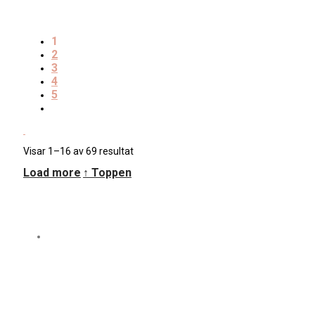
1
2
3
4
5
Sortera
Visar 1–16 av 69 resultat
efter
Load more
↑ Toppen
senaste