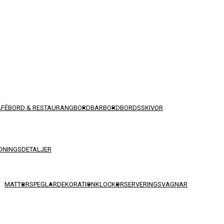
AFÉBORD & RESTAURANGBORD
BARBORD
BORDSSKIVOR
DNINGSDETALJER
MATTOR
SPEGLAR
DEKORATION
KLOCKOR
SERVERINGSVAGNAR