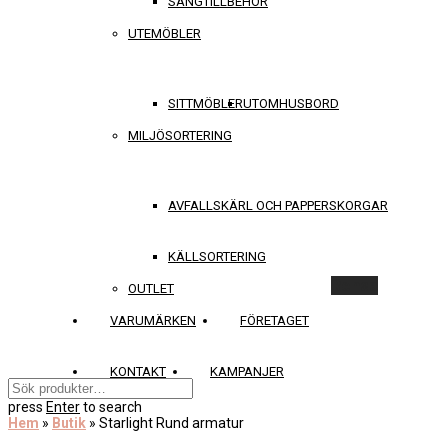
SÄNGTILLBEHÖR
UTEMÖBLER
SITTMÖBLER
UTOMHUSBORD
MILJÖSORTERING
AVFALLSKÄRL OCH PAPPERSKORGAR
KÄLLSORTERING
Rensa
OUTLET
VARUMÄRKEN
FÖRETAGET
KONTAKT
KAMPANJER
press
Enter
to search
Hem
»
Butik
»
Starlight Rund armatur