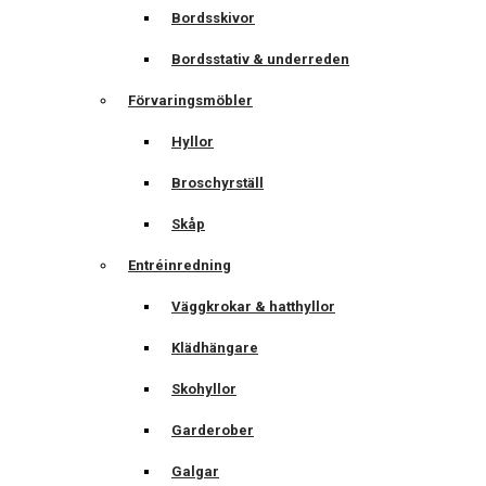
Bordsskivor
Bordsstativ & underreden
Förvaringsmöbler
Hyllor
Broschyrställ
Skåp
Entréinredning
Väggkrokar & hatthyllor
Klädhängare
Skohyllor
Garderober
Galgar