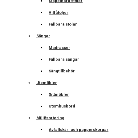
Stapelbara stolar
Vilfåtöljer
Fällbara stolar
Sängar
Madrasser
Fällbara sängar
Sängtillbehör
Utemöbler
Sittmöbler
Utomhusbord
Miljösortering
Avfallskärl och papperskorgar