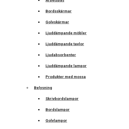
Arbetsbås
Bordsskärmar
Golvskärmar
Ljuddämpande möbler
Ljuddämpande tavlor
Ljudabsorbenter
Ljuddämpande lampor
Produkter med mossa
Belysning
Skrivbordslampor
Bordslampor
Golvlampor