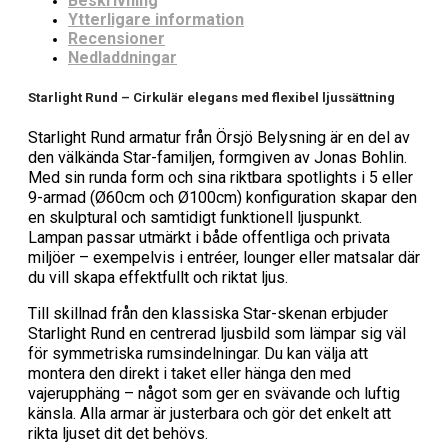
Beskrivning
Ytterligare information
Recensioner
Nedladdningar
Starlight Rund – Cirkulär elegans med flexibel ljussättning
Starlight Rund armatur från Örsjö Belysning är en del av
den välkända Star-familjen, formgiven av Jonas Bohlin.
Med sin runda form och sina riktbara spotlights i 5 eller
9-armad (Ø60cm och Ø100cm) konfiguration skapar den
en skulptural och samtidigt funktionell ljuspunkt.
Lampan passar utmärkt i både offentliga och privata
miljöer – exempelvis i entréer, lounger eller matsalar där
du vill skapa effektfullt och riktat ljus.
Till skillnad från den klassiska Star-skenan erbjuder
Starlight Rund en centrerad ljusbild som lämpar sig väl
för symmetriska rumsindelningar. Du kan välja att
montera den direkt i taket eller hänga den med
vajerupphäng – något som ger en svävande och luftig
känsla. Alla armar är justerbara och gör det enkelt att
rikta ljuset dit det behövs.