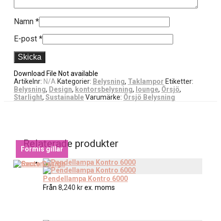
Namn
*
E-post
*
Download File Not available
Artikelnr:
N/A
Kategorier:
Belysning
,
Taklampor
Etiketter:
Belysning
,
Design
,
kontorsbelysning
,
lounge
,
Örsjö
,
Starlight
,
Sustainable
Varumärke:
Örsjö Belysning
Relaterade produkter
Formis gillar
Pendellampa Kontro 6000
Från
8,240
kr
ex. moms