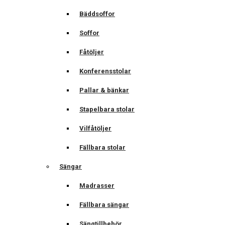
Bäddsoffor
Soffor
Fåtöljer
Konferensstolar
Pallar & bänkar
Stapelbara stolar
Vilfåtöljer
Fällbara stolar
Sängar
Madrasser
Fällbara sängar
Sängtillbehör