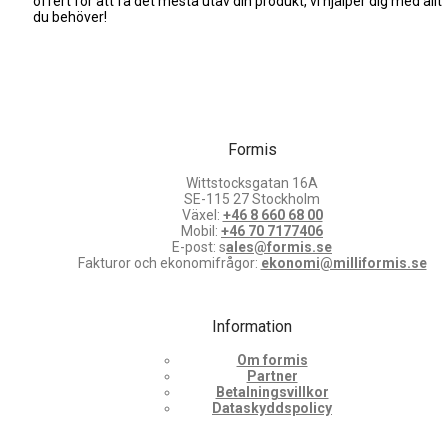
offert för att få det mesta utav din produkt, vi hjälper dig med allt
du behöver!
Formis
Wittstocksgatan 16A
SE-115 27 Stockholm
Växel:
+46 8 660 68 00
Mobil:
+46 70 7177406
E-post: s
ales@formis.se
Fakturor och ekonomifrågor:
ekonomi@milliformis.se
Information
Om formis
Partner
Betalningsvillkor
Dataskyddspolicy