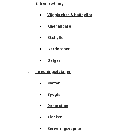
Entréinredning
Väggkrokar & hatthyllor
Klädhängare
Skohyllor
Garderober
Galgar
Inredningsdetaljer
Mattor
Speglar
Dekoration
Klockor
Serveringsvagnar