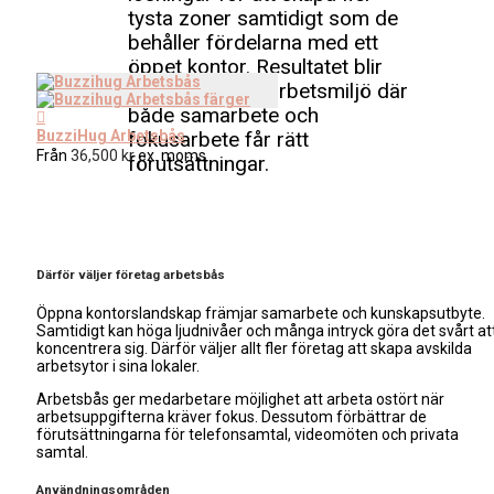
tysta zoner samtidigt som de
behåller fördelarna med ett
öppet kontor. Resultatet blir
en mer flexibel arbetsmiljö där
både samarbete och
fokusarbete får rätt
BuzziHug Arbetsbås
Från
36,500
kr
ex. moms
förutsättningar.
Därför väljer företag arbetsbås
Öppna kontorslandskap främjar samarbete och kunskapsutbyte.
Samtidigt kan höga ljudnivåer och många intryck göra det svårt at
koncentrera sig. Därför väljer allt fler företag att skapa avskilda
arbetsytor i sina lokaler.
Arbetsbås ger medarbetare möjlighet att arbeta ostört när
arbetsuppgifterna kräver fokus. Dessutom förbättrar de
förutsättningarna för telefonsamtal, videomöten och privata
samtal.
Användningsområden