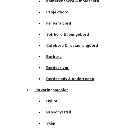
Konferensbord & mötesbord
Projektbord
Fällbara bord
Soffbord & loungebord
Cafébord & restaurangbord
Barbord
Bordsskivor
Bordsstativ & underreden
Förvaringsmöbler
Hyllor
Broschyrställ
Skåp