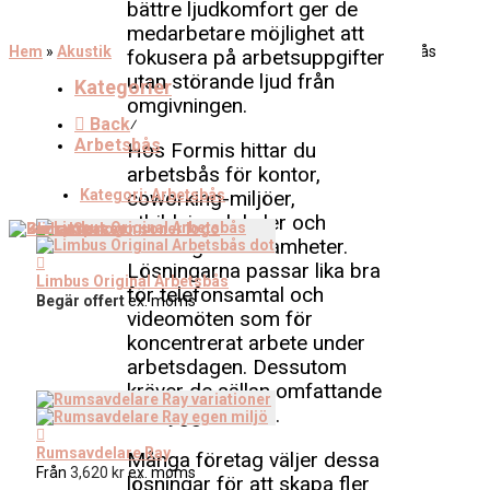
bättre ljudkomfort ger de
medarbetare möjlighet att
Hem
»
Akustik för kontor och offentliga miljöer
»
Arbetsbås
fokusera på arbetsuppgifter
utan störande ljud från
Kategorier
omgivningen.
Back
⁄
Arbetsbås
Hos Formis hittar du
arbetsbås för kontor,
coworking-miljöer,
Kategori:
Arbetsbås
utbildningslokaler och
offentliga verksamheter.
Lösningarna passar lika bra
Limbus Original Arbetsbås
för telefonsamtal och
Begär offert
ex. moms
videomöten som för
koncentrerat arbete under
arbetsdagen. Dessutom
kräver de sällan omfattande
ombyggnationer.
Rumsavdelare Ray
Många företag väljer dessa
Från
3,620
kr
ex. moms
lösningar för att skapa fler