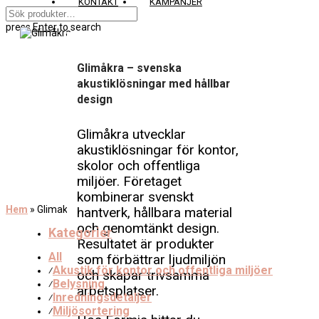
KONTAKT
KAMPANJER
press
Enter
to search
Glimåkra – svenska
akustiklösningar med hållbar
design
Glimåkra utvecklar
akustiklösningar för kontor,
skolor och offentliga
miljöer. Företaget
kombinerar svenskt
Hem
»
Glimakra
hantverk, hållbara material
och genomtänkt design.
Kategorier
Resultatet är produkter
All
som förbättrar ljudmiljön
Akustik för kontor och offentliga miljöer
⁄
och skapar trivsamma
Belysning
⁄
arbetsplatser.
Inredningsdetaljer
⁄
Miljösortering
⁄