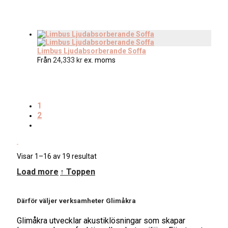
Limbus Ljudabsorberande Soffa
Från
24,333
kr
ex. moms
1
2
Sortera
Visar 1–16 av 19 resultat
efter
Load more
↑ Toppen
senaste
Därför väljer verksamheter Glimåkra
Glimåkra utvecklar akustiklösningar som skapar