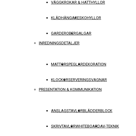
VÄGGKROKAR & HATTHYLLOR
KLÄDHÄNGARE
SKOHYLLOR
GARDEROBER
GALGAR
INREDNINGSDETALJER
MATTOR
SPEGLAR
DEKORATION
KLOCKOR
SERVERINGSVAGNAR
PRESENTATION & KOMMUNIKATION
ANSLAGSTAVLOR
BLÄDDERBLOCK
SKRIVTAVLOR
WHITEBOARD
AV-TEKNIK