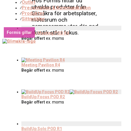
Hos Formis hittar du
Outlet
⁄
utvalda produkter från
Presentation & Kommunikation
⁄
Glimåkra för arbetsplatser,
Produkter
⁄
Sittmöbler
mötesrum och
⁄
gemensamma ytor där god
akustik står i fokus.
Formis gillar
BuildUp Meeting POD R4
Begär offert
ex. moms
Meeting Pavilion R4
Begär offert
ex. moms
BuildUp Focus POD R2
Begär offert
ex. moms
BuildUp Solo POD R1