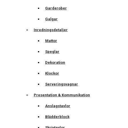
Garderober
Galgar
Inredningsdetaljer
Mattor
Speglar
Dekoration
Klockor
Serveringsvagnar
Presentation & Kommunikation
Anslagstavlor
Blädderblock
Skrivtavlor