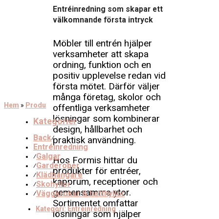
Entréinredning som skapar ett
välkomnande första intryck
Möbler till entrén hjälper
verksamheter att skapa
ordning, funktion och en
positiv upplevelse redan vid
första mötet. Därför väljer
många företag, skolor och
Hem
»
Produkter
»
Entréinredning
offentliga verksamheter
lösningar som kombinerar
Kategorier
design, hållbarhet och
Back
⁄
praktisk användning.
Entréinredning
Galgar
⁄
Hos Formis hittar du
Garderober
⁄
produkter för entréer,
Klädhängare
⁄
kapprum, receptioner och
Skohyllor
⁄
gemensamma ytor.
Väggkrokar & hatthyllor
⁄
Sortimentet omfattar
Kategori:
Entréinredning
lösningar som hjälper