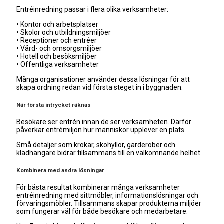
Entréinredning passar i flera olika verksamheter:
• Kontor och arbetsplatser
• Skolor och utbildningsmiljöer
• Receptioner och entréer
• Vård- och omsorgsmiljöer
• Hotell och besöksmiljöer
• Offentliga verksamheter
Många organisationer använder dessa lösningar för att
skapa ordning redan vid första steget in i byggnaden.
När första intrycket räknas
Besökare ser entrén innan de ser verksamheten. Därför
påverkar entrémiljön hur människor upplever en plats.
Små detaljer som krokar, skohyllor, garderober och
klädhängare bidrar tillsammans till en välkomnande helhet.
Kombinera med andra lösningar
För bästa resultat kombinerar många verksamheter
entréinredning med sittmöbler, informationslösningar och
förvaringsmöbler. Tillsammans skapar produkterna miljöer
som fungerar väl för både besökare och medarbetare.