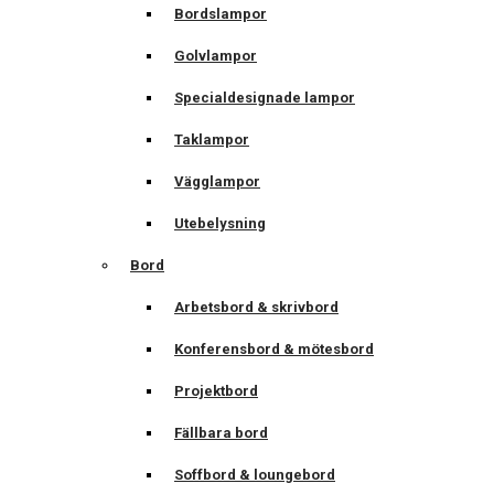
Bordslampor
Golvlampor
Specialdesignade lampor
Taklampor
Vägglampor
Utebelysning
Bord
Arbetsbord & skrivbord
Konferensbord & mötesbord
Projektbord
Fällbara bord
Soffbord & loungebord