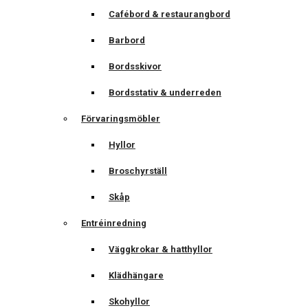
Cafébord & restaurangbord
Barbord
Bordsskivor
Bordsstativ & underreden
Förvaringsmöbler
Hyllor
Broschyrställ
Skåp
Entréinredning
Väggkrokar & hatthyllor
Klädhängare
Skohyllor