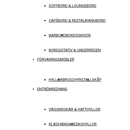
SOFFBORD & LOUNGEBORD
CAFÉBORD & RESTAURANGBORD
BARBORD
BORDSSKIVOR
BORDSSTATIV & UNDERREDEN
FÖRVARINGSMÖBLER
HYLLOR
BROSCHYRSTÄLL
SKÅP
ENTRÉINREDNING
VÄGGKROKAR & HATTHYLLOR
KLÄDHÄNGARE
SKOHYLLOR