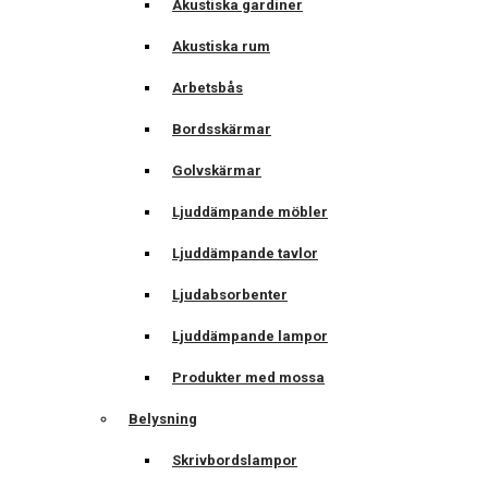
Akustiska gardiner
Akustiska rum
Arbetsbås
Bordsskärmar
Golvskärmar
Ljuddämpande möbler
Ljuddämpande tavlor
Ljudabsorbenter
Ljuddämpande lampor
Produkter med mossa
Belysning
Skrivbordslampor