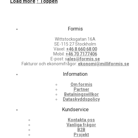
Load more
↑ Toppen
senaste
Formis
Wittstocksgatan 16A
SE-115 27 Stockholm
Växel:
+46 8 660 68 00
Mobil:
+46 70 7177406
E-post: s
ales@formis.se
Fakturor och ekonomifrågor:
ekonomi@milliformis.se
Information
Om formis
Partner
Betalningsvillkor
Dataskyddspolicy
Kundservice
Kontakta oss
Vanliga frågor
B2B
Projekt