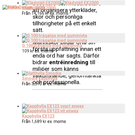
besökare och medarbetare
Klädställ EX2000
att organisera ytterkläder,
Från
14,166
kr
ex. moms
skor och personliga
tillhörigheter på ett enkelt
sätt.
Människor bildar ofta sin
G 100 trägalge med gummiyta
första uppfattning innan ett
109
kr
ex. moms
enda ord har sagts. Därför
bidrar
entréinredning
till
miljöer som känns
välkomnande, genomtänkta
Smodie kapphylla
och professionella.
Från
3,510
kr
ex. moms
Kapphylla EX123
Från
1,689
kr
ex. moms