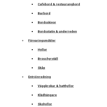
Cafébord & restaurangbord
Barbord
Bordsskivor
Bordsstativ & underreden
Förvaringsmöbler
Hyllor
Broschyrställ
Skåp
Entréinredning
Väggkrokar & hatthyllor
Klädhängare
Skohyllor