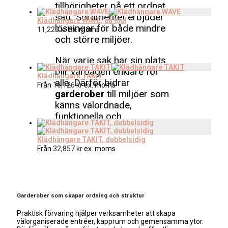
tillhörigheter på ett ordnat
sätt. Sortimentet erbjuder
Klädhängare WAVE, på hjul
lösningar för både mindre
11,220
kr
ex. moms
och större miljöer.
När varje sak har sin plats
blir vardagen enklare för
Klädhängare TAKIT
alla. Därför bidrar
Från
16,126
kr
ex. moms
garderober
till miljöer som
känns välordnade,
funktionella och
välkomnande.
Klädhängare TAKIT, dubbelsidig
Från
32,857
kr
ex. moms
Garderober som skapar ordning och struktur
Praktisk förvaring hjälper verksamheter att skapa
välorganiserade entréer, kapprum och gemensamma ytor.