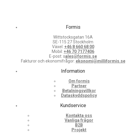
Formis
Wittstocksgatan 16A
SE-115 27 Stockholm
Växel:
+46 8 660 68 00
Mobil:
+46 70 7177406
E-post: s
ales@formis.se
Fakturor och ekonomifrågor:
ekonomi@milliformis.se
Information
Om formis
Partner
Betalningsvillkor
Dataskyddspolicy
Kundservice
Kontakta oss
Vanliga frågor
B2B
Projekt