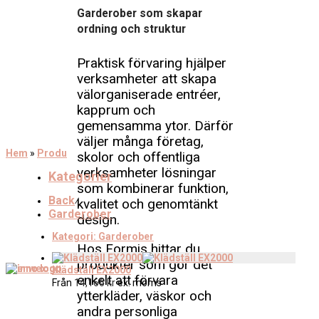
Garderober som skapar
ordning och struktur
Praktisk förvaring hjälper
verksamheter att skapa
välorganiserade entréer,
kapprum och
gemensamma ytor. Därför
väljer många företag,
Hem
»
Produkter
»
Entréinredning
»
Garderober
skolor och offentliga
verksamheter lösningar
Kategorier
som kombinerar funktion,
Back
⁄
kvalitet och genomtänkt
Garderober
design.
Kategori:
Garderober
Hos Formis hittar du
produkter som gör det
Klädställ EX2000
enkelt att förvara
Från
14,166
kr
ex. moms
ytterkläder, väskor och
andra personliga