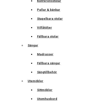
Konferensstolar
Pallar & bänkar
Stapelbara stolar
Vilfåtöljer
Fällbara stolar
Sängar
Madrasser
Fällbara sängar
Sängtillbehör
Utemöbler
Sittmöbler
Utomhusbord