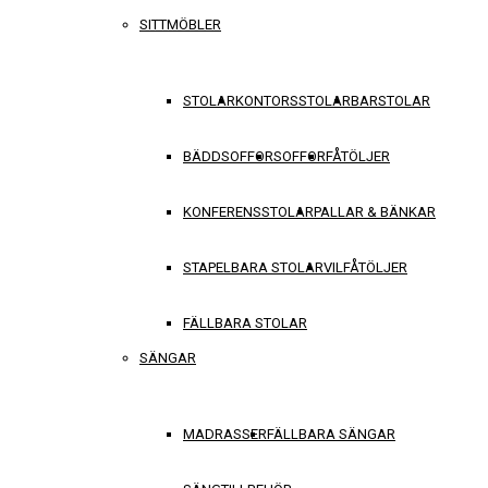
SITTMÖBLER
STOLAR
KONTORSSTOLAR
BARSTOLAR
BÄDDSOFFOR
SOFFOR
FÅTÖLJER
KONFERENSSTOLAR
PALLAR & BÄNKAR
STAPELBARA STOLAR
VILFÅTÖLJER
FÄLLBARA STOLAR
SÄNGAR
MADRASSER
FÄLLBARA SÄNGAR