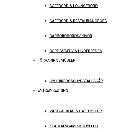
SOFFBORD & LOUNGEBORD
CAFÉBORD & RESTAURANGBORD
BARBORD
BORDSSKIVOR
BORDSSTATIV & UNDERREDEN
FÖRVARINGSMÖBLER
HYLLOR
BROSCHYRSTÄLL
SKÅP
ENTRÉINREDNING
VÄGGKROKAR & HATTHYLLOR
KLÄDHÄNGARE
SKOHYLLOR