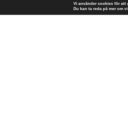
Vi använder cookies för att
Du kan ta reda på mer om vi
Formis
Wittstocksgatan 16A
SE-115 27 Stockholm
Växel:
+46 8 660 68 00
Mobil:
+46 70 7177406