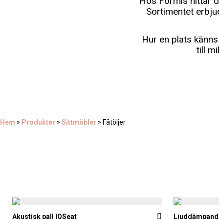
Hos Formis hittar d
Sortimentet erbju
Hur en plats känns 
till 
Hem
»
Produkter
»
Sittmöbler
»
Fåtöljer
Akustisk pall IQSeat
Ljuddämpande 