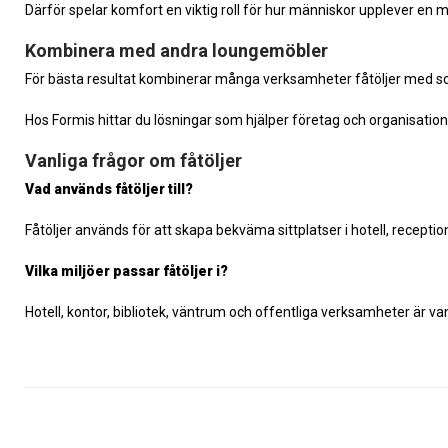
Därför spelar komfort en viktig roll för hur människor upplever en mi
Kombinera med andra loungemöbler
För bästa resultat kombinerar många verksamheter fåtöljer med so
Hos Formis hittar du lösningar som hjälper företag och organisation
Vanliga frågor om fåtöljer
Vad används fåtöljer till?
Fåtöljer används för att skapa bekväma sittplatser i hotell, recep
Vilka miljöer passar fåtöljer i?
Hotell, kontor, bibliotek, väntrum och offentliga verksamheter är 