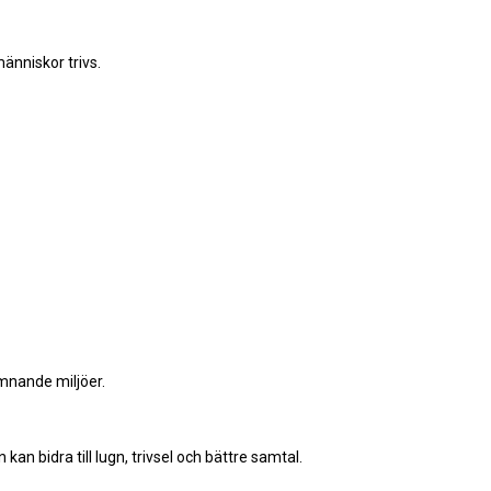
änniskor trivs.
mnande miljöer.
an bidra till lugn, trivsel och bättre samtal.