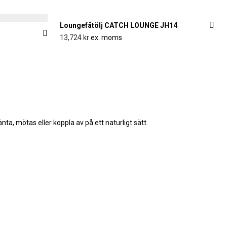
Loungefåtölj CATCH LOUNGE JH14
13,724
kr
ex. moms
a, mötas eller koppla av på ett naturligt sätt.