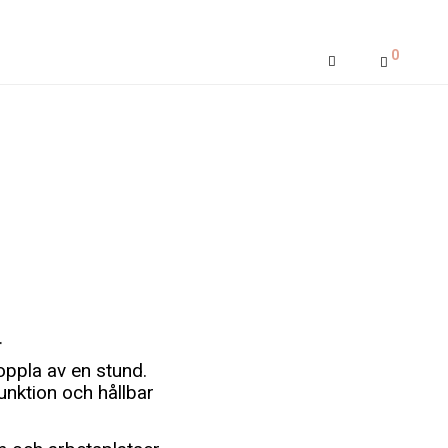
0
r
oppla av en stund.
nktion och hållbar