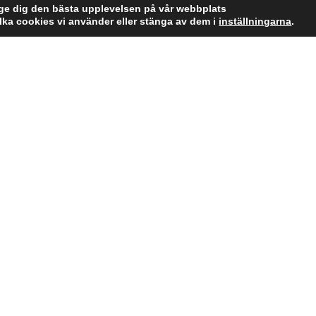
 ge dig den bästa upplevelsen på vår webbplats
lka cookies vi använder eller stänga av dem i
inställningarna
.
Information
Kundservice
Om formis
Kontakta oss
Partner
Vanliga frågor
Betalningsvillkor
B2B
Dataskyddspolicy
Projekt