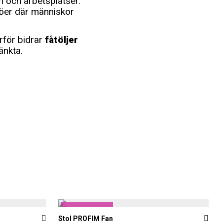
m och arbetsplatser.
jöer där människor
rför bidrar
fåtöljer
änkta.
Formis gillar
Stol PROFIM Fan