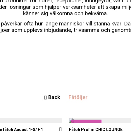
u produkter för hotell, receptioner, loungeytor, väntru
der lösningar som hjälper verksamheter att skapa mil
känner sig välkomna och bekväma.
påverkar ofta hur länge människor vill stanna kvar. Dä
miljöer som upplevs inbjudande, trivsamma och genomt
Back
Fåtöljer
Formis gillar
fåtölj August 1-S/ H1
Fåtölj Profim CHIC LOUNGE