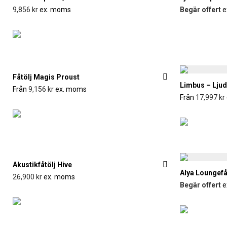
9,856
kr
ex. moms
Begär offert
e
Fåtölj Magis Proust
Limbus – Ljud
Från
9,156
kr
ex. moms
Från
17,997
kr
Akustikfåtölj Hive
Formis gillar
Alya Loungefå
26,900
kr
ex. moms
Begär offert
e