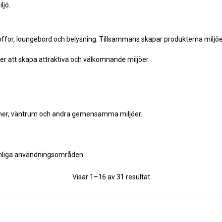
ljö.
ffor, loungebord och belysning. Tillsammans skapar produkterna miljö
er att skapa attraktiva och välkomnande miljöer.
tioner, väntrum och andra gemensamma miljöer.
vanliga användningsområden.
Sortera
Visar 1–16 av 31 resultat
efter
senaste