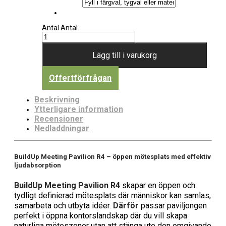
Antal
Antal
Lägg till i varukorg
Offertförfrågan
Beskrivning
Ytterligare information
Recensioner
Nedladdningar
BuildUp Meeting Pavilion R4 – öppen mötesplats med effektiv
ljudabsorption
BuildUp Meeting Pavilion R4
skapar en öppen och
tydligt definierad mötesplats där människor kan samlas,
samarbeta och utbyta idéer.
Därför
passar paviljongen
perfekt i öppna kontorslandskap där du vill skapa
naturliga möteszoner utan att stänga ute den omgivande