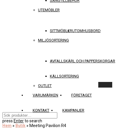
SÄNGTILLBEHÖR
UTEMÖBLER
SITTMÖBLER
UTOMHUSBORD
MILJÖSORTERING
AVFALLSKÄRL OCH PAPPERSKORGAR
KÄLLSORTERING
Rensa
OUTLET
VARUMÄRKEN
FÖRETAGET
KONTAKT
KAMPANJER
press
Enter
to search
Hem
»
Butik
»
Meeting Pavilion R4