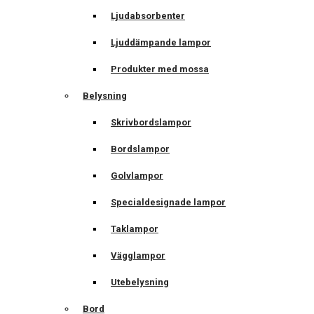
Ljudabsorbenter
Ljuddämpande lampor
Produkter med mossa
Belysning
Skrivbordslampor
Bordslampor
Golvlampor
Specialdesignade lampor
Taklampor
Vägglampor
Utebelysning
Bord