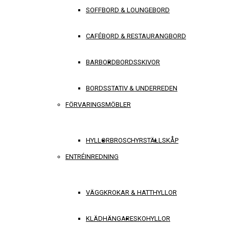
SOFFBORD & LOUNGEBORD
CAFÉBORD & RESTAURANGBORD
BARBORD
BORDSSKIVOR
BORDSSTATIV & UNDERREDEN
FÖRVARINGSMÖBLER
HYLLOR
BROSCHYRSTÄLL
SKÅP
ENTRÉINREDNING
VÄGGKROKAR & HATTHYLLOR
KLÄDHÄNGARE
SKOHYLLOR