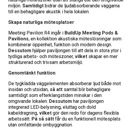
miljön.
Samtidigt
bidrar de ljudabsorberande väggarna
till en behagligare akustik i hela lokalen.
Skapa naturliga mötesplatser
Meeting Pavilion R4 ingår i
BuildUp Meeting Pods &
Pavilions
, en kollektion akustiska möteslösningar som
kombinerar öppenhet, funktion och modern design.
Dessutom
hjälper paviljongen till att dela in stora ytor i
tydliga arbets- och möteszoner,
vilket
skapar en mer
strukturerad och trivsam arbetsmiljö.
Genomtänkt funktion
De tygklädda väggelementen absorberar ljud både mot
insidan och utsidan,
så att
samtal blir behagligare
samtidigt som efterklangstiden minskar i den
omgivande lokalen.
Dessutom
har paviljongen
integrerad LED-belysning, eluttag och dold
kabeldragning,
vilket
gör den redo för dagens flexibla
arbetssätt.
På så sätt
får du en funktionell mötesplats
utan omfattande ombyggnation.