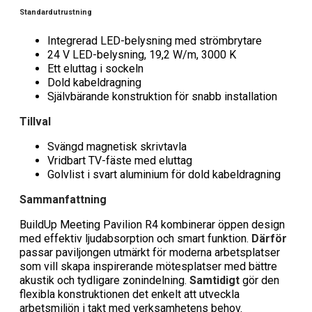
Standardutrustning
Integrerad LED-belysning med strömbrytare
24 V LED-belysning, 19,2 W/m, 3000 K
Ett eluttag i sockeln
Dold kabeldragning
Självbärande konstruktion för snabb installation
Tillval
Svängd magnetisk skrivtavla
Vridbart TV-fäste med eluttag
Golvlist i svart aluminium för dold kabeldragning
Sammanfattning
BuildUp Meeting Pavilion R4 kombinerar öppen design
med effektiv ljudabsorption och smart funktion.
Därför
passar paviljongen utmärkt för moderna arbetsplatser
som vill skapa inspirerande mötesplatser med bättre
akustik och tydligare zonindelning.
Samtidigt
gör den
flexibla konstruktionen det enkelt att utveckla
arbetsmiljön i takt med verksamhetens behov.