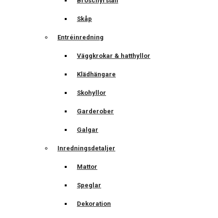
Broschyrställ
Skåp
Entréinredning
Väggkrokar & hatthyllor
Klädhängare
Skohyllor
Garderober
Galgar
Inredningsdetaljer
Mattor
Speglar
Dekoration