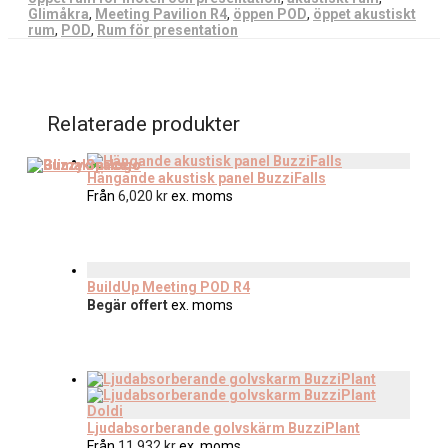
Glimåkra
,
Meeting Pavilion R4
,
öppen POD
,
öppet akustiskt
rum
,
POD
,
Rum för presentation
Relaterade produkter
Hängande akustisk panel BuzziFalls
Från
6,020
kr
ex. moms
BuildUp Meeting POD R4
Begär offert
ex. moms
Ljudabsorberande golvskärm BuzziPlant
Från
11,932
kr
ex. moms