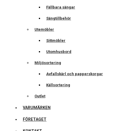
Fällbara sängar
Sängtillbehör
Utemöbler
Sittmöbler
Utomhusbord
Miljösortering
Avfallskärl och papperskorgar
Källsortering
Outlet
VARUMÄRKEN
FÖRETAGET