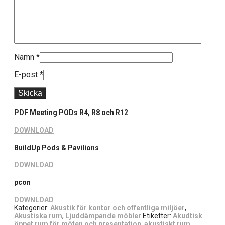
Namn
*
E-post
*
PDF Meeting PODs R4, R8 och R12
DOWNLOAD
BuildUp Pods & Pavilions
DOWNLOAD
pcon
DOWNLOAD
Kategorier:
Akustik för kontor och offentliga miljöer
,
Akustiska rum
,
Ljuddämpande möbler
Etiketter:
Akudtisk
öppet rum för möten och presentation
,
akustiskt rum
,