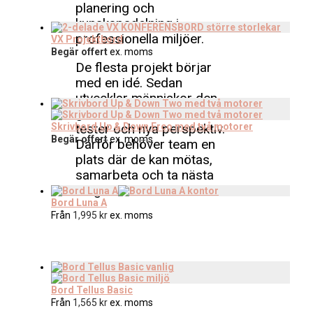
planering och
kunskapsdelning i
professionella miljöer.
VX Projektbord
Begär offert
ex. moms
De flesta projekt börjar
med en idé. Sedan
utvecklar människor den
genom samtal, skisser,
tester och nya perspektiv.
Skrivbord Up & Down Erco med två motorer
Begär offert
ex. moms
Därför behöver team en
plats där de kan mötas,
samarbeta och ta nästa
steg tillsammans.
Bord Luna A
Från
1,995
kr
ex. moms
Bord Tellus Basic
Från
1,565
kr
ex. moms