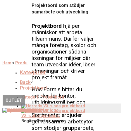
Projektbord som stödjer
samarbete och utveckling
Projektbord
hjälper
människor att arbeta
tillsammans. Därför väljer
många företag, skolor och
organisationer sådana
lösningar för miljöer där
Hem
»
Produkter
»
Bord
»
Projektbord
team utvecklar idéer, löser
utmaningar och driver
Kategorier
projekt framåt.
Back
⁄
Projektbord
Hos Formis hittar du
möbler för kontor,
Kategori:
Projektbord
OUTLET
utbildningsmiljöer och
kreativa arbetsplatser.
Sortimentet erbjuder
VX runt projektbord
gemensamma arbetsytor
Begär offert
ex. moms
som stödjer grupparbete,