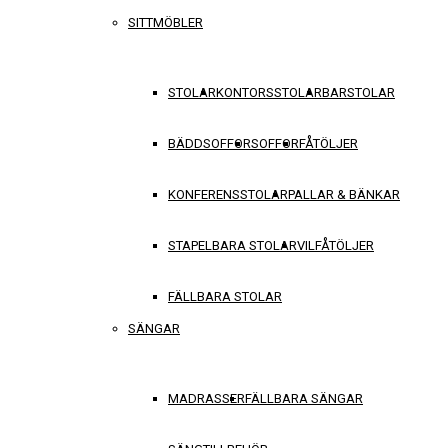
SITTMÖBLER
STOLAR
KONTORSSTOLAR
BARSTOLAR
BÄDDSOFFOR
SOFFOR
FÅTÖLJER
KONFERENSSTOLAR
PALLAR & BÄNKAR
STAPELBARA STOLAR
VILFÅTÖLJER
FÄLLBARA STOLAR
SÄNGAR
MADRASSER
FÄLLBARA SÄNGAR