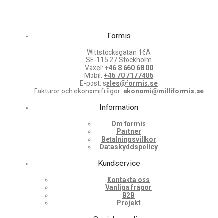
Formis
Wittstocksgatan 16A
SE-115 27 Stockholm
Växel:
+46 8 660 68 00
Mobil:
+46 70 7177406
E-post: s
ales@formis.se
Fakturor och ekonomifrågor:
ekonomi@milliformis.se
Information
Om formis
Partner
Betalningsvillkor
Dataskyddspolicy
Kundservice
Kontakta oss
Vanliga frågor
B2B
Projekt