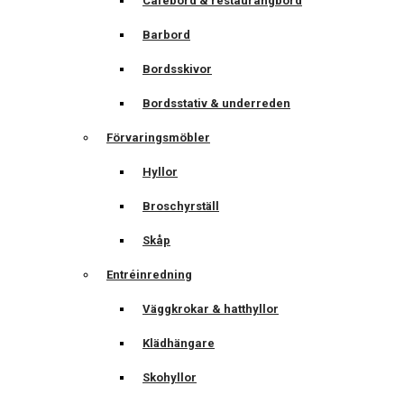
Cafébord & restaurangbord
Barbord
Bordsskivor
Bordsstativ & underreden
Förvaringsmöbler
Hyllor
Broschyrställ
Skåp
Entréinredning
Väggkrokar & hatthyllor
Klädhängare
Skohyllor