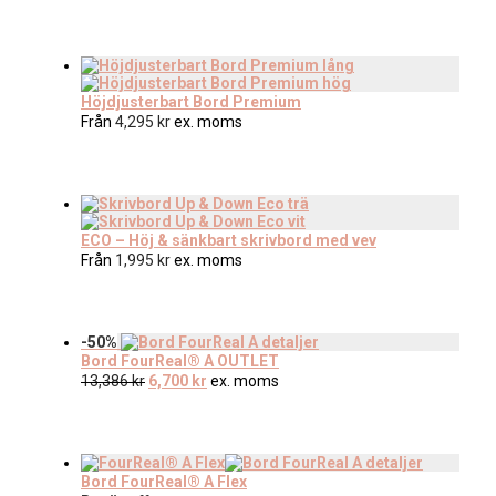
Höjdjusterbart Bord Premium
Från
4,295
kr
ex. moms
ECO – Höj & sänkbart skrivbord med vev
Från
1,995
kr
ex. moms
-
50
%
Bord FourReal® A OUTLET
Det ursprungliga priset var: 13,386 kr.
Det nuvarande priset är: 6,700 kr.
13,386
kr
6,700
kr
ex. moms
Bord FourReal® A Flex