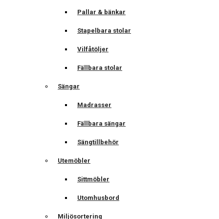
Pallar & bänkar
Stapelbara stolar
Vilfåtöljer
Fällbara stolar
Sängar
Madrasser
Fällbara sängar
Sängtillbehör
Utemöbler
Sittmöbler
Utomhusbord
Miljösortering