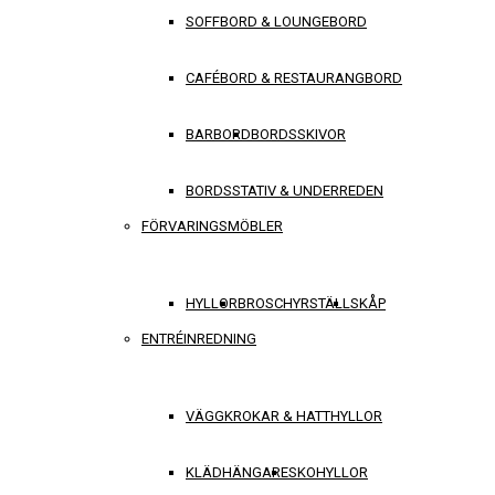
SOFFBORD & LOUNGEBORD
CAFÉBORD & RESTAURANGBORD
BARBORD
BORDSSKIVOR
BORDSSTATIV & UNDERREDEN
FÖRVARINGSMÖBLER
HYLLOR
BROSCHYRSTÄLL
SKÅP
ENTRÉINREDNING
VÄGGKROKAR & HATTHYLLOR
KLÄDHÄNGARE
SKOHYLLOR