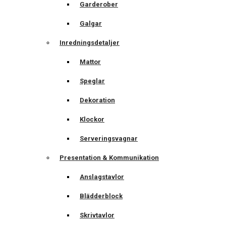
Garderober
Galgar
Inredningsdetaljer
Mattor
Speglar
Dekoration
Klockor
Serveringsvagnar
Presentation & Kommunikation
Anslagstavlor
Blädderblock
Skrivtavlor