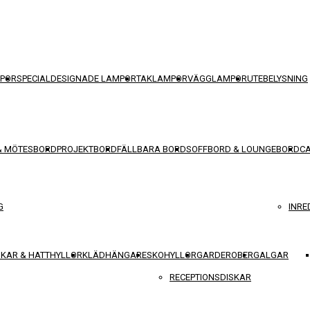
POR
SPECIALDESIGNADE LAMPOR
TAKLAMPOR
VÄGGLAMPOR
UTEBELYSNING
& MÖTESBORD
PROJEKTBORD
FÄLLBARA BORD
SOFFBORD & LOUNGEBORD
C
G
INRE
KAR & HATTHYLLOR
KLÄDHÄNGARE
SKOHYLLOR
GARDEROBER
GALGAR
RECEPTIONSDISKAR