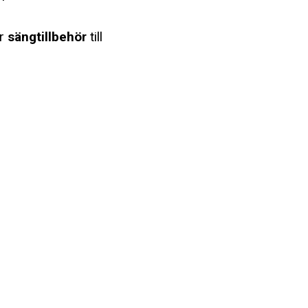
ar
sängtillbehör
till