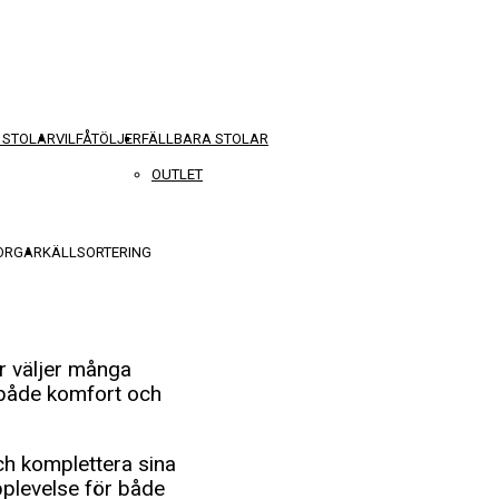
 STOLAR
VILFÅTÖLJER
FÄLLBARA STOLAR
OUTLET
KORGAR
KÄLLSORTERING
r väljer många
 både komfort och
ch komplettera sina
pplevelse för både