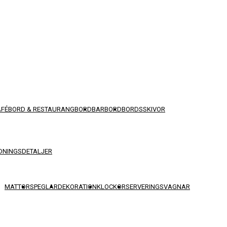
AFÉBORD & RESTAURANGBORD
BARBORD
BORDSSKIVOR
DNINGSDETALJER
MATTOR
SPEGLAR
DEKORATION
KLOCKOR
SERVERINGSVAGNAR