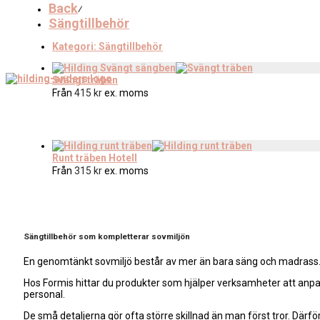
Back
⁄
Sängtillbehör
Kategori:
Sängtillbehör
Svängt träben
Från
415
kr
ex. moms
Runt träben Hotell
Från
315
kr
ex. moms
Sängtillbehör som kompletterar sovmiljön
En genomtänkt sovmiljö består av mer än bara säng och madrass. 
Hos Formis hittar du produkter som hjälper verksamheter att anpas
personal.
De små detaljerna gör ofta större skillnad än man först tror. Därfö