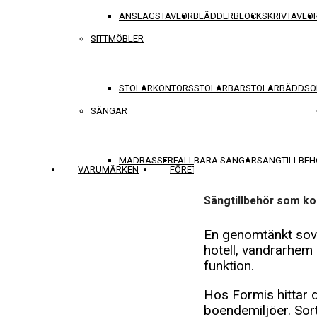
ANSLAGSTAVLOR
BLÄDDERBLOCK
SKRIVTAVLO
SITTMÖBLER
STOLAR
KONTORSSTOLAR
BARSTOLAR
BÄDDSO
SÄNGAR
MADRASSER
FÄLLBARA SÄNGAR
SÄNGTILLBEH
VARUMÄRKEN
FÖRETAGET
KONTAKT
Sängtillbehör som ko
En genomtänkt sovm
hotell, vandrarhem
funktion.
Hos Formis hittar 
boendemiljöer. Sort