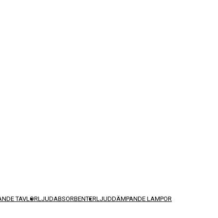
NDE TAVLOR
LJUDABSORBENTER
LJUDDÄMPANDE LAMPOR