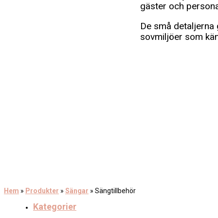
gäster och persona
De små detaljerna g
sovmiljöer som kän
Hem
»
Produkter
»
Sängar
»
Sängtillbehör
Kategorier