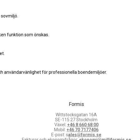
sovmiljö.
ken funktion som önskas.
et.
ch användarvänlighet för professionella boendemiljöer.
Formis
Wittstocksgatan 16A
SE-115 27 Stockholm
Växel:
+46 8 660 68 00
Mobil:
+46 70 7177406
E-post: s
ales@formis.se
Fakturor och ekonomifrågor:
ekonomi@milliformis.se