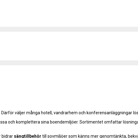
Därför väljer många hotell, vandrarhem och konferensanläggningar lös
sa och komplettera sina boendemiljöer. Sortimentet omfattar lösningar 
r bidrar
sängtillbehör
till sovmiljöer som känns mer genomtänkta, bekvä