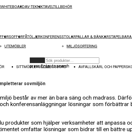
R
WHITEBOARD
AV-TEKNIK
TAVELTILLBEHÖR
FFOR
SOFFOR
FÅTÖLJER
KONFERENSSTOLAR
PALLAR & BÄNKAR
STAPELBARA
UTEMÖBLER
MILJÖSORTERING
Rensa
press
Enter
to search
ÖR
SITTMÖBLER
UTOMHUSBORD
AVFALLSKÄRL OCH PAPPERS
KAMPANJER
mpletterar sovmiljön
iljö består av mer än bara säng och madrass. Därfö
 och konferensanläggningar lösningar som förbättrar
du produkter som hjälper verksamheter att anpassa o
imentet omfattar lösningar som bidrar till en bättre u