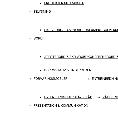
PRODUKTER MED MOSSA
BELYSNING
SKRIVBORDSLAMPOR
BORDSLAMPOR
GOLVLAM
BORD
ARBETSBORD & SKRIVBORD
KONFERENSBORD 
BORDSSTATIV & UNDERREDEN
FÖRVARINGSMÖBLER
ENTRÉINREDNIN
HYLLOR
BROSCHYRSTÄLL
SKÅP
VÄGGKRO
PRESENTATION & KOMMUNIKATION