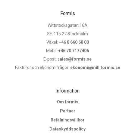
Formis
Wittstocksgatan 16A
SE-115 27 Stockholm
Växel:
+46 8 660 68 00
Mobil:
+46 70 7177406
E-post: s
ales@formis.se
Fakturor och ekonomifrågor:
ekonomi@milliformis.se
Information
Om formis
Partner
Betalningsvillkor
Dataskyddspolicy