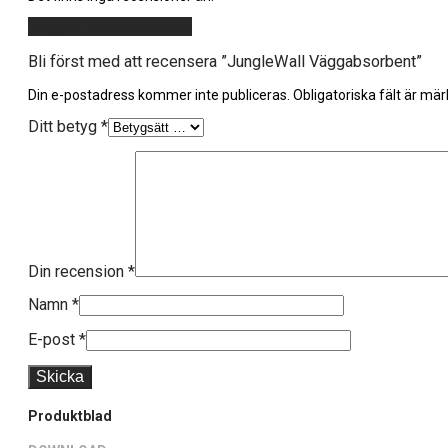
Lägg till en recension
Bli först med att recensera ”JungleWall Väggabsorbent”
Din e-postadress kommer inte publiceras.
Obligatoriska fält är mä
Ditt betyg
*
Din recension
*
Namn
*
E-post
*
Produktblad