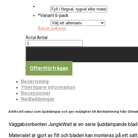
*
Variant 6-pack
Reset options
Antal
Antal
Offertförfrågan
Beskrivning
Ytterligare information
Recensioner
Nedladdningar
Artificiell natur som ljuddämpar och ger möjlighet till återhämtning från Glimak
Väggabsorbenten JungleWall är en serie ljuddämpande blad i
Materialet är gjort av filt och bladen kan monteras på ett sät