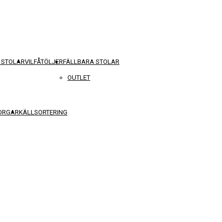
 STOLAR
VILFÅTÖLJER
FÄLLBARA STOLAR
OUTLET
KORGAR
KÄLLSORTERING