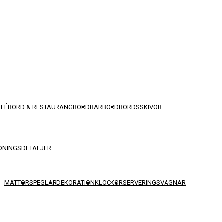
AFÉBORD & RESTAURANGBORD
BARBORD
BORDSSKIVOR
DNINGSDETALJER
MATTOR
SPEGLAR
DEKORATION
KLOCKOR
SERVERINGSVAGNAR