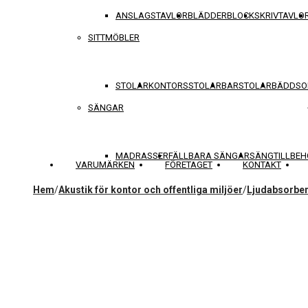
ANSLAGSTAVLOR
BLÄDDERBLOCK
SKRIVTAVLO
SITTMÖBLER
STOLAR
KONTORSSTOLAR
BARSTOLAR
BÄDDSO
SÄNGAR
MADRASSER
FÄLLBARA SÄNGAR
SÄNGTILLBEH
VARUMÄRKEN
FÖRETAGET
KONTAKT
Hem
/
Akustik för kontor och offentliga miljöer
/
Ljudabsorben