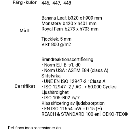
Färg -kulör
446, 447, 448
Banana Leaf: b320 x h909 mm
Monstera: b420 x h401 mm
Royal Fern: b273 x h703 mm
Mått
Tjocklek: 5 mm
Vikt: 800 g/m2
Brandreaktionscertifiering
• Norm EU: B-s1, d0
• Norm USA : ASTM E84 (class A)
Slitstyrka:
• UNE EN ISO 12947-2 : Class A
Certifikat
• ISO 12947- 2 / AC : > 50.000 Cycles
Ljushärdighet
• ISO 105-B02: 6/7
Klassificering av ljudabsorption
• EN ISO 11654: αW = 0,15 (H)
REACH & STANDARD 100 enl. OEKO-TEX®
Det finns inga recensioner än.