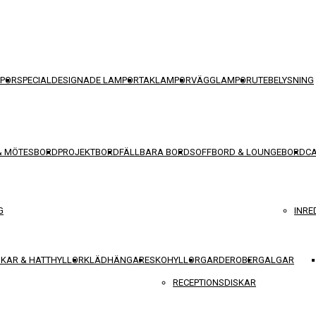
POR
SPECIALDESIGNADE LAMPOR
TAKLAMPOR
VÄGGLAMPOR
UTEBELYSNING
& MÖTESBORD
PROJEKTBORD
FÄLLBARA BORD
SOFFBORD & LOUNGEBORD
C
G
INRE
KAR & HATTHYLLOR
KLÄDHÄNGARE
SKOHYLLOR
GARDEROBER
GALGAR
RECEPTIONSDISKAR