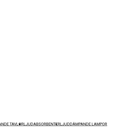
NDE TAVLOR
LJUDABSORBENTER
LJUDDÄMPANDE LAMPOR