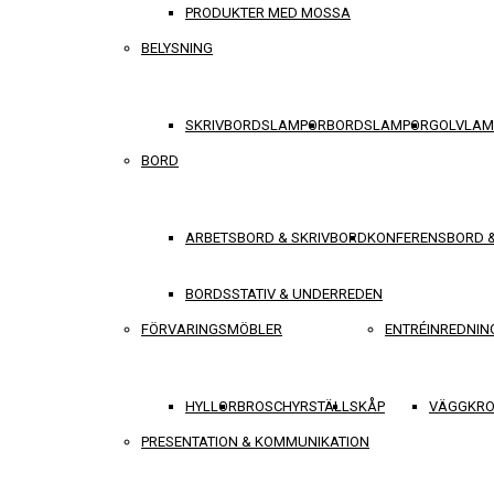
PRODUKTER MED MOSSA
BELYSNING
SKRIVBORDSLAMPOR
BORDSLAMPOR
GOLVLAM
BORD
ARBETSBORD & SKRIVBORD
KONFERENSBORD 
BORDSSTATIV & UNDERREDEN
FÖRVARINGSMÖBLER
ENTRÉINREDNIN
HYLLOR
BROSCHYRSTÄLL
SKÅP
VÄGGKRO
PRESENTATION & KOMMUNIKATION