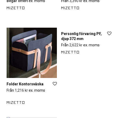
Begär offert
ex. moms
Från
3,390
kr
ex. moms
Personlig förvaring PF,
djup 372 mm
Från
2,622
kr
ex. moms
Folder Kontorsväska
Från
1,216
kr
ex. moms