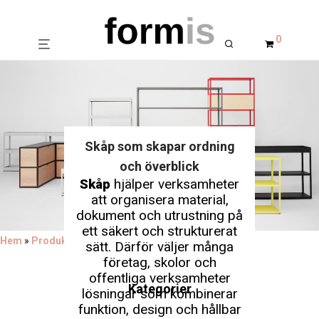
0
Skåp som skapar ordning
och överblick
Skåp
hjälper verksamheter
att organisera material,
dokument och utrustning på
ett säkert och strukturerat
Hem
»
Produkter
»
Förvaringsmöbler
»
Skåp
sätt. Därför väljer många
företag, skolor och
offentliga verksamheter
Kategorier
lösningar som kombinerar
funktion, design och hållbar