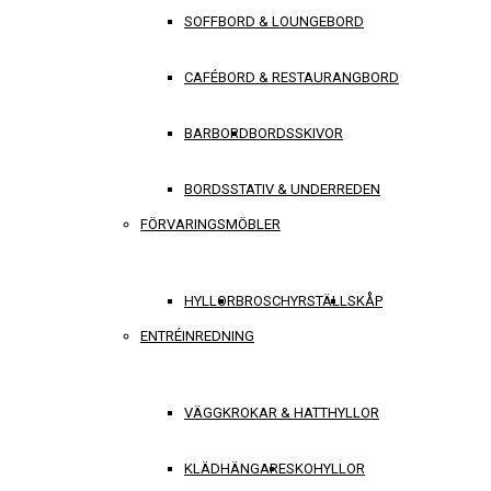
SOFFBORD & LOUNGEBORD
CAFÉBORD & RESTAURANGBORD
BARBORD
BORDSSKIVOR
BORDSSTATIV & UNDERREDEN
FÖRVARINGSMÖBLER
HYLLOR
BROSCHYRSTÄLL
SKÅP
ENTRÉINREDNING
VÄGGKROKAR & HATTHYLLOR
KLÄDHÄNGARE
SKOHYLLOR