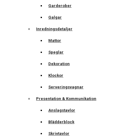
Garderober
Galgar
Inredningsdetaljer
Mattor
Speglar
Dekoration
Klockor
Serveringsvagnar
Presentation & Kommunikation
Anslagstavlor
Blädderblock
Skrivtavlor