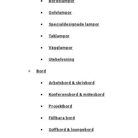
Bordslampor
Golvlampor
Specialdesignade lampor
Taklampor
Vägglampor
Utebelysning
Bord
Arbetsbord & skrivbord
Konferensbord & mötesbord
Projektbord
Fällbara bord
Soffbord & loungebord