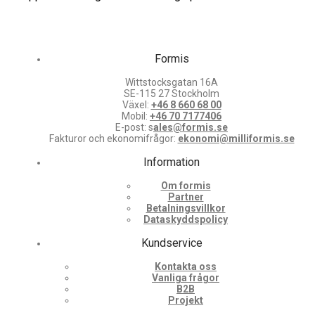
Formis
Wittstocksgatan 16A
SE-115 27 Stockholm
Växel:
+46 8 660 68 00
Mobil:
+46 70 7177406
E-post: s
ales@formis.se
Fakturor och ekonomifrågor:
ekonomi@milliformis.se
Information
Om formis
Partner
Betalningsvillkor
Dataskyddspolicy
Kundservice
Kontakta oss
Vanliga frågor
B2B
Projekt