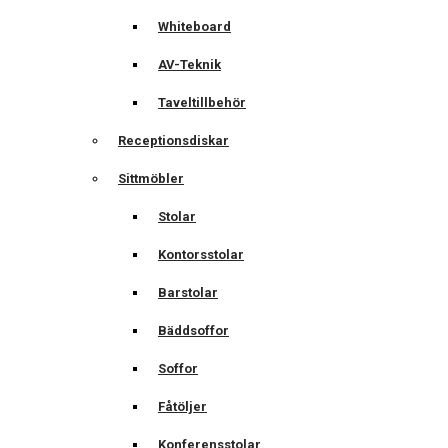
Whiteboard
AV-Teknik
Taveltillbehör
Receptionsdiskar
Sittmöbler
Stolar
Kontorsstolar
Barstolar
Bäddsoffor
Soffor
Fåtöljer
Konferensstolar