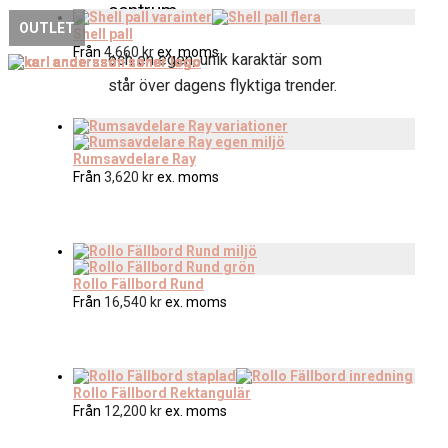
centrum.
OUTLET
Shell pall
Från
4,660
kr
ex. moms
och en egen, unik karaktär som
står över dagens flyktiga trender.
Rumsavdelare Ray
Från
3,620
kr
ex. moms
Rollo Fällbord Rund
Från
16,540
kr
ex. moms
Rollo Fällbord Rektangulär
Från
12,200
kr
ex. moms