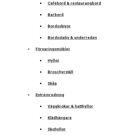
Cafébord & restaurangbord
Barbord
Bordsskivor
Bordsstativ & underreden
Förvaringsmöbler
Hyllor
Broschyrställ
Skåp
Entréinredning
Väggkrokar & hatthyllor
Klädhängare
Skohyllor