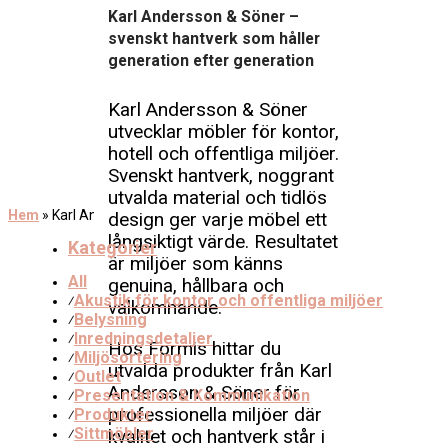
Karl Andersson & Söner –
svenskt hantverk som håller
generation efter generation
Karl Andersson & Söner
utvecklar möbler för kontor,
hotell och offentliga miljöer.
Svenskt hantverk, noggrant
utvalda material och tidlös
Hem
»
Karl Andersson & Söner
design ger varje möbel ett
långsiktigt värde. Resultatet
Kategorier
är miljöer som känns
All
genuina, hållbara och
Akustik för kontor och offentliga miljöer
⁄
välkomnande.
Belysning
⁄
Inredningsdetaljer
⁄
Hos Formis hittar du
Miljösortering
⁄
utvalda produkter från Karl
Outlet
⁄
Andersson & Söner för
Presentation & Kommunikation
⁄
professionella miljöer där
Produkter
⁄
Sittmöbler
kvalitet och hantverk står i
⁄