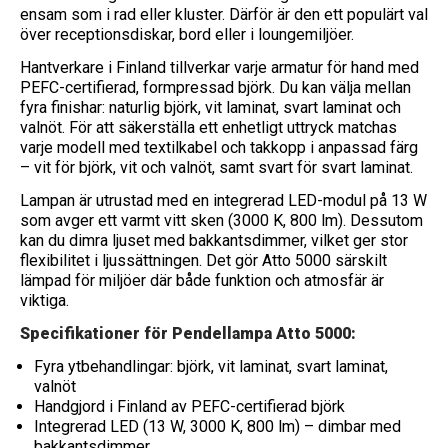
ensam som i rad eller kluster. Därför är den ett populärt val
över receptionsdiskar, bord eller i loungemiljöer.
Hantverkare i Finland tillverkar varje armatur för hand med
PEFC-certifierad, formpressad björk. Du kan välja mellan
fyra finishar: naturlig björk, vit laminat, svart laminat och
valnöt. För att säkerställa ett enhetligt uttryck matchas
varje modell med textilkabel och takkopp i anpassad färg
– vit för björk, vit och valnöt, samt svart för svart laminat.
Lampan är utrustad med en integrerad LED-modul på 13 W
som avger ett varmt vitt sken (3000 K, 800 lm). Dessutom
kan du dimra ljuset med bakkantsdimmer, vilket ger stor
flexibilitet i ljussättningen. Det gör Atto 5000 särskilt
lämpad för miljöer där både funktion och atmosfär är
viktiga.
Specifikationer för Pendellampa Atto 5000:
Fyra ytbehandlingar: björk, vit laminat, svart laminat,
valnöt
Handgjord i Finland av PEFC-certifierad björk
Integrerad LED (13 W, 3000 K, 800 lm) – dimbar med
bakkantsdimmer