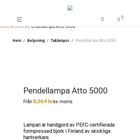
0
Hem
»
Butik
»
Pendellampa Atto 5000
Hem
/
Belysning
/
Taklampor
/
Pendellampa Atto 5000
Pendellampa Atto 5000
8,064
kr
ex. moms
Från
Lampan är handgjord av PEFC-certifierade
formpressed björk i Finland av skickliga
hantverkare.