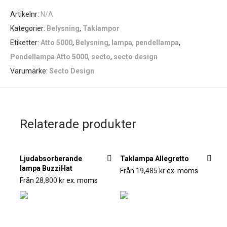
Artikelnr:
N/A
Kategorier:
Belysning
,
Taklampor
Etiketter:
Atto 5000
,
Belysning
,
lampa
,
pendellampa
,
Pendellampa Atto 5000
,
secto
,
secto design
Varumärke:
Secto Design
Relaterade produkter
Ljudabsorberande
Taklampa Allegretto
lampa BuzziHat
Från
19,485
kr
ex. moms
Från
28,800
kr
ex. moms