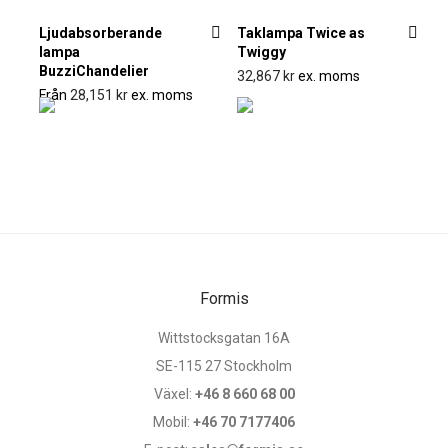
Ljudabsorberande
Taklampa Twice as
lampa
Twiggy
BuzziChandelier
32,867
kr
ex. moms
Från
28,151
kr
ex. moms
Formis
Wittstocksgatan 16A
SE-115 27 Stockholm
Växel:
+46 8 660 68 00
Mobil:
+46 70 7177406