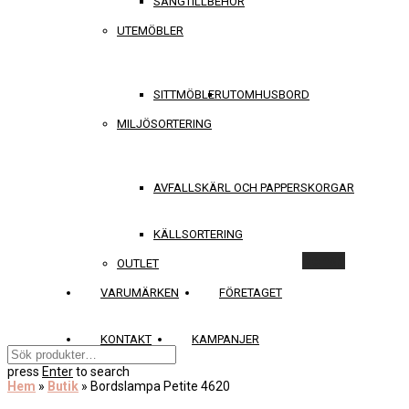
SÄNGTILLBEHÖR
UTEMÖBLER
SITTMÖBLER
UTOMHUSBORD
MILJÖSORTERING
AVFALLSKÄRL OCH PAPPERSKORGAR
KÄLLSORTERING
Rensa
OUTLET
VARUMÄRKEN
FÖRETAGET
KONTAKT
KAMPANJER
press
Enter
to search
Hem
»
Butik
»
Bordslampa Petite 4620