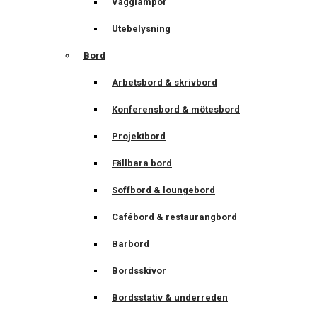
Vägglampor
Utebelysning
Bord
Arbetsbord & skrivbord
Konferensbord & mötesbord
Projektbord
Fällbara bord
Soffbord & loungebord
Cafébord & restaurangbord
Barbord
Bordsskivor
Bordsstativ & underreden