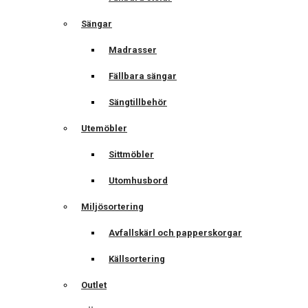
Sängar
Madrasser
Fällbara sängar
Sängtillbehör
Utemöbler
Sittmöbler
Utomhusbord
Miljösortering
Avfallskärl och papperskorgar
Källsortering
Outlet