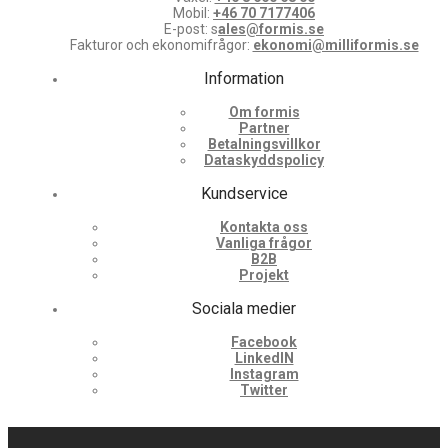
Mobil:
+46 70 7177406
E-post: s
ales@formis.se
Fakturor och ekonomifrågor:
ekonomi@milliformis.se
Information
Om formis
Partner
Betalningsvillkor
Dataskyddspolicy
Kundservice
Kontakta oss
Vanliga frågor
B2B
Projekt
Sociala medier
Facebook
LinkedIN
Instagram
Twitter