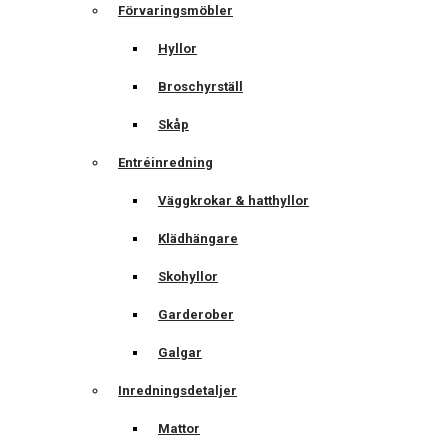
Förvaringsmöbler
Hyllor
Broschyrställ
Skåp
Entréinredning
Väggkrokar & hatthyllor
Klädhängare
Skohyllor
Garderober
Galgar
Inredningsdetaljer
Mattor