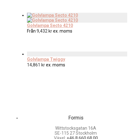
Golvlampa Secto 4210
Från
9,432
kr
ex. moms
Golvlampa Twiggy
14,861
kr
ex. moms
Formis
Wittstocksgatan 16A
SE-115 27 Stockholm
Växel:
+46 8 660 68 00