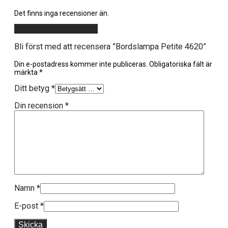
Det finns inga recensioner än.
Lägg till en recension
Bli först med att recensera ”Bordslampa Petite 4620”
Din e-postadress kommer inte publiceras.
Obligatoriska fält är
märkta
*
Ditt betyg
*
Din recension
*
Namn
*
E-post
*