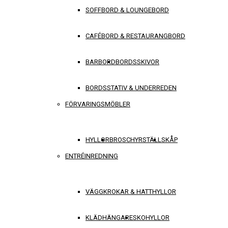
SOFFBORD & LOUNGEBORD
CAFÉBORD & RESTAURANGBORD
BARBORD
BORDSSKIVOR
BORDSSTATIV & UNDERREDEN
FÖRVARINGSMÖBLER
HYLLOR
BROSCHYRSTÄLL
SKÅP
ENTRÉINREDNING
VÄGGKROKAR & HATTHYLLOR
KLÄDHÄNGARE
SKOHYLLOR