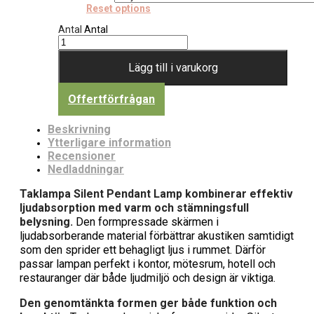
Reset options
Antal
Antal
Lägg till i varukorg
Offertförfrågan
Beskrivning
Ytterligare information
Recensioner
Nedladdningar
Taklampa Silent Pendant Lamp kombinerar effektiv
ljudabsorption med varm och stämningsfull
belysning.
Den formpressade skärmen i
ljudabsorberande material förbättrar akustiken samtidigt
som den sprider ett behagligt ljus i rummet. Därför
passar lampan perfekt i kontor, mötesrum, hotell och
restauranger där både ljudmiljö och design är viktiga.
Den genomtänkta formen ger både funktion och