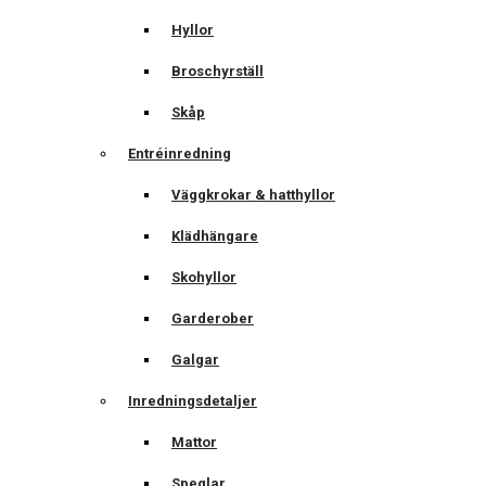
Hyllor
Broschyrställ
Skåp
Entréinredning
Väggkrokar & hatthyllor
Klädhängare
Skohyllor
Garderober
Galgar
Inredningsdetaljer
Mattor
Speglar