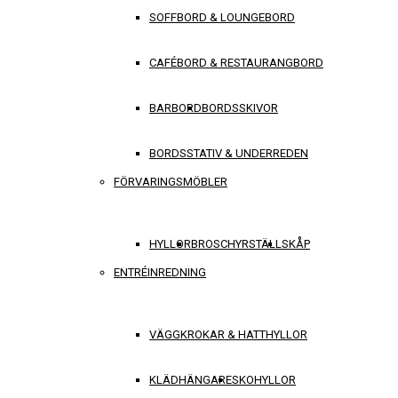
SOFFBORD & LOUNGEBORD
CAFÉBORD & RESTAURANGBORD
BARBORD
BORDSSKIVOR
BORDSSTATIV & UNDERREDEN
FÖRVARINGSMÖBLER
HYLLOR
BROSCHYRSTÄLL
SKÅP
ENTRÉINREDNING
VÄGGKROKAR & HATTHYLLOR
KLÄDHÄNGARE
SKOHYLLOR