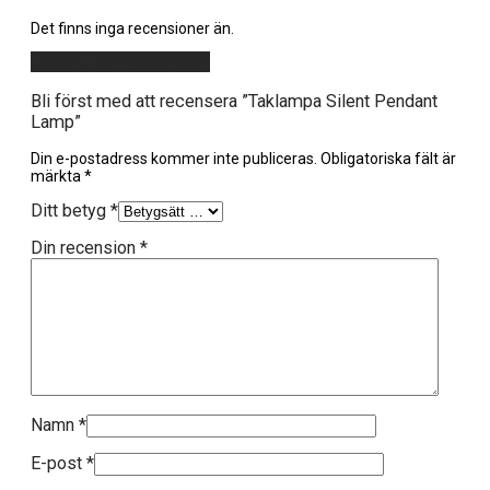
Det finns inga recensioner än.
Lägg till en recension
Bli först med att recensera ”Taklampa Silent Pendant
Lamp”
Din e-postadress kommer inte publiceras.
Obligatoriska fält är
märkta
*
Ditt betyg
*
Din recension
*
Namn
*
E-post
*