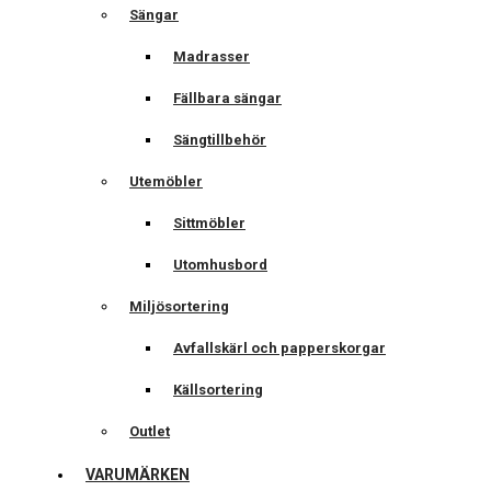
Sängar
Madrasser
Fällbara sängar
Sängtillbehör
Utemöbler
Sittmöbler
Utomhusbord
Miljösortering
Avfallskärl och papperskorgar
Källsortering
Outlet
VARUMÄRKEN