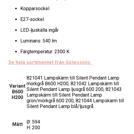
Kopparsockel
E27‑sockel
LED‑ljuskälla ingår
Luminans: 540 lm
Färgtemperatur: 2300 K
Se hela sortimentet från Götessons.
821041 Lampskärm till Silent Pendant Lamp
mörkgrå B600 H200, 821042 Lampskärm till
Variant
Silent Pendant Lamp ljusgrå 600 200, 821043
B600
Lampskärm till Silent Pendant Lamp
H200
grön/mörkgrå 600 200, 821044 Lampskärm till
Silent Pendant Lamp blå/ljusgrå
Ø: 594
Mått
H: 200