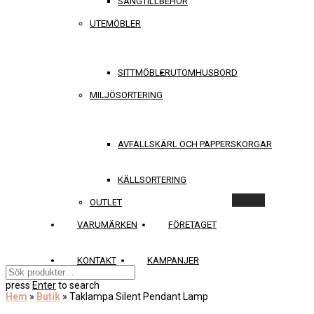
SÄNGTILLBEHÖR
UTEMÖBLER
SITTMÖBLER
UTOMHUSBORD
MILJÖSORTERING
AVFALLSKÄRL OCH PAPPERSKORGAR
KÄLLSORTERING
Rensa
OUTLET
VARUMÄRKEN
FÖRETAGET
KONTAKT
KAMPANJER
press
Enter
to search
Hem
»
Butik
»
Taklampa Silent Pendant Lamp