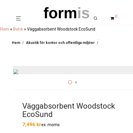
0
Hem
»
Butik
»
Väggabsorbent Woodstock EcoSund
Hem
/
Akustik för kontor och offentliga miljöer
/
Ljudabsorbenter
/
Väggabsorbent Woodstock
EcoSund
7,496
kr
ex. moms