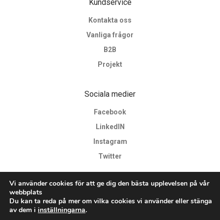
Kundservice
Kontakta oss
Vanliga frågor
B2B
Projekt
Sociala medier
Facebook
LinkedIN
Instagram
Twitter
Vi använder cookies för att ge dig den bästa upplevelsen på vår
webbplats
Du kan ta reda på mer om vilka cookies vi använder eller stänga
av dem i
inställningarna
.
©
2026
Copyright © Formis by Milliformis AB