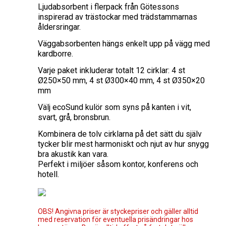
Ljudabsorbent i flerpack från Götessons
inspirerad av trästockar med trädstammarnas
åldersringar.
Väggabsorbenten hängs enkelt upp på vägg med
kardborre.
Varje paket inkluderar totalt 12 cirklar: 4 st
Ø250×50 mm, 4 st Ø300×40 mm, 4 st Ø350×20
mm
Välj ecoSund kulör som syns på kanten i vit,
svart, grå, bronsbrun.
Kombinera de tolv cirklarna på det sätt du själv
tycker blir mest harmoniskt och njut av hur snygg
bra akustik kan vara.
Perfekt i miljöer såsom kontor, konferens och
hotell.
OBS! Angivna priser är styckepriser och gäller alltid
med reservation för eventuella prisändringar hos