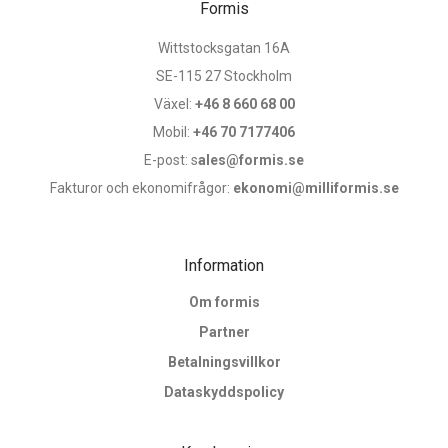
Formis
Wittstocksgatan 16A
SE-115 27 Stockholm
Växel:
+46 8 660 68 00
Mobil:
+46 70 7177406
E-post: s
ales@formis.se
Fakturor och ekonomifrågor:
ekonomi@milliformis.se
Information
Om formis
Partner
Betalningsvillkor
Dataskyddspolicy