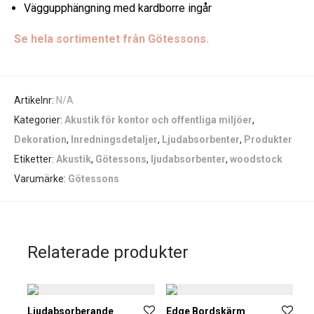
Väggupphängning med kardborre ingår
Se hela sortimentet från Götessons.
Artikelnr:
N/A
Kategorier:
Akustik för kontor och offentliga miljöer
,
Dekoration
,
Inredningsdetaljer
,
Ljudabsorbenter
,
Produkter
Etiketter:
Akustik
,
Götessons
,
ljudabsorbenter
,
woodstock
Varumärke:
Götessons
Relaterade produkter
Ljudabsorberande
Edge Bordskärm