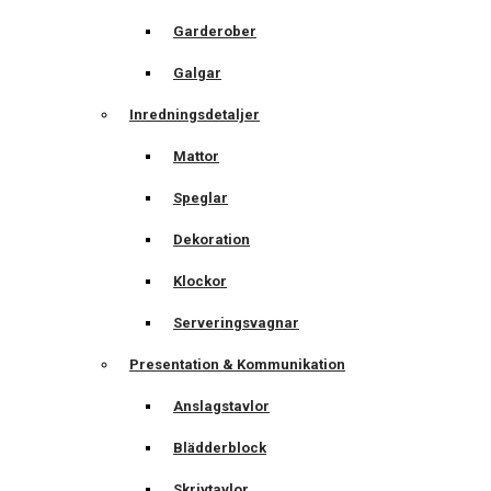
Garderober
Galgar
Inredningsdetaljer
Mattor
Speglar
Dekoration
Klockor
Serveringsvagnar
Presentation & Kommunikation
Anslagstavlor
Blädderblock
Skrivtavlor