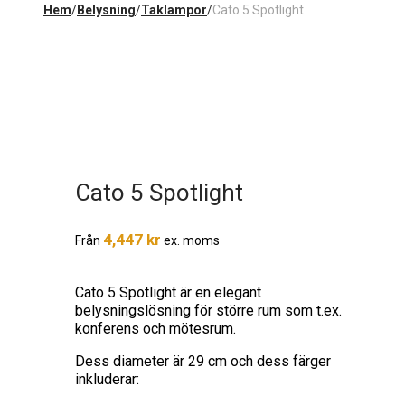
Hem
/
Belysning
/
Taklampor
/
Cato 5 Spotlight
Cato 5 Spotlight
4,447
kr
Från
ex. moms
Cato 5 Spotlight är en elegant
belysningslösning för större rum som t.ex.
konferens och mötesrum.
Dess diameter är 29 cm och dess färger
inkluderar: