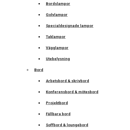
Bordslampor
Golvlampor
Specialdesignade lampor
Taklampor
Vägglampor
Utebelysning
Bord
Arbetsbord & skrivbord
Konferensbord & mötesbord
Projektbord
Fällbara bord
Soffbord & loungebord