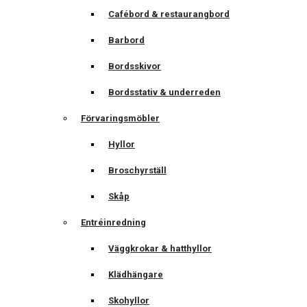
Cafébord & restaurangbord
Barbord
Bordsskivor
Bordsstativ & underreden
Förvaringsmöbler
Hyllor
Broschyrställ
Skåp
Entréinredning
Väggkrokar & hatthyllor
Klädhängare
Skohyllor