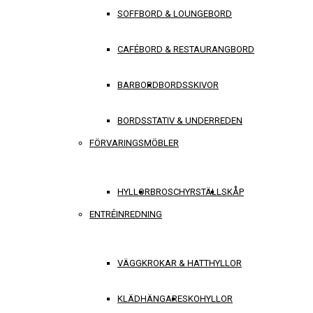
SOFFBORD & LOUNGEBORD
CAFÉBORD & RESTAURANGBORD
BARBORD
BORDSSKIVOR
BORDSSTATIV & UNDERREDEN
FÖRVARINGSMÖBLER
HYLLOR
BROSCHYRSTÄLL
SKÅP
ENTRÉINREDNING
VÄGGKROKAR & HATTHYLLOR
KLÄDHÄNGARE
SKOHYLLOR