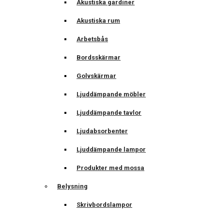
Akustiska gardiner
Akustiska rum
Arbetsbås
Bordsskärmar
Golvskärmar
Ljuddämpande möbler
Ljuddämpande tavlor
Ljudabsorbenter
Ljuddämpande lampor
Produkter med mossa
Belysning
Skrivbordslampor