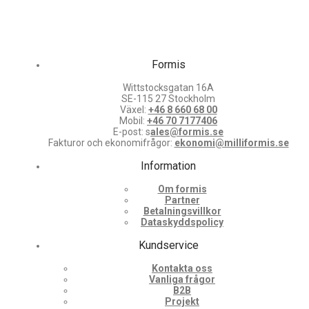
Formis
Wittstocksgatan 16A
SE-115 27 Stockholm
Växel:
+46 8 660 68 00
Mobil:
+46 70 7177406
E-post: s
ales@formis.se
Fakturor och ekonomifrågor:
ekonomi@milliformis.se
Information
Om formis
Partner
Betalningsvillkor
Dataskyddspolicy
Kundservice
Kontakta oss
Vanliga frågor
B2B
Projekt