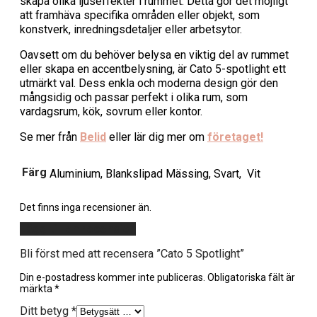
skapa olika ljuseffekter i rummet. Detta gör det möjligt
att framhäva specifika områden eller objekt, som
konstverk, inredningsdetaljer eller arbetsytor.
Oavsett om du behöver belysa en viktig del av rummet
eller skapa en accentbelysning, är Cato 5-spotlight ett
utmärkt val. Dess enkla och moderna design gör den
mångsidig och passar perfekt i olika rum, som
vardagsrum, kök, sovrum eller kontor.
Se mer från
Belid
eller lär dig mer om
företaget!
Färg
Aluminium, Blankslipad Mässing, Svart, Vit
Det finns inga recensioner än.
Lägg till en recension
Bli först med att recensera ”Cato 5 Spotlight”
Din e-postadress kommer inte publiceras.
Obligatoriska fält är
märkta
*
Ditt betyg
*