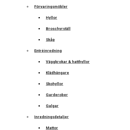
Förvaringsmöbler
Hyllor
Broschyrställ
Skåp
Entréinredning
Väggkrokar & hatthyllor
Klädhängare
Skohyllor
Garderober
Galgar
Inredningsdetaljer
Mattor