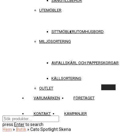
SÄNGTILLBEHÖR
UTEMÖBLER
SITTMÖBLER
UTOMHUSBORD
MILJÖSORTERING
AVFALLSKÄRL OCH PAPPERSKORGAR
KÄLLSORTERING
Rensa
OUTLET
VARUMÄRKEN
FÖRETAGET
KONTAKT
KAMPANJER
press
Enter
to search
Hem
»
Butik
»
Cato Spotlight Skena