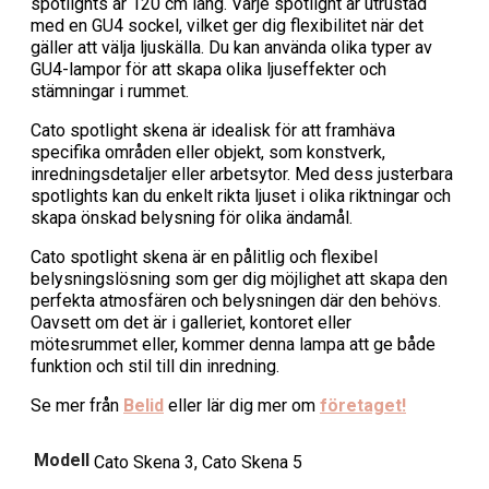
spotlights är 120 cm lång. Varje spotlight är utrustad
med en GU4 sockel, vilket ger dig flexibilitet när det
gäller att välja ljuskälla. Du kan använda olika typer av
GU4-lampor för att skapa olika ljuseffekter och
stämningar i rummet.
Cato spotlight skena är idealisk för att framhäva
specifika områden eller objekt, som konstverk,
inredningsdetaljer eller arbetsytor. Med dess justerbara
spotlights kan du enkelt rikta ljuset i olika riktningar och
skapa önskad belysning för olika ändamål.
Cato spotlight skena är en pålitlig och flexibel
belysningslösning som ger dig möjlighet att skapa den
perfekta atmosfären och belysningen där den behövs.
Oavsett om det är i galleriet, kontoret eller
mötesrummet eller, kommer denna lampa att ge både
funktion och stil till din inredning.
Se mer från
Belid
eller lär dig mer om
företaget!
Modell
Cato Skena 3, Cato Skena 5