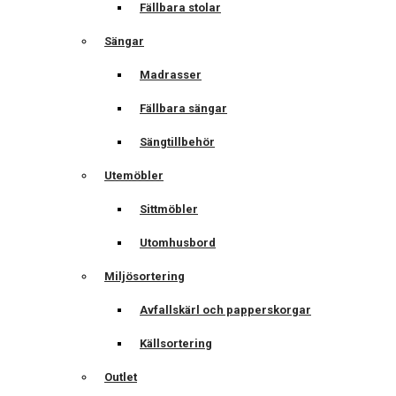
Fällbara stolar
Sängar
Madrasser
Fällbara sängar
Sängtillbehör
Utemöbler
Sittmöbler
Utomhusbord
Miljösortering
Avfallskärl och papperskorgar
Källsortering
Outlet