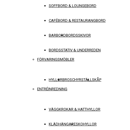
SOFFBORD & LOUNGEBORD
CAFÉBORD & RESTAURANGBORD
BARBORD
BORDSSKIVOR
BORDSSTATIV & UNDERREDEN
FÖRVARINGSMÖBLER
HYLLOR
BROSCHYRSTÄLL
SKÅP
ENTRÉINREDNING
VÄGGKROKAR & HATTHYLLOR
KLÄDHÄNGARE
SKOHYLLOR