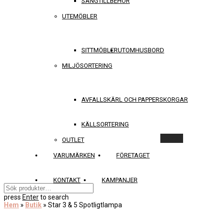
SÄNGTILLBEHÖR
UTEMÖBLER
SITTMÖBLER
UTOMHUSBORD
MILJÖSORTERING
AVFALLSKÄRL OCH PAPPERSKORGAR
KÄLLSORTERING
Rensa
OUTLET
VARUMÄRKEN
FÖRETAGET
KONTAKT
KAMPANJER
press
Enter
to search
Hem
»
Butik
»
Star 3 & 5 Spotligtlampa