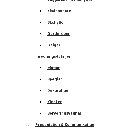
Klädhängare
Skohyllor
Garderober
Galgar
Inredningsdetaljer
Mattor
Speglar
Dekoration
Klockor
Serveringsvagnar
Presentation & Kommunikation