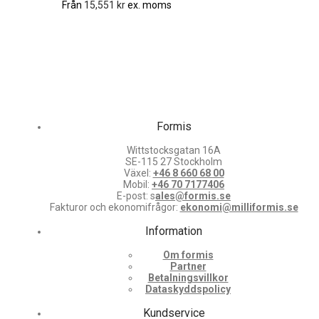
Från
15,551
kr
ex. moms
Formis
Wittstocksgatan 16A
SE-115 27 Stockholm
Växel:
+46 8 660 68 00
Mobil:
+46 70 7177406
E-post: s
ales@formis.se
Fakturor och ekonomifrågor:
ekonomi@milliformis.se
Information
Om formis
Partner
Betalningsvillkor
Dataskyddspolicy
Kundservice