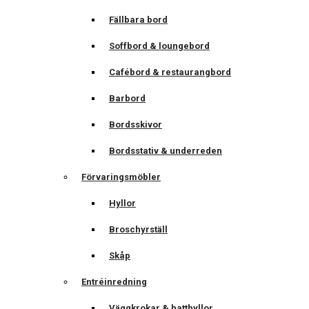
Fällbara bord
Soffbord & loungebord
Cafébord & restaurangbord
Barbord
Bordsskivor
Bordsstativ & underreden
Förvaringsmöbler
Hyllor
Broschyrställ
Skåp
Entréinredning
Väggkrokar & hatthyllor