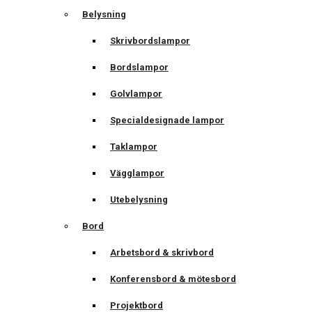
Belysning
Skrivbordslampor
Bordslampor
Golvlampor
Specialdesignade lampor
Taklampor
Vägglampor
Utebelysning
Bord
Arbetsbord & skrivbord
Konferensbord & mötesbord
Projektbord