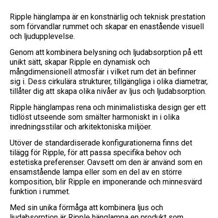
Ripple hänglampa är en konstnärlig och teknisk prestation
som förvandlar rummet och skapar en enastående visuell
och ljudupplevelse.
Genom att kombinera belysning och ljudabsorption på ett
unikt sätt, skapar Ripple en dynamisk och
mångdimensionell atmosfär i vilket rum det än befinner
sig i. Dess cirkulära strukturer, tillgängliga i olika diametrar,
tillåter dig att skapa olika nivåer av ljus och ljudabsorption.
Ripple hänglampas rena och minimalistiska design ger ett
tidlöst utseende som smälter harmoniskt in i olika
inredningsstilar och arkitektoniska miljöer.
Utöver de standardiserade konfigurationerna finns det
tilägg för Ripple, för att passa specifika behov och
estetiska preferenser. Oavsett om den är använd som en
ensamstående lampa eller som en del av en större
komposition, blir Ripple en imponerande och minnesvärd
funktion i rummet.
Med sin unika förmåga att kombinera ljus och
ljudabsorption är Ripple hänglampa en produkt som