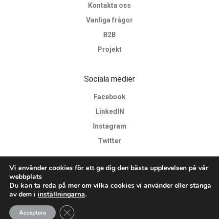
Kontakta oss
Vanliga frågor
B2B
Projekt
Sociala medier
Facebook
LinkedIN
Instagram
Twitter
Vi använder cookies för att ge dig den bästa upplevelsen på vår
webbplats
Du kan ta reda på mer om vilka cookies vi använder eller stänga
av dem i
inställningarna
.
©
2026
Copyright © Formis by Milliformis AB
Close GDPR Cookie Banner
Acceptera