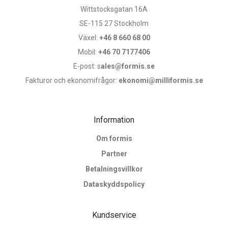
Wittstocksgatan 16A
SE-115 27 Stockholm
Växel:
+46 8 660 68 00
Mobil:
+46 70 7177406
E-post: s
ales@formis.se
Fakturor och ekonomifrågor:
ekonomi@milliformis.se
Information
Om formis
Partner
Betalningsvillkor
Dataskyddspolicy
Kundservice