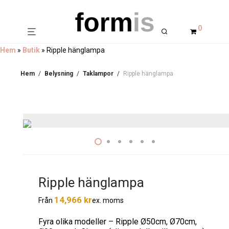
0
Hem
»
Butik
»
Ripple hänglampa
Hem
/
Belysning
/
Taklampor
/
Ripple hänglampa
Ripple hänglampa
14,966
kr
ex. moms
Från
Fyra olika modeller – Ripple Ø50cm, Ø70cm,