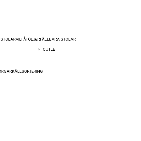
 STOLAR
VILFÅTÖLJER
FÄLLBARA STOLAR
OUTLET
KORGAR
KÄLLSORTERING