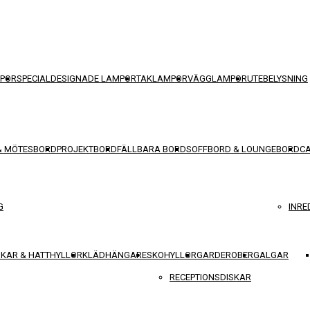
POR
SPECIALDESIGNADE LAMPOR
TAKLAMPOR
VÄGGLAMPOR
UTEBELYSNING
& MÖTESBORD
PROJEKTBORD
FÄLLBARA BORD
SOFFBORD & LOUNGEBORD
C
G
INRE
KAR & HATTHYLLOR
KLÄDHÄNGARE
SKOHYLLOR
GARDEROBER
GALGAR
RECEPTIONSDISKAR