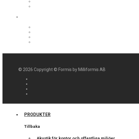
©
2026
Copyright © Formis by Milliformis AB
PRODUKTER
Tillbaka
Akustik för kontor och offentliga miljöer