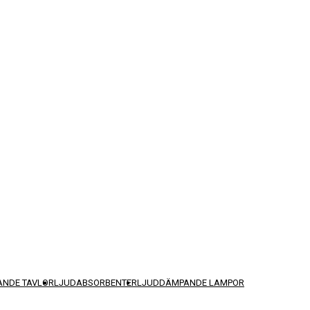
NDE TAVLOR
LJUDABSORBENTER
LJUDDÄMPANDE LAMPOR