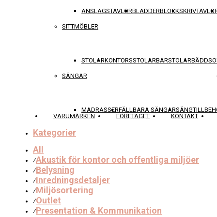
ANSLAGSTAVLOR
BLÄDDERBLOCK
SKRIVTAVLO
SITTMÖBLER
STOLAR
KONTORSSTOLAR
BARSTOLAR
BÄDDSO
SÄNGAR
MADRASSER
FÄLLBARA SÄNGAR
SÄNGTILLBEH
VARUMÄRKEN
FÖRETAGET
KONTAKT
Kategorier
All
Akustik för kontor och offentliga miljöer
⁄
Belysning
⁄
Inredningsdetaljer
⁄
Miljösortering
⁄
Outlet
⁄
Presentation & Kommunikation
⁄