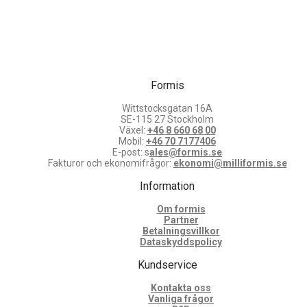
Formis
Wittstocksgatan 16A
SE-115 27 Stockholm
Växel:
+46 8 660 68 00
Mobil:
+46 70 7177406
E-post: s
ales@formis.se
Fakturor och ekonomifrågor:
ekonomi@milliformis.se
Information
Om formis
Partner
Betalningsvillkor
Dataskyddspolicy
Kundservice
Kontakta oss
Vanliga frågor