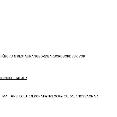
AFÉBORD & RESTAURANGBORD
BARBORD
BORDSSKIVOR
DNINGSDETALJER
MATTOR
SPEGLAR
DEKORATION
KLOCKOR
SERVERINGSVAGNAR