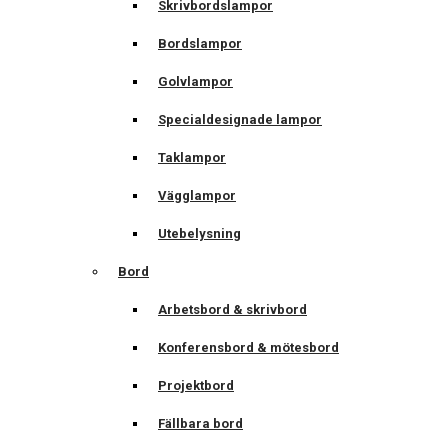
Skrivbordslampor
Bordslampor
Golvlampor
Specialdesignade lampor
Taklampor
Vägglampor
Utebelysning
Bord
Arbetsbord & skrivbord
Konferensbord & mötesbord
Projektbord
Fällbara bord