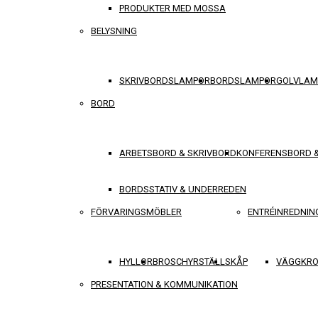
PRODUKTER MED MOSSA
BELYSNING
SKRIVBORDSLAMPOR
BORDSLAMPOR
GOLVLAM
BORD
ARBETSBORD & SKRIVBORD
KONFERENSBORD 
BORDSSTATIV & UNDERREDEN
FÖRVARINGSMÖBLER
ENTRÉINREDNIN
HYLLOR
BROSCHYRSTÄLL
SKÅP
VÄGGKRO
PRESENTATION & KOMMUNIKATION