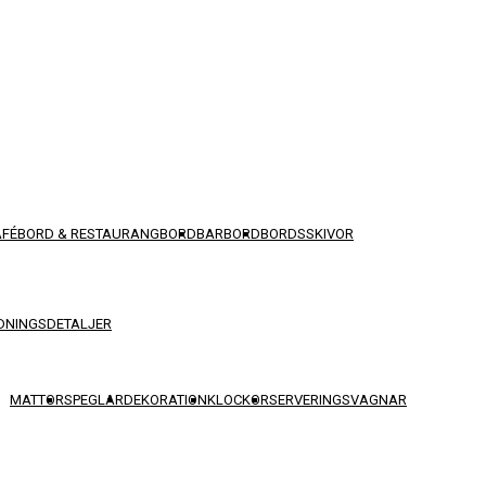
AFÉBORD & RESTAURANGBORD
BARBORD
BORDSSKIVOR
DNINGSDETALJER
MATTOR
SPEGLAR
DEKORATION
KLOCKOR
SERVERINGSVAGNAR