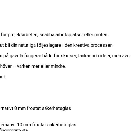
 för projektarbeten, snabba arbetsplatser eller möten.
t bli din naturliga följeslagare i den kreativa processen.
n på gaveln fungerar både för skisser, tankar och idéer, men äv
ehöver – varken mer eller mindre.
igt.
rnativt 8 mm frostat säkerhetsglas
ernativt 10 mm frostat säkerhetsglas.
ngerprint-yta.