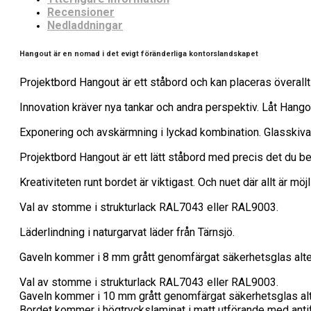
Recensioner
Nedladdningar
Hangout är en nomad i det evigt föränderliga kontorslandskapet
Projektbord Hangout är ett ståbord och kan placeras överallt
Innovation kräver nya tankar och andra perspektiv. Låt Hangou
Exponering och avskärmning i lyckad kombination. Glasskiva
Projektbord Hangout är ett lätt ståbord med precis det du b
Kreativiteten runt bordet är viktigast. Och nuet där allt är möjl
Val av stomme i strukturlack RAL7043 eller RAL9003.
Läderlindning i naturgarvat läder från Tärnsjö.
Gaveln kommer i 8 mm grått genomfärgat säkerhetsglas alte
Val av stomme i strukturlack RAL7043 eller RAL9003.
Gaveln kommer i 10 mm grått genomfärgat säkerhetsglas alt
Bordet kommer i högtryckslaminat i matt utförande med antifi