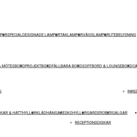
POR
SPECIALDESIGNADE LAMPOR
TAKLAMPOR
VÄGGLAMPOR
UTEBELYSNING
& MÖTESBORD
PROJEKTBORD
FÄLLBARA BORD
SOFFBORD & LOUNGEBORD
C
G
INRE
KAR & HATTHYLLOR
KLÄDHÄNGARE
SKOHYLLOR
GARDEROBER
GALGAR
RECEPTIONSDISKAR