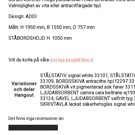
Valmöjlighet av vita eller antracitfärgade hjul.
Design: ADDI
Mått: H 1950 mm, B 1550 mm, D 757 mm
STÅBORDSHÖJD H: 1050 mm
Vill du kolla på våra
övriga projektbord
STÅLSTATIV signal white 33101, STÅLSTATIV
33109, BORDSSKIVA antracithe hpl f2297 3
Variationer
BORDSSKIVA vit pigmenterad ask faner 331
och delar
LJUDABSORBENT camira cara beltrane ej19
Hangout
33124, GAVEL LJUDABSORBENT valfritt tyg 
SKRIVTAVLA lackat säkerhetsglas signal whi
Det finns inga recensioner än.
Lägg till en recension