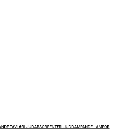
NDE TAVLOR
LJUDABSORBENTER
LJUDDÄMPANDE LAMPOR