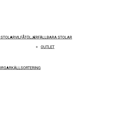
 STOLAR
VILFÅTÖLJER
FÄLLBARA STOLAR
OUTLET
KORGAR
KÄLLSORTERING