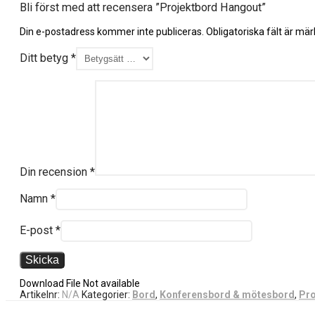
Bli först med att recensera ”Projektbord Hangout”
Din e-postadress kommer inte publiceras.
Obligatoriska fält är mä
Ditt betyg
*
Din recension
*
Namn
*
E-post
*
Download File Not available
Artikelnr:
N/A
Kategorier:
Bord
,
Konferensbord & mötesbord
,
Pro