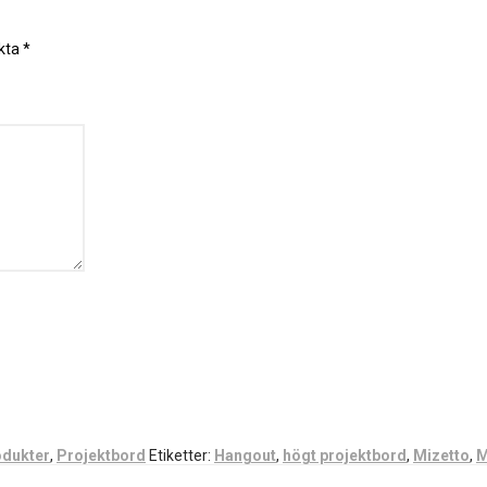
rkta
*
dukter
,
Projektbord
Etiketter:
Hangout
,
högt projektbord
,
Mizetto
,
M