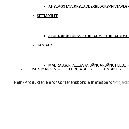
ANSLAGSTAVLOR
BLÄDDERBLOCK
SKRIVTAVLO
SITTMÖBLER
STOLAR
KONTORSSTOLAR
BARSTOLAR
BÄDDSO
SÄNGAR
MADRASSER
FÄLLBARA SÄNGAR
SÄNGTILLBEH
VARUMÄRKEN
FÖRETAGET
KONTAKT
Hem
/
Produkter
/
Bord
/
Konferensbord & mötesbord
/
Projekt