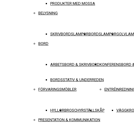
PRODUKTER MED MOSSA
BELYSNING
SKRIVBORDSLAMPOR
BORDSLAMPOR
GOLVLAM
BORD
ARBETSBORD & SKRIVBORD
KONFERENSBORD 
BORDSSTATIV & UNDERREDEN
FÖRVARINGSMÖBLER
ENTRÉINREDNIN
HYLLOR
BROSCHYRSTÄLL
SKÅP
VÄGGKRO
PRESENTATION & KOMMUNIKATION