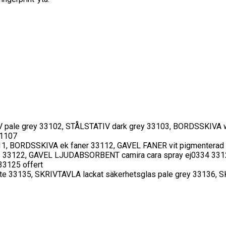
 pale grey 33102, STÅLSTATIV dark grey 33103, BORDSSKIVA wh
31107
11, BORDSSKIVA ek faner 33112, GAVEL FANER vit pigmenterad 
3 33122, GAVEL LJUDABSORBENT camira cara spray ej0334 331
33125 offert
te 33135, SKRIVTAVLA lackat säkerhetsglas pale grey 33136, S