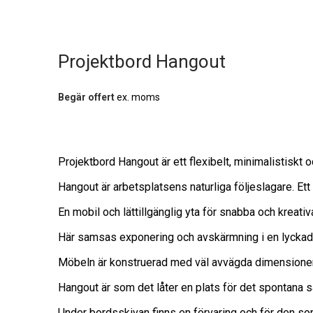
Projektbord Hangout
Begär offert
ex. moms
Projektbord Hangout är ett flexibelt, minimalistiskt 
Hangout är arbetsplatsens naturliga följeslagare. Ett
En mobil och lättillgänglig yta för snabba och kreat
Här samsas exponering och avskärmning i en lyckad k
Möbeln är konstruerad med väl avvägda dimensioner fö
Hangout är som det låter en plats för det spontana samt
Under bordsskivan finns en förvaring och för den som 