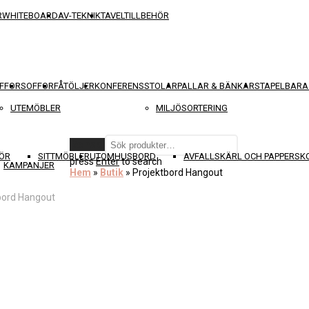
R
WHITEBOARD
AV-TEKNIK
TAVELTILLBEHÖR
FFOR
SOFFOR
FÅTÖLJER
KONFERENSSTOLAR
PALLAR & BÄNKAR
STAPELBARA
UTEMÖBLER
MILJÖSORTERING
Rensa
ÖR
SITTMÖBLER
UTOMHUSBORD
AVFALLSKÄRL OCH PAPPERS
press
Enter
to search
KAMPANJER
Hem
»
Butik
»
Projektbord Hangout
bord Hangout