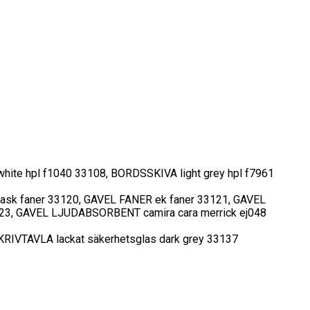
ite hpl f1040 33108, BORDSSKIVA light grey hpl f7961
ask faner 33120, GAVEL FANER ek faner 33121, GAVEL
23, GAVEL LJUDABSORBENT camira cara merrick ej048
KRIVTAVLA lackat säkerhetsglas dark grey 33137