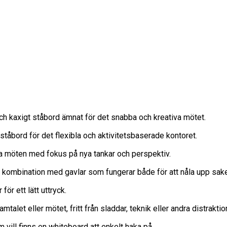
och kaxigt ståbord ämnat för det snabba och kreativa mötet.
 ståbord för det flexibla och aktivitetsbaserade kontoret.
iva möten med fokus på nya tankar och perspektiv.
ombination med gavlar som fungerar både för att nåla upp saker
r ett lätt uttryck.
alet eller mötet, fritt från sladdar, teknik eller andra distraktio
vill finns en whiteboard att enkelt haka på.