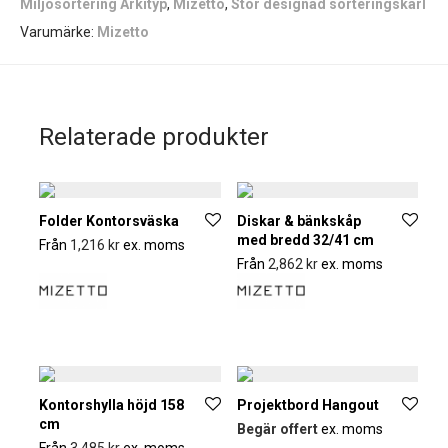
Miljösortering Arkityp
,
Mizetto
,
Stor designad sorteringskärl
Varumärke:
Mizetto
Relaterade produkter
Folder Kontorsväska
Diskar & bänkskåp
med bredd 32/41 cm
Från
1,216
kr
ex. moms
Från
2,862
kr
ex. moms
Kontorshylla höjd 158
Projektbord Hangout
cm
Begär offert
ex. moms