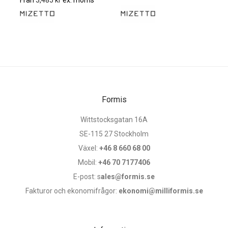
Från
3,485
kr
ex. moms
Formis
Wittstocksgatan 16A
SE-115 27 Stockholm
Växel:
+46 8 660 68 00
Mobil:
+46 70 7177406
E-post: s
ales@formis.se
Fakturor och ekonomifrågor:
ekonomi@milliformis.se