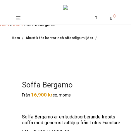
0
Hem
»
Butik
»
Soffa Bergamo
Hem
/
Akustik för kontor och offentliga miljöer
/
Ljuddämpande möb
Soffa Bergamo
16,900
kr
ex. moms
Från
Soffa Bergamo är en ljudabsorberande tresits
soffa med generöst sittdjup från Lotus Furniture.