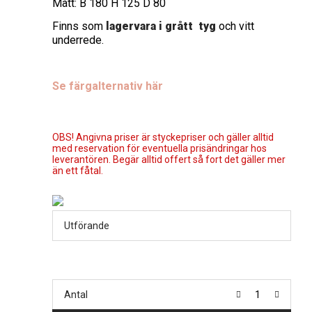
Mått: B 180 H 125 D 80
Finns som
lagervara i grått tyg
och vitt
underrede.
Se färgalternativ här
OBS! Angivna priser är styckepriser och gäller alltid
med reservation för eventuella prisändringar hos
leverantören. Begär alltid offert så fort det gäller mer
än ett fåtal.
Utförande
Antal