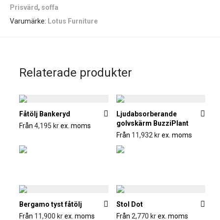
Prisvärd
,
soffa
Varumärke:
Lotus Furniture
Relaterade produkter
Fåtölj Bankeryd
Ljudabsorberande
golvskärm BuzziPlant
Från
4,195
kr
ex. moms
Från
11,932
kr
ex. moms
Bergamo tyst fåtölj
Stol Dot
Från
11,900
kr
ex. moms
Från
2,770
kr
ex. moms