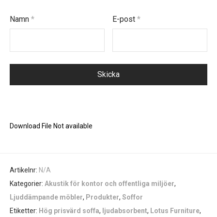
Namn
*
E-post
*
Download File Not available
Artikelnr:
N/A
Kategorier:
Akustik för kontor och offentliga miljöer
,
Ljuddämpande möbler
,
Produkter
,
Soffor
Etiketter:
Hög prisvärd soffa
,
ljudabsorbent
,
Lotus Furniture
,