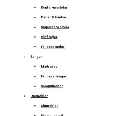
Konferensstolar
Pallar & bänkar
Stapelbara stolar
Vilfåtöljer
Fällbara stolar
Sängar
Madrasser
Fällbara sängar
Sängtillbehör
Utemöbler
Sittmöbler
Utomhusbord