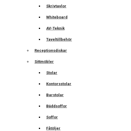
Skrivtavlor
Whiteboard
AV-Teknik
Taveltillbehör
Receptionsdiskar
Sittmöbler
Stolar
Kontorsstolar
Barstolar
Bäddsoffor
Soffor
Fåtöljer