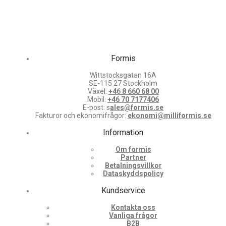
Formis
Wittstocksgatan 16A
SE-115 27 Stockholm
Växel:
+46 8 660 68 00
Mobil:
+46 70 7177406
E-post: s
ales@formis.se
Fakturor och ekonomifrågor:
ekonomi@milliformis.se
Information
Om formis
Partner
Betalningsvillkor
Dataskyddspolicy
Kundservice
Kontakta oss
Vanliga frågor
B2B