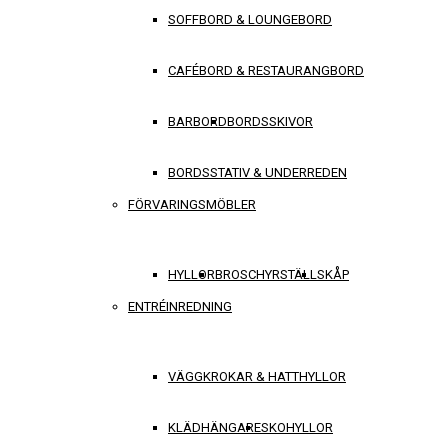
SOFFBORD & LOUNGEBORD
CAFÉBORD & RESTAURANGBORD
BARBORD
BORDSSKIVOR
BORDSSTATIV & UNDERREDEN
FÖRVARINGSMÖBLER
HYLLOR
BROSCHYRSTÄLL
SKÅP
ENTRÉINREDNING
VÄGGKROKAR & HATTHYLLOR
KLÄDHÄNGARE
SKOHYLLOR