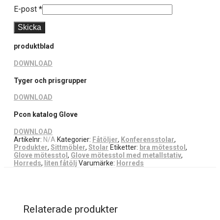
E-post
*
produktblad
DOWNLOAD
Tyger och prisgrupper
DOWNLOAD
Pcon katalog Glove
DOWNLOAD
Artikelnr:
N/A
Kategorier:
Fåtöljer
,
Konferensstolar
,
Produkter
,
Sittmöbler
,
Stolar
Etiketter:
bra mötesstol
,
Glove mötesstol
,
Glove mötesstol med metallstativ
,
Horreds
,
liten fåtölj
Varumärke:
Horreds
Relaterade produkter