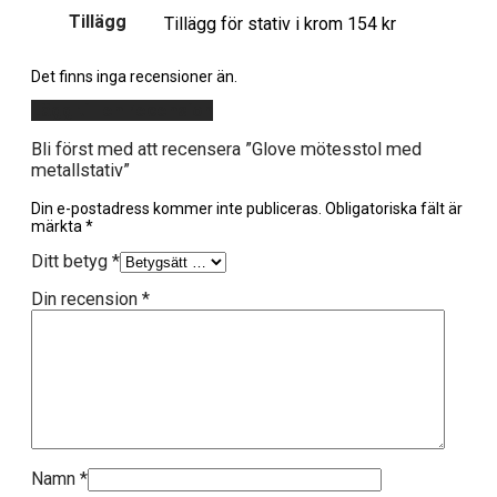
Tillägg
Tillägg för stativ i krom 154 kr
Det finns inga recensioner än.
Lägg till en recension
Bli först med att recensera ”Glove mötesstol med
metallstativ”
Din e-postadress kommer inte publiceras.
Obligatoriska fält är
märkta
*
Ditt betyg
*
Din recension
*
Namn
*