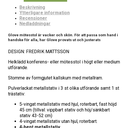
Beskrivning
Ytterligare information
Recensioner
Nedladdningar
Glove mötesstol är vacker och skön. För att passa som hand i
handske för alla, har Glove provats ut och justerats
DESIGN: FREDRIK MATTSSON
Helklädd konferens- eller mötesstol i högt eller medium
utförande.
Stomme av formgjutet kallskum med metallram.
Pulverlackat metallstativ i 3 st olika utförande samt 1 st
trästativ:
5-vingat metallstativ med hjul, roterbart, fast höjd
45 cm (tillval: vippbart stativ och höj/sänkbart
stativ 43-52 cm)
4-vingat metallstativ utan hjul, roterbart.
4-bent metallstativ