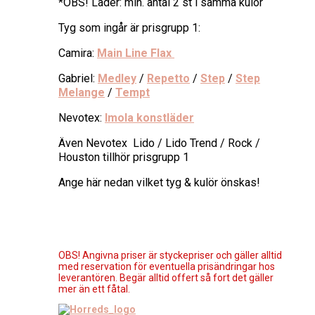
*OBS! Läder: min. antal 2 st i samma kulör
Tyg som ingår är prisgrupp 1:
Camira:
Main Line Flax
Gabriel:
Medley
/
Repetto
/
Step
/
Step
Melange
/
Tempt
Nevotex:
Imola konstläder
Även Nevotex Lido / Lido Trend / Rock /
Houston tillhör prisgrupp 1
Ange här nedan vilket tyg & kulör önskas!
OBS! Angivna priser är styckepriser och gäller alltid
med reservation för eventuella prisändringar hos
leverantören. Begär alltid offert så fort det gäller
mer än ett fåtal.