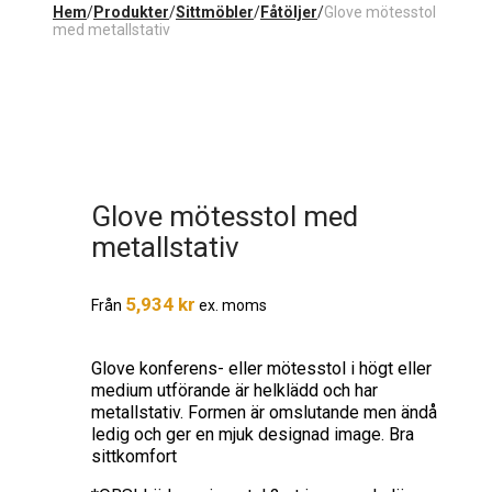
Hem
/
Produkter
/
Sittmöbler
/
Fåtöljer
/
Glove mötesstol
med metallstativ
Glove mötesstol med
metallstativ
5,934
kr
Från
ex. moms
Glove konferens- eller mötesstol i högt eller
medium utförande är helklädd och har
metallstativ. Formen är omslutande men ändå
ledig och ger en mjuk designad image. Bra
sittkomfort