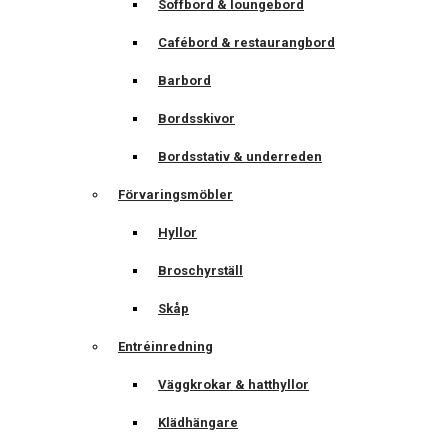
Soffbord & loungebord
Cafébord & restaurangbord
Barbord
Bordsskivor
Bordsstativ & underreden
Förvaringsmöbler
Hyllor
Broschyrställ
Skåp
Entréinredning
Väggkrokar & hatthyllor
Klädhängare