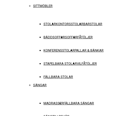
SITTMÖBLER
STOLAR
KONTORSSTOLAR
BARSTOLAR
BÄDDSOFFOR
SOFFOR
FÅTÖLJER
KONFERENSSTOLAR
PALLAR & BÄNKAR
STAPELBARA STOLAR
VILFÅTÖLJER
FÄLLBARA STOLAR
SÄNGAR
MADRASSER
FÄLLBARA SÄNGAR