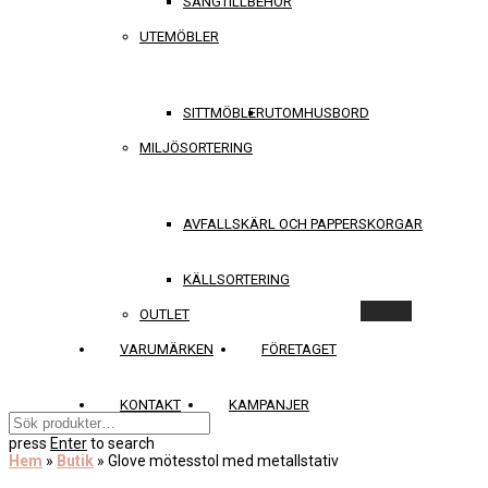
SÄNGTILLBEHÖR
UTEMÖBLER
SITTMÖBLER
UTOMHUSBORD
MILJÖSORTERING
AVFALLSKÄRL OCH PAPPERSKORGAR
KÄLLSORTERING
Rensa
OUTLET
VARUMÄRKEN
FÖRETAGET
KONTAKT
KAMPANJER
press
Enter
to search
Hem
»
Butik
»
Glove mötesstol med metallstativ