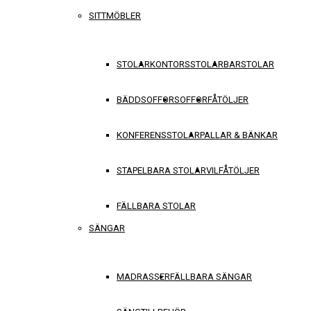
SITTMÖBLER
STOLAR
KONTORSSTOLAR
BARSTOLAR
BÄDDSOFFOR
SOFFOR
FÅTÖLJER
KONFERENSSTOLAR
PALLAR & BÄNKAR
STAPELBARA STOLAR
VILFÅTÖLJER
FÄLLBARA STOLAR
SÄNGAR
MADRASSER
FÄLLBARA SÄNGAR