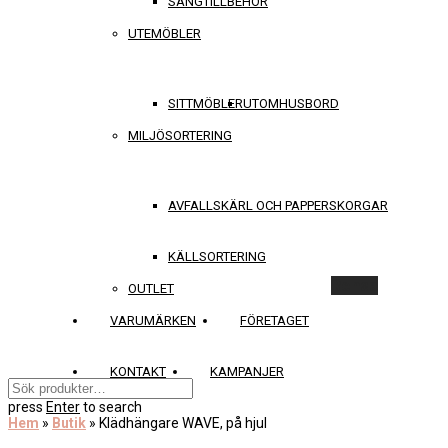
SÄNGTILLBEHÖR
UTEMÖBLER
SITTMÖBLER
UTOMHUSBORD
MILJÖSORTERING
AVFALLSKÄRL OCH PAPPERSKORGAR
KÄLLSORTERING
Rensa
OUTLET
VARUMÄRKEN
FÖRETAGET
KONTAKT
KAMPANJER
press
Enter
to search
Hem
»
Butik
»
Klädhängare WAVE, på hjul