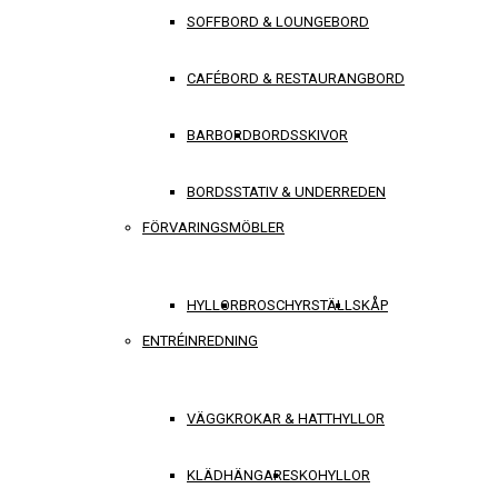
SOFFBORD & LOUNGEBORD
CAFÉBORD & RESTAURANGBORD
BARBORD
BORDSSKIVOR
BORDSSTATIV & UNDERREDEN
FÖRVARINGSMÖBLER
HYLLOR
BROSCHYRSTÄLL
SKÅP
ENTRÉINREDNING
VÄGGKROKAR & HATTHYLLOR
KLÄDHÄNGARE
SKOHYLLOR