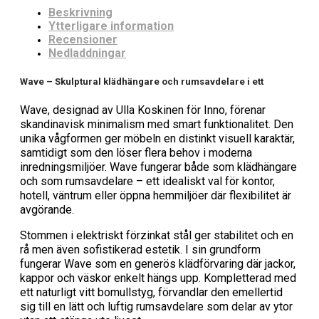
Beskrivning
Ytterligare information
Recensioner
Nedladdningar
Wave – Skulptural klädhängare och rumsavdelare i ett
Wave, designad av Ulla Koskinen för Inno, förenar
skandinavisk minimalism med smart funktionalitet. Den
unika vågformen ger möbeln en distinkt visuell karaktär,
samtidigt som den löser flera behov i moderna
inredningsmiljöer. Wave fungerar både som klädhängare
och som rumsavdelare – ett idealiskt val för kontor,
hotell, väntrum eller öppna hemmiljöer där flexibilitet är
avgörande.
Stommen i elektriskt förzinkat stål ger stabilitet och en
rå men även sofistikerad estetik. I sin grundform
fungerar Wave som en generös klädförvaring där jackor,
kappor och väskor enkelt hängs upp. Kompletterad med
ett naturligt vitt bomullstyg, förvandlar den emellertid
sig till en lätt och luftig rumsavdelare som delar av ytor