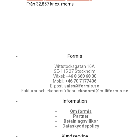
Från
32,857
kr
ex. moms
Formis
Wittstocksgatan 16A
SE-115 27 Stockholm
Växel:
+46 8 660 68 00
Mobil:
+46 70 7177406
E-post: s
ales@formis.se
Fakturor och ekonomifrågor:
ekonomi@milliformis.se
Information
Om formis
Partner
Betalningsvillkor
Dataskyddspolicy
Kundservice