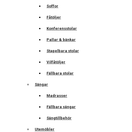
Soffor
Fåtöljer
Konferensstolar
Pallar & bänkar
Stapelbara stolar
Vilfåtöljer
Fällbara stolar
Sängar
Madrasser
Fällbara sängar
Sängtillbehör
Utemöbler