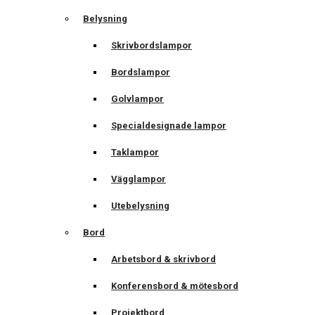
Belysning
Skrivbordslampor
Bordslampor
Golvlampor
Specialdesignade lampor
Taklampor
Vägglampor
Utebelysning
Bord
Arbetsbord & skrivbord
Konferensbord & mötesbord
Projektbord