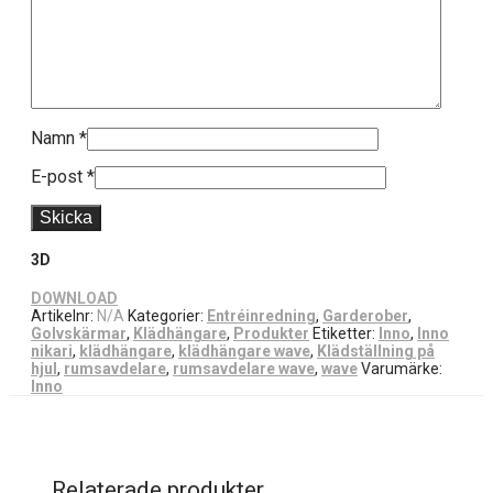
Namn
*
E-post
*
3D
DOWNLOAD
Artikelnr:
N/A
Kategorier:
Entréinredning
,
Garderober
,
Golvskärmar
,
Klädhängare
,
Produkter
Etiketter:
Inno
,
Inno
nikari
,
klädhängare
,
klädhängare wave
,
Klädställning på
hjul
,
rumsavdelare
,
rumsavdelare wave
,
wave
Varumärke:
Inno
Relaterade produkter