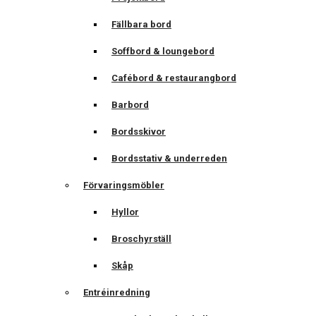
Fällbara bord
Soffbord & loungebord
Cafébord & restaurangbord
Barbord
Bordsskivor
Bordsstativ & underreden
Förvaringsmöbler
Hyllor
Broschyrställ
Skåp
Entréinredning