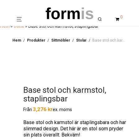
0
Hem
»
Butik
»
Base stol och karmstol, staplingsbar
Hem
/
Produkter
/
Sittmöbler
/
Stolar
/
Base stol och karmstol, staplingsbar
Base stol och karmstol,
staplingsbar
3,276
kr
ex. moms
Från
Base stol och karmstol är staplingsbara och har
slimmad design. Det här är en stol som pryder
sin plats överallt. Bekväm!