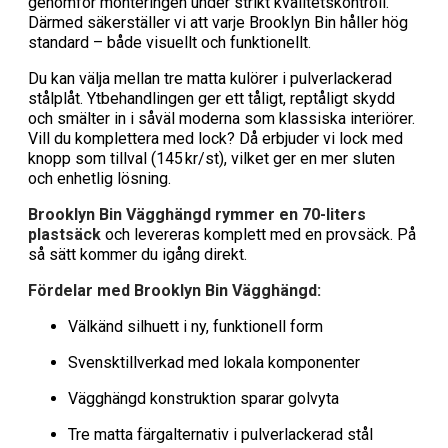
genomför monteringen under strikt kvalitetskontroll.
Därmed säkerställer vi att varje Brooklyn Bin håller hög
standard – både visuellt och funktionellt.
Du kan välja mellan tre matta kulörer i pulverlackerad
stålplåt. Ytbehandlingen ger ett tåligt, reptåligt skydd
och smälter in i såväl moderna som klassiska interiörer.
Vill du komplettera med lock? Då erbjuder vi lock med
knopp som tillval (145 kr/st), vilket ger en mer sluten
och enhetlig lösning.
Brooklyn Bin Vägghängd rymmer en 70-liters
plastsäck
och levereras komplett med en provsäck. På
så sätt kommer du igång direkt.
Fördelar med Brooklyn Bin Vägghängd:
Välkänd silhuett i ny, funktionell form
Svensktillverkad med lokala komponenter
Vägghängd konstruktion sparar golvyta
Tre matta färgalternativ i pulverlackerad stål