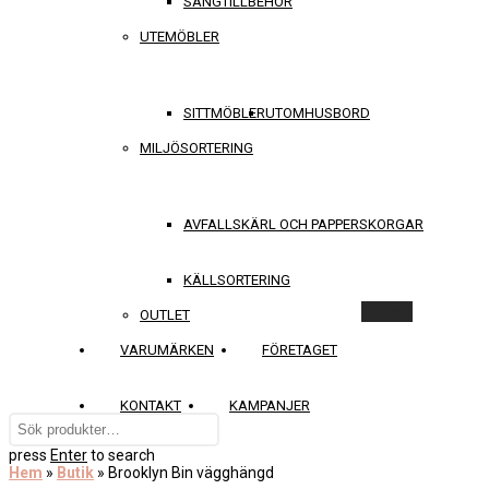
SÄNGTILLBEHÖR
UTEMÖBLER
SITTMÖBLER
UTOMHUSBORD
MILJÖSORTERING
AVFALLSKÄRL OCH PAPPERSKORGAR
KÄLLSORTERING
Rensa
OUTLET
VARUMÄRKEN
FÖRETAGET
KONTAKT
KAMPANJER
press
Enter
to search
Hem
»
Butik
»
Brooklyn Bin vägghängd