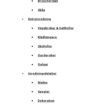
Broschyrställ
Skåp
Entréinredning
Väggkrokar & hatthyllor
Klädhängare
Skohyllor
Garderober
Galgar
Inredningsdetaljer
Mattor
Speglar
Dekoration