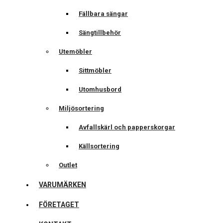
Fällbara sängar
Sängtillbehör
Utemöbler
Sittmöbler
Utomhusbord
Miljösortering
Avfallskärl och papperskorgar
Källsortering
Outlet
VARUMÄRKEN
FÖRETAGET