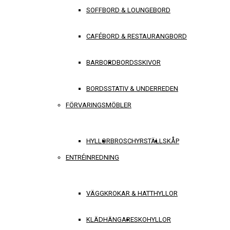
SOFFBORD & LOUNGEBORD
CAFÉBORD & RESTAURANGBORD
BARBORD
BORDSSKIVOR
BORDSSTATIV & UNDERREDEN
FÖRVARINGSMÖBLER
HYLLOR
BROSCHYRSTÄLL
SKÅP
ENTRÉINREDNING
VÄGGKROKAR & HATTHYLLOR
KLÄDHÄNGARE
SKOHYLLOR