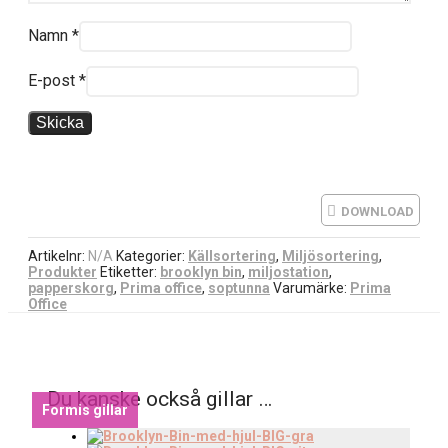
Namn
*
E-post
*
DOWNLOAD
Artikelnr:
N/A
Kategorier:
Källsortering
,
Miljösortering
,
Produkter
Etiketter:
brooklyn bin
,
miljostation
,
papperskorg
,
Prima office
,
soptunna
Varumärke:
Prima
Office
Du kanske också gillar …
Formis gillar