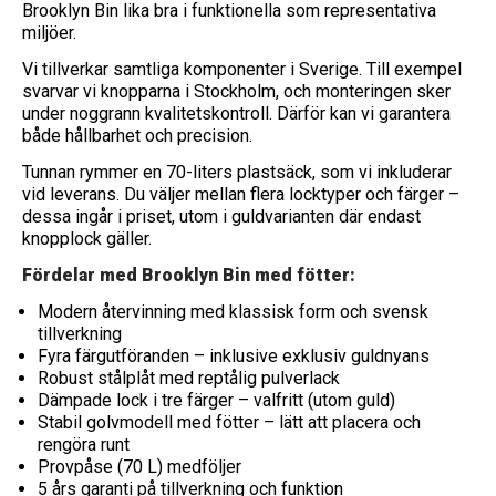
Brooklyn Bin lika bra i funktionella som representativa
miljöer.
Vi tillverkar samtliga komponenter i Sverige. Till exempel
svarvar vi knopparna i Stockholm, och monteringen sker
under noggrann kvalitetskontroll. Därför kan vi garantera
både hållbarhet och precision.
Tunnan rymmer en 70-liters plastsäck, som vi inkluderar
vid leverans. Du väljer mellan flera locktyper och färger –
dessa ingår i priset, utom i guldvarianten där endast
knopplock gäller.
Fördelar med Brooklyn Bin med fötter:
Modern återvinning med klassisk form och svensk
tillverkning
Fyra färgutföranden – inklusive exklusiv guldnyans
Robust stålplåt med reptålig pulverlack
Dämpade lock i tre färger – valfritt (utom guld)
Stabil golvmodell med fötter – lätt att placera och
rengöra runt
Provpåse (70 L) medföljer
5 års garanti på tillverkning och funktion