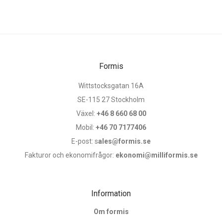
Formis
Wittstocksgatan 16A
SE-115 27 Stockholm
Växel:
+46 8 660 68 00
Mobil:
+46 70 7177406
E-post: s
ales@formis.se
Fakturor och ekonomifrågor:
ekonomi@milliformis.se
Information
Om formis