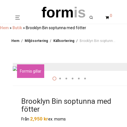
0
Hem
»
Butik
»
Brooklyn Bin soptunna med fötter
Hem
/
Miljösortering
/
Källsortering
/
Brooklyn Bin soptunna med fötter
Formis gillar
Brooklyn Bin soptunna med
fötter
2,950
kr
ex. moms
Från