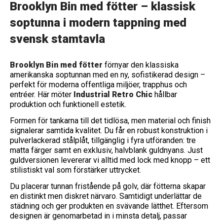
Brooklyn Bin med fötter – klassisk
soptunna i modern tappning med
svensk stamtavla
Brooklyn Bin med fötter
förnyar den klassiska
amerikanska soptunnan med en ny, sofistikerad design –
perfekt för moderna offentliga miljöer, trapphus och
entréer. Här möter
Industrial Retro Chic
hållbar
produktion och funktionell estetik.
Formen för tankarna till det tidlösa, men material och finish
signalerar samtida kvalitet. Du får en robust konstruktion i
pulverlackerad stålplåt, tillgänglig i fyra utföranden: tre
matta färger samt en exklusiv, halvblank guldnyans. Just
guldversionen levererar vi alltid med lock med knopp – ett
stilistiskt val som förstärker uttrycket.
Du placerar tunnan fristående på golv, där fötterna skapar
en distinkt men diskret närvaro. Samtidigt underlättar de
städning och ger produkten en svävande lätthet. Eftersom
designen är genomarbetad in i minsta detalj, passar