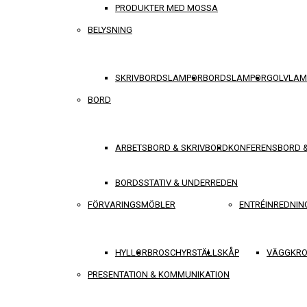
PRODUKTER MED MOSSA
BELYSNING
SKRIVBORDSLAMPOR
BORDSLAMPOR
GOLVLAM
BORD
ARBETSBORD & SKRIVBORD
KONFERENSBORD 
BORDSSTATIV & UNDERREDEN
FÖRVARINGSMÖBLER
ENTRÉINREDNIN
HYLLOR
BROSCHYRSTÄLL
SKÅP
VÄGGKRO
PRESENTATION & KOMMUNIKATION