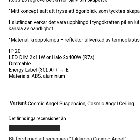
”Mitt koncept sätt att frysa ett ögonblick som tycktes skapas
I slutändan verkar det vara upphängd i tyngdkraften på en l
känsla av oändlighet.
”Material: kroppslampa – reflektor tillverkad av termoplastis
IP 20
LED DIM 2x11W or Halo 2x400W (R7s)
Dimmable
Energy Label (30): A++ → E
Materials: ABS, aluminium
Variant
Cosmic Angel Suspension, Cosmic Angel Ceiling
Det finns inga recensioner än.
Lägg till en recension
Bli först med att recensera ”Taklampa Cosmic Angel”