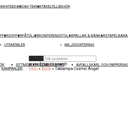
R
WHITEBOARD
AV-TEKNIK
TAVELTILLBEHÖR
FFOR
SOFFOR
FÅTÖLJER
KONFERENSSTOLAR
PALLAR & BÄNKAR
STAPELBARA
UTEMÖBLER
MILJÖSORTERING
Rensa
press
Enter
to search
ÖR
SITTMÖBLER
UTOMHUSBORD
AVFALLSKÄRL OCH PAPPERS
KAMPANJER
Hem
»
Butik
»
Taklampa Cosmic Angel