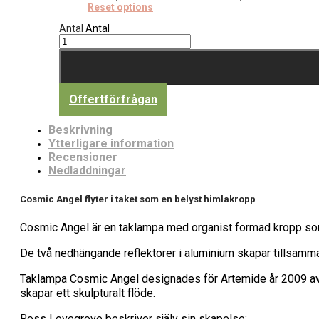
Reset options
Antal
Antal
Offertförfrågan
Beskrivning
Ytterligare information
Recensioner
Nedladdningar
Cosmic Angel flyter i taket som en belyst himlakropp
Cosmic Angel är en taklampa med organist formad kropp som 
De två nedhängande reflektorer i aluminium skapar tillsamman
Taklampa Cosmic Angel designades för Artemide år 2009 av Ro
skapar ett skulpturalt flöde.
Ross Lovegrove beskriver själv sin skapelse: