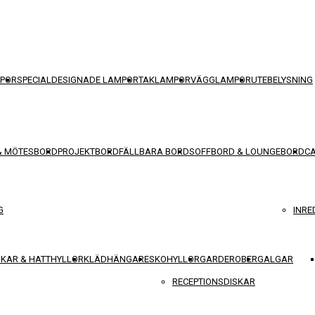
POR
SPECIALDESIGNADE LAMPOR
TAKLAMPOR
VÄGGLAMPOR
UTEBELYSNING
& MÖTESBORD
PROJEKTBORD
FÄLLBARA BORD
SOFFBORD & LOUNGEBORD
C
G
INRE
KAR & HATTHYLLOR
KLÄDHÄNGARE
SKOHYLLOR
GARDEROBER
GALGAR
RECEPTIONSDISKAR