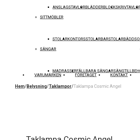
ANSLAGSTAVLOR
BLÄDDERBLOCK
SKRIVTAVLO
SITTMÖBLER
STOLAR
KONTORSSTOLAR
BARSTOLAR
BÄDDSO
SÄNGAR
MADRASSER
FÄLLBARA SÄNGAR
SÄNGTILLBEH
VARUMÄRKEN
FÖRETAGET
KONTAKT
Hem
/
Belysning
/
Taklampor
/
Taklampa Cosmic Angel
Taklampa Cosmic Angel