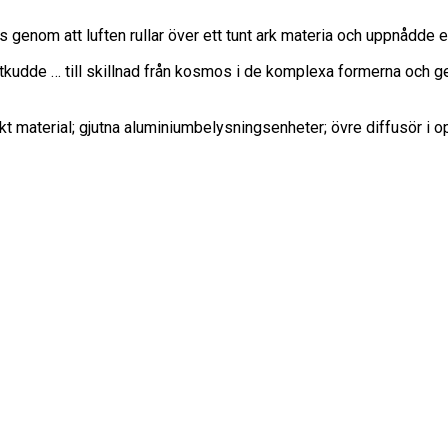
 genom att luften rullar över ett tunt ark materia och uppnådde et
uftkudde … till skillnad från kosmos i de komplexa formerna och 
kt material; gjutna aluminiumbelysningsenheter; övre diffusör i o