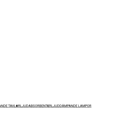
NDE TAVLOR
LJUDABSORBENTER
LJUDDÄMPANDE LAMPOR