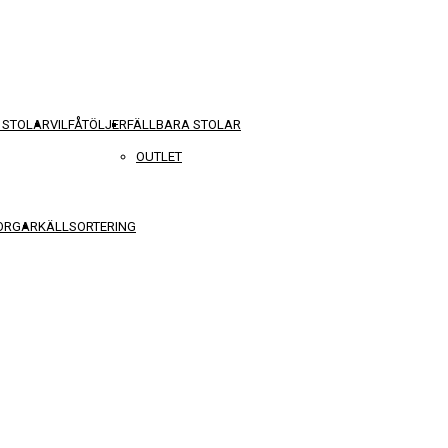
 STOLAR
VILFÅTÖLJER
FÄLLBARA STOLAR
OUTLET
KORGAR
KÄLLSORTERING