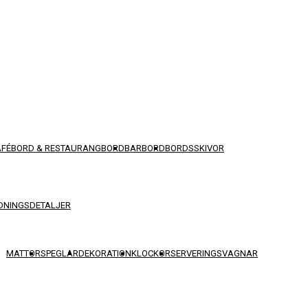
AFÉBORD & RESTAURANGBORD
BARBORD
BORDSSKIVOR
DNINGSDETALJER
MATTOR
SPEGLAR
DEKORATION
KLOCKOR
SERVERINGSVAGNAR