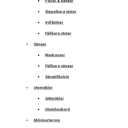
Pallar & bänkar
Stapelbara stolar
Vilfåtöljer
Fällbara stolar
Sängar
Madrasser
Fällbara sängar
Sängtillbehör
Utemöbler
Sittmöbler
Utomhusbord
Miljösortering