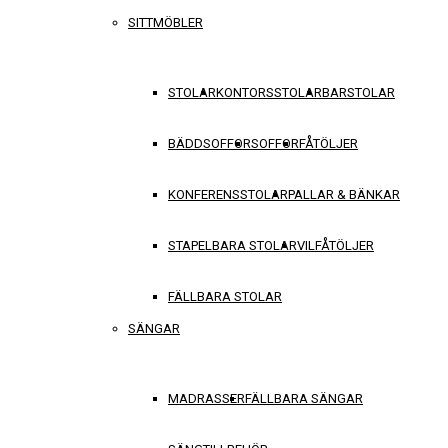
SITTMÖBLER
STOLAR
KONTORSSTOLAR
BARSTOLAR
BÄDDSOFFOR
SOFFOR
FÅTÖLJER
KONFERENSSTOLAR
PALLAR & BÄNKAR
STAPELBARA STOLAR
VILFÅTÖLJER
FÄLLBARA STOLAR
SÄNGAR
MADRASSER
FÄLLBARA SÄNGAR