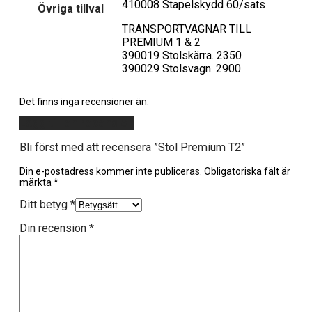
410008 Stapelskydd 60/sats
Övriga tillval
TRANSPORTVAGNAR TILL
PREMIUM 1 & 2
390019 Stolskärra. 2350
390029 Stolsvagn. 2900
Det finns inga recensioner än.
Lägg till en recension
Bli först med att recensera ”Stol Premium T2”
Din e-postadress kommer inte publiceras.
Obligatoriska fält är
märkta
*
Ditt betyg
*
Din recension
*