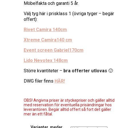
Möbelfakta och garanti 5 år.
Välj tyg här i prisklass 1 (övriga tyger – begär
offert):
Rivet Camira 140cm
Xtreme Camira140 cm
Event screen Gabriel170cm
Lido Nevotex 148cm
Större kvantiteter –
bra offerter utlovas
🙂
DWG filer finns
HÄR!
OBS! Angivna priser är styckepriser och gäller alltid
med reservation för eventuella prisändringar hos
leverantören. Begär alltid offert så fort det gäller
mer än ett fåtal.
Varianter, medar,