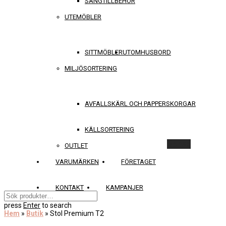
SÄNGTILLBEHÖR
UTEMÖBLER
SITTMÖBLER
UTOMHUSBORD
MILJÖSORTERING
AVFALLSKÄRL OCH PAPPERSKORGAR
KÄLLSORTERING
Rensa
OUTLET
VARUMÄRKEN
FÖRETAGET
KONTAKT
KAMPANJER
press
Enter
to search
Hem
»
Butik
»
Stol Premium T2