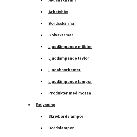
Akustiska rum
Arbetsbås
Bordsskärmar
Golvskärmar
Ljuddämpande möbler
Ljuddämpande tavlor
Ljudabsorbenter
Ljuddämpande lampor
Produkter med mossa
Belysning
Skrivbordslampor
Bordslampor