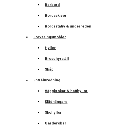
Barbord
Bordsskivor
Bordsstativ & underreden
Förvaringsmöbler
Hyllor
Broschyrställ
Skåp
Entréinredning
Väggkrokar & hatthyllor
Klädhängare
Skohyllor
Garderober