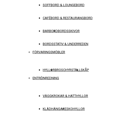
SOFFBORD & LOUNGEBORD
CAFÉBORD & RESTAURANGBORD
BARBORD
BORDSSKIVOR
BORDSSTATIV & UNDERREDEN
FÖRVARINGSMÖBLER
HYLLOR
BROSCHYRSTÄLL
SKÅP
ENTRÉINREDNING
VÄGGKROKAR & HATTHYLLOR
KLÄDHÄNGARE
SKOHYLLOR