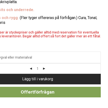
krivplatta.
sits och underrede.
ts och rygg
(Fler tyger offereras på förfrågan.) Cura, Tonal,
pris
er är styckepriser och gäller alltid med reservation för eventuella
 leverantören. Begär alltid offert så fort det gäller mer än ett fåtal.
Lägg till i varukorg
Offertförfrågan