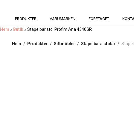
PRODUKTER
VARUMÄRKEN
FÖRETAGET
KONT
Hem
»
Butik
»
Stapelbar stol Profim Ana 4340SR
Hem
/
Produkter
/
Sittmöbler
/
Stapelbara stolar
/
Stapel