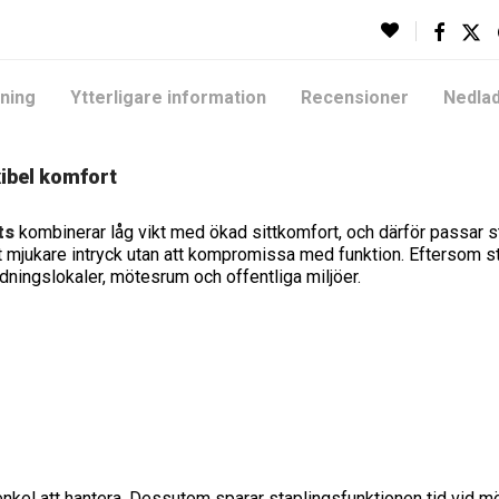
ning
Ytterligare information
Recensioner
Nedlad
xibel komfort
ts
kombinerar låg vikt med ökad sittkomfort, och därför passar s
t mjukare intryck utan att kompromissa med funktion. Eftersom sto
ldningslokaler, mötesrum och offentliga miljöer.
 enkel att hantera. Dessutom sparar staplingsfunktionen tid vid m