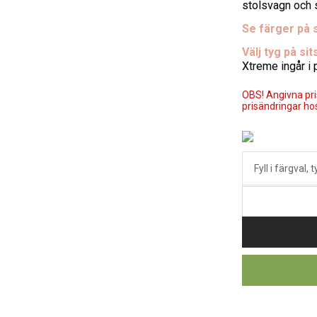
stolsvagn och s
Se färger på 
Välj tyg på si
Xtreme ingår i 
OBS! Angivna pris
prisändringar hos