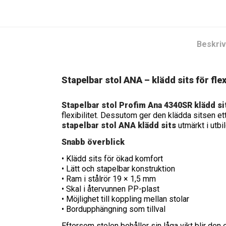
Beskriv
Stapelbar stol ANA – klädd sits för fle
Stapelbar stol Profim Ana 4340SR klädd si
flexibilitet. Dessutom ger den klädda sitsen et
stapelbar stol ANA klädd sits
utmärkt i utbi
Snabb överblick
• Klädd sits för ökad komfort
• Lätt och stapelbar konstruktion
• Ram i stålrör 19 × 1,5 mm
• Skal i återvunnen PP-plast
• Möjlighet till koppling mellan stolar
• Bordupphängning som tillval
Eftersom stolen behåller sin låga vikt blir den