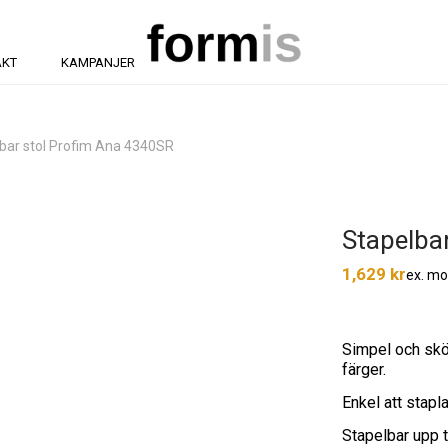
AKT
KAMPANJER
bar stol Profim Ana 4340SR
Stapelba
1,629
kr
ex. m
Simpel och skön
färger.
Enkel att stapl
Stapelbar upp t