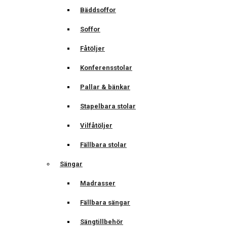
Bäddsoffor
Soffor
Fåtöljer
Konferensstolar
Pallar & bänkar
Stapelbara stolar
Vilfåtöljer
Fällbara stolar
Sängar
Madrasser
Fällbara sängar
Sängtillbehör