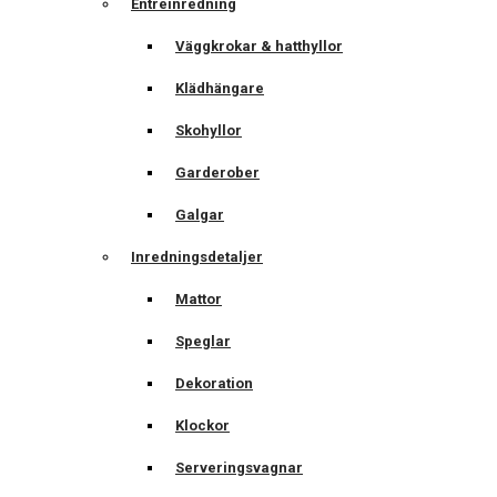
Entréinredning
Väggkrokar & hatthyllor
Klädhängare
Skohyllor
Garderober
Galgar
Inredningsdetaljer
Mattor
Speglar
Dekoration
Klockor
Serveringsvagnar