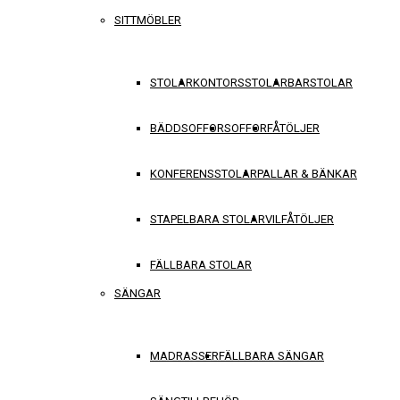
SITTMÖBLER
STOLAR
KONTORSSTOLAR
BARSTOLAR
BÄDDSOFFOR
SOFFOR
FÅTÖLJER
KONFERENSSTOLAR
PALLAR & BÄNKAR
STAPELBARA STOLAR
VILFÅTÖLJER
FÄLLBARA STOLAR
SÄNGAR
MADRASSER
FÄLLBARA SÄNGAR