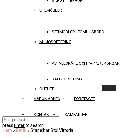
SÄNGTILLBEHÖR
UTEMÖBLER
SITTMÖBLER
UTOMHUSBORD
MILJÖSORTERING
AVFALLSKÄRL OCH PAPPERSKORGAR
KÄLLSORTERING
Rensa
OUTLET
VARUMÄRKEN
FÖRETAGET
KONTAKT
KAMPANJER
press
Enter
to search
Hem
»
Butik
»
Stapelbar Stol Vittoria