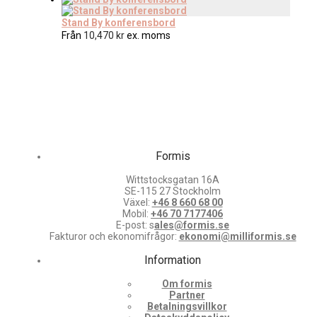
Stand By konferensbord
Från
10,470
kr
ex. moms
Formis
Wittstocksgatan 16A
SE-115 27 Stockholm
Växel:
+46 8 660 68 00
Mobil:
+46 70 7177406
E-post: s
ales@formis.se
Fakturor och ekonomifrågor:
ekonomi@milliformis.se
Information
Om formis
Partner
Betalningsvillkor