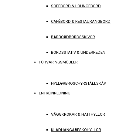
SOFFBORD & LOUNGEBORD
CAFÉBORD & RESTAURANGBORD
BARBORD
BORDSSKIVOR
BORDSSTATIV & UNDERREDEN
FÖRVARINGSMÖBLER
HYLLOR
BROSCHYRSTÄLL
SKÅP
ENTRÉINREDNING
VÄGGKROKAR & HATTHYLLOR
KLÄDHÄNGARE
SKOHYLLOR