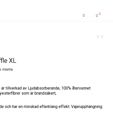
0
fle XL
x. moms
 är tillverkad av Ljudabsorberande, 100% återvunnet
lyesterfibrer som är brandsäkert,
de och har en minskad efterklang effekt. Vajerupphängning.