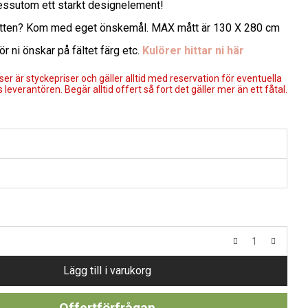
dessutom ett starkt designelement!
åtten? Kom med eget önskemål. MAX mått är 130 X 280 cm
ör ni önskar på fältet färg etc.
Kulörer hittar ni här
er är styckepriser och gäller alltid med reservation för eventuella
 leverantören. Begär alltid offert så fort det gäller mer än ett fåtal.
Lägg till i varukorg
Offertförfrågan