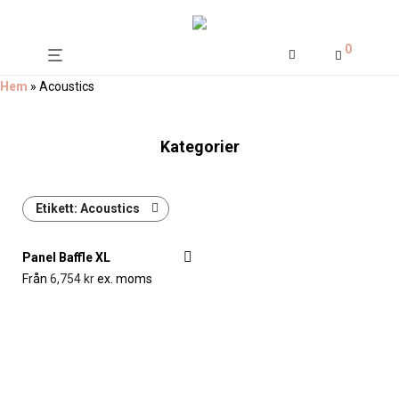
0
Hem
»
Acoustics
Kategorier
Etikett:
Acoustics
Panel Baffle XL
Från
6,754
kr
ex. moms