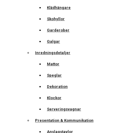
Klädhängare
Skohyllor
Garderober
Galgar
Inredningsdetaljer
Mattor
Speglar
Dekoration
Klockor
Serveringsvagnar
Presentation & Kommunikation
Anslagstavlor