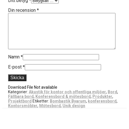
Ditt betyg
*
Din recension
*
Namn
*
E-post
*
Download File Not available
Kategorier:
Akustik för kontor och offentliga miljöer
,
Bord
,
Fällbara bord
,
Konferensbord & mötesbord
,
Produkter
,
Projektbord
Etiketter:
Bombastik Byarum
,
konferensbord
,
Kontorsmöbler
,
Mötesbord
,
Unik design