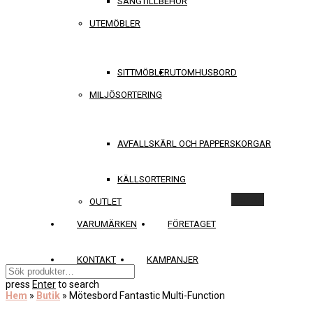
SÄNGTILLBEHÖR
UTEMÖBLER
SITTMÖBLER
UTOMHUSBORD
MILJÖSORTERING
AVFALLSKÄRL OCH PAPPERSKORGAR
KÄLLSORTERING
Rensa
OUTLET
VARUMÄRKEN
FÖRETAGET
KONTAKT
KAMPANJER
press
Enter
to search
Hem
»
Butik
»
Mötesbord Fantastic Multi-Function