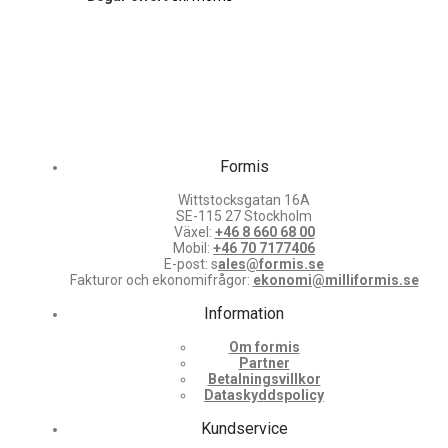
Formis
Wittstocksgatan 16A
SE-115 27 Stockholm
Växel:
+46 8 660 68 00
Mobil:
+46 70 7177406
E-post: s
ales@formis.se
Fakturor och ekonomifrågor:
ekonomi@milliformis.se
Information
Om formis
Partner
Betalningsvillkor
Dataskyddspolicy
Kundservice