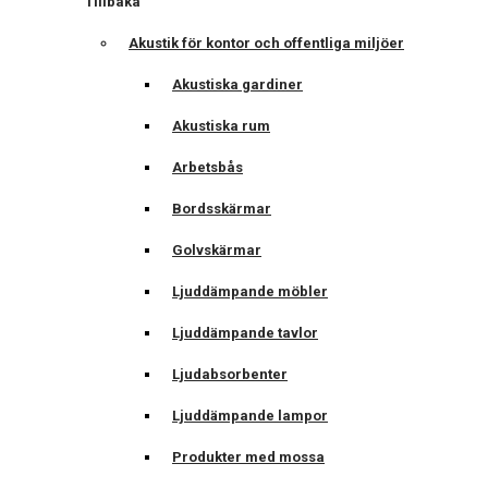
Tillbaka
Akustik för kontor och offentliga miljöer
Akustiska gardiner
Akustiska rum
Arbetsbås
Bordsskärmar
Golvskärmar
Ljuddämpande möbler
Ljuddämpande tavlor
Ljudabsorbenter
Ljuddämpande lampor
Produkter med mossa