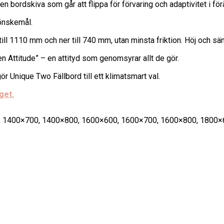
 en bordskiva som går att flippa för förvaring och adaptivitet i fö
 önskemål.
ill 1110 mm och ner till 740 mm, utan minsta friktion. Höj och sän
n Attitude” – en attityd som genomsyrar allt de gör.
r Unique Two Fällbord till ett klimatsmart val.
get.
, 1400×700, 1400×800, 1600×600, 1600×700, 1600×800, 1800×