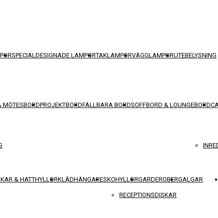
POR
SPECIALDESIGNADE LAMPOR
TAKLAMPOR
VÄGGLAMPOR
UTEBELYSNING
& MÖTESBORD
PROJEKTBORD
FÄLLBARA BORD
SOFFBORD & LOUNGEBORD
C
G
INRE
KAR & HATTHYLLOR
KLÄDHÄNGARE
SKOHYLLOR
GARDEROBER
GALGAR
RECEPTIONSDISKAR