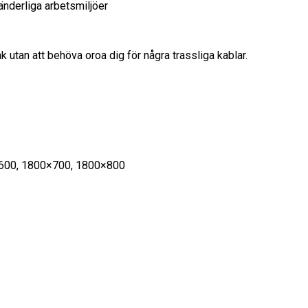
ränderliga arbetsmiljöer
k utan att behöva oroa dig för några trassliga kablar.
600, 1800×700, 1800×800