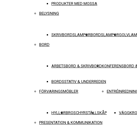
PRODUKTER MED MOSSA
BELYSNING
SKRIVBORDSLAMPOR
BORDSLAMPOR
GOLVLAM
BORD
ARBETSBORD & SKRIVBORD
KONFERENSBORD 
BORDSSTATIV & UNDERREDEN
FÖRVARINGSMÖBLER
ENTRÉINREDNIN
HYLLOR
BROSCHYRSTÄLL
SKÅP
VÄGGKRO
PRESENTATION & KOMMUNIKATION