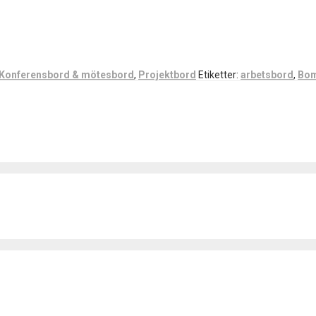
Konferensbord & mötesbord
,
Projektbord
Etiketter:
arbetsbord
,
Bom