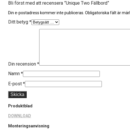
Bli först med att recensera ”Unique Two Fällbord”
Din e-postadress kommer inte publiceras.
Obligatoriska fält är mä
Ditt betyg
*
Din recension
*
Namn
*
E-post
*
Produktblad
DOWNLOAD
Monteringsanvisning