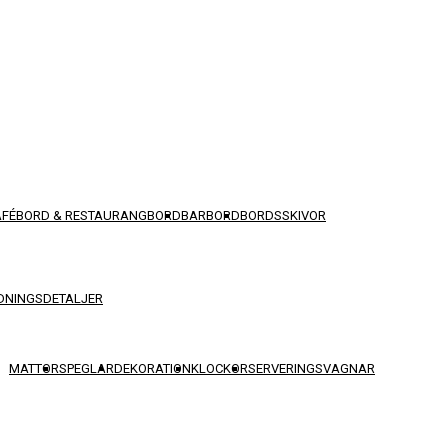
AFÉBORD & RESTAURANGBORD
BARBORD
BORDSSKIVOR
DNINGSDETALJER
MATTOR
SPEGLAR
DEKORATION
KLOCKOR
SERVERINGSVAGNAR