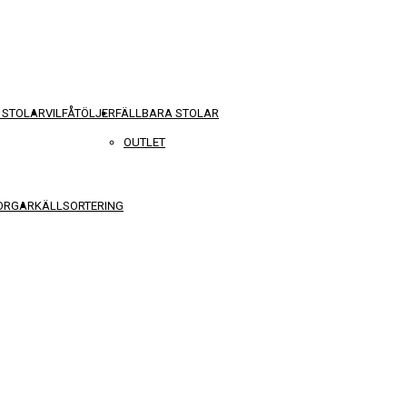
 STOLAR
VILFÅTÖLJER
FÄLLBARA STOLAR
OUTLET
KORGAR
KÄLLSORTERING