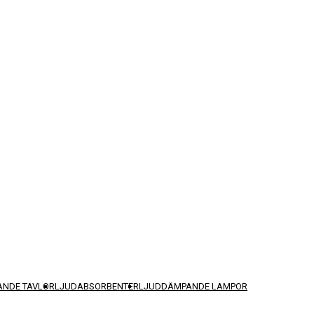
NDE TAVLOR
LJUDABSORBENTER
LJUDDÄMPANDE LAMPOR