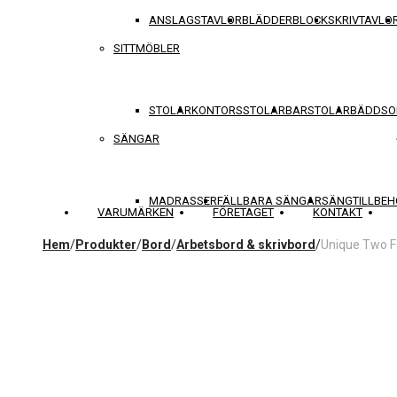
ANSLAGSTAVLOR
BLÄDDERBLOCK
SKRIVTAVLO
SITTMÖBLER
STOLAR
KONTORSSTOLAR
BARSTOLAR
BÄDDSO
SÄNGAR
MADRASSER
FÄLLBARA SÄNGAR
SÄNGTILLBEH
VARUMÄRKEN
FÖRETAGET
KONTAKT
Hem
/
Produkter
/
Bord
/
Arbetsbord & skrivbord
/
Unique Two F