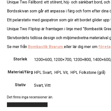
Unique Two Fällbord: ett stilrent, höj- och sänkbart bord, och
Bordsskivan som går att anpassa i färg och form efter dina
Ett pelarstativ med gaspatron som gör att bordet glider upp t
Unique Two Fliptop är framtagen i linje med ”Bombastik Gree
Skrivbordets tidlösa design och miljömedvetna materialval gö
Se mer från
Bombastik Byarum
eller lär dig mer om
företa
Storlek
1200×600, 1200×700, 1200×800, 1400×600
Material/färg
HPL Svart, HPL Vit, HPL Folkstone (grå)
Stativ
Svart, Vitt
Det finns inga recensioner än.
Lägg till en recension