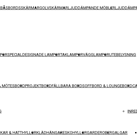
SBÅS
BORDSSKÄRMAR
GOLVSKÄRMAR
LJUDDÄMPANDE MÖBLER
LJUDDÄMPA
POR
SPECIALDESIGNADE LAMPOR
TAKLAMPOR
VÄGGLAMPOR
UTEBELYSNING
& MÖTESBORD
PROJEKTBORD
FÄLLBARA BORD
SOFFBORD & LOUNGEBORD
C
G
INRE
KAR & HATTHYLLOR
KLÄDHÄNGARE
SKOHYLLOR
GARDEROBER
GALGAR