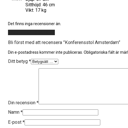
Sitthöjd: 46 cm
Vikt: 17 kg
Det finns inga recensioner än.
Lägg till en recension
Bli först med att recensera ”Konferensstol Amsterdam”
Din e-postadress kommer inte publiceras.
Obligatoriska fält är mä
Ditt betyg
*
Din recension
*
Namn
*
E-post
*