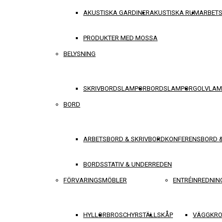
AKUSTISKA GARDINER
AKUSTISKA RUM
ARBET
PRODUKTER MED MOSSA
BELYSNING
SKRIVBORDSLAMPOR
BORDSLAMPOR
GOLVLAM
BORD
ARBETSBORD & SKRIVBORD
KONFERENSBORD 
BORDSSTATIV & UNDERREDEN
FÖRVARINGSMÖBLER
ENTRÉINREDNIN
HYLLOR
BROSCHYRSTÄLL
SKÅP
VÄGGKRO