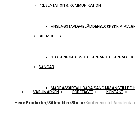
PRESENTATION & KOMMUNIKATION
ANSLAGSTAVLOR
BLÄDDERBLOCK
SKRIVTAVLO
SITTMÖBLER
STOLAR
KONTORSSTOLAR
BARSTOLAR
BÄDDSO
SÄNGAR
MADRASSER
FÄLLBARA SÄNGAR
SÄNGTILLBEH
VARUMÄRKEN
FÖRETAGET
KONTAKT
Hem
/
Produkter
/
Sittmöbler
/
Stolar
/
Konferensstol Amsterda