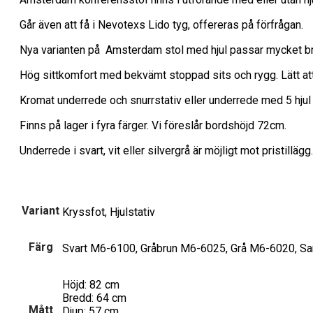
Går även att få i Nevotexs Lido tyg, offereras på förfrågan.
Nya varianten på Amsterdam stol med hjul passar mycket bra
Hög sittkomfort med bekvämt stoppad sits och rygg. Lätt att 
Kromat underrede och snurrstativ eller underrede med 5 hjul 
Finns på lager i fyra färger. Vi föreslår bordshöjd 72cm.
Underrede i svart, vit eller silvergrå är möjligt mot pristillägg.
Variant
Kryssfot, Hjulstativ
Färg
Svart M6-6100, Gråbrun M6-6025, Grå M6-6020, S
Höjd: 82 cm
Bredd: 64 cm
Mått
Djup: 57 cm