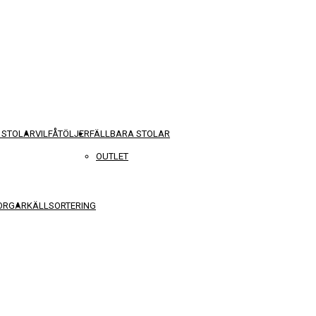
 STOLAR
VILFÅTÖLJER
FÄLLBARA STOLAR
OUTLET
KORGAR
KÄLLSORTERING