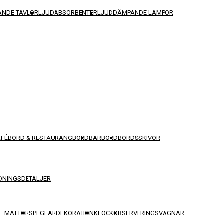
NDE TAVLOR
LJUDABSORBENTER
LJUDDÄMPANDE LAMPOR
AFÉBORD & RESTAURANGBORD
BARBORD
BORDSSKIVOR
DNINGSDETALJER
MATTOR
SPEGLAR
DEKORATION
KLOCKOR
SERVERINGSVAGNAR