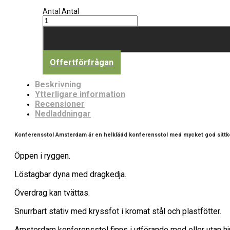
Antal
Antal
Offertförfrågan
Beskrivning
Ytterligare information
Recensioner
Nedladdningar
Konferensstol Amsterdam är en helklädd konferensstol med mycket god sittk
Öppen i ryggen.
Löstagbar dyna med dragkedja.
Överdrag kan tvättas.
Snurrbart stativ med kryssfot i kromat stål och plastfötter.
Amsterdam konferensstol finns i utförande med eller utan hju