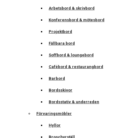
Arbetsbord & skrivbord
Konferensbord & mötesbord
Projektbord
Fällbara bord
Soffbord & loungebord
Cafébord & restaurangbord
Barbord
Bordsskivor
Bordsstativ & underreden
Förvaringsmöbler
Hyllor
Broschyrställ