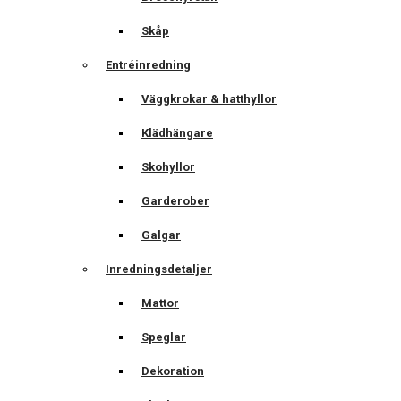
Skåp
Entréinredning
Väggkrokar & hatthyllor
Klädhängare
Skohyllor
Garderober
Galgar
Inredningsdetaljer
Mattor
Speglar
Dekoration