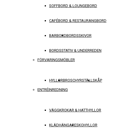
SOFFBORD & LOUNGEBORD
CAFÉBORD & RESTAURANGBORD
BARBORD
BORDSSKIVOR
BORDSSTATIV & UNDERREDEN
FÖRVARINGSMÖBLER
HYLLOR
BROSCHYRSTÄLL
SKÅP
ENTRÉINREDNING
VÄGGKROKAR & HATTHYLLOR
KLÄDHÄNGARE
SKOHYLLOR