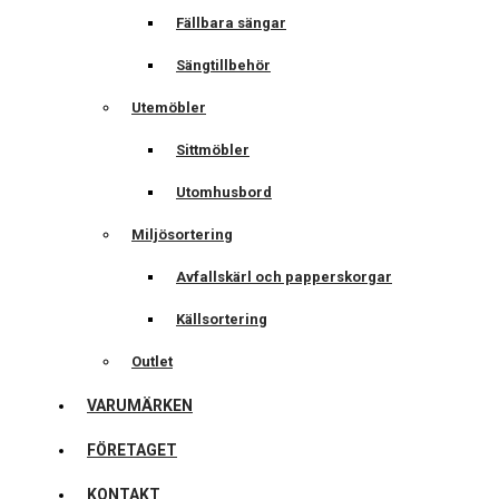
Fällbara sängar
Sängtillbehör
Utemöbler
Sittmöbler
Utomhusbord
Miljösortering
Avfallskärl och papperskorgar
Källsortering
Outlet
VARUMÄRKEN
FÖRETAGET
KONTAKT