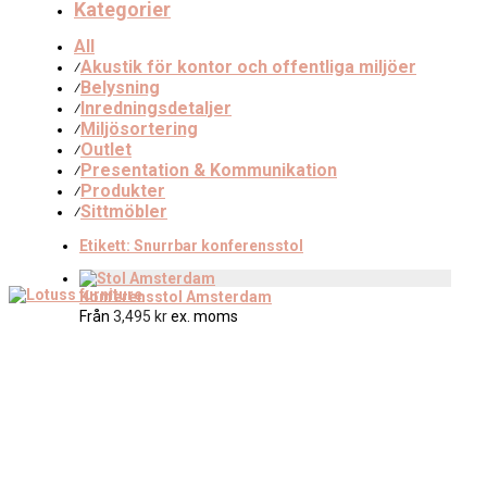
Kategorier
All
Akustik för kontor och offentliga miljöer
⁄
Belysning
⁄
Inredningsdetaljer
⁄
Miljösortering
⁄
Outlet
⁄
Presentation & Kommunikation
⁄
Produkter
⁄
Sittmöbler
⁄
Etikett:
Snurrbar konferensstol
Konferensstol Amsterdam
Från
3,495
kr
ex. moms