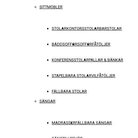
SITTMÖBLER
STOLAR
KONTORSSTOLAR
BARSTOLAR
BÄDDSOFFOR
SOFFOR
FÅTÖLJER
KONFERENSSTOLAR
PALLAR & BÄNKAR
STAPELBARA STOLAR
VILFÅTÖLJER
FÄLLBARA STOLAR
SÄNGAR
MADRASSER
FÄLLBARA SÄNGAR