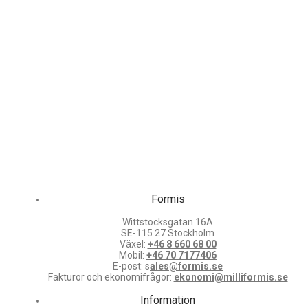
Formis
Wittstocksgatan 16A
SE-115 27 Stockholm
Växel:
+46 8 660 68 00
Mobil:
+46 70 7177406
E-post: s
ales@formis.se
Fakturor och ekonomifrågor:
ekonomi@milliformis.se
Information