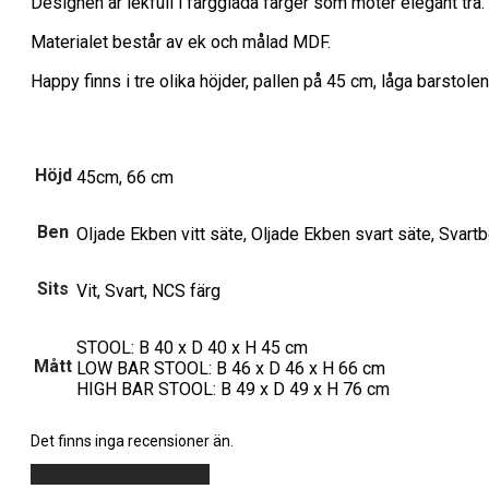
Designen är lekfull i färgglada färger som möter elegant trä.
Materialet består av ek och målad MDF.
Happy finns i tre olika höjder, pallen på 45 cm, låga barsto
Höjd
45cm, 66 cm
Ben
OIjade Ekben vitt säte, Oljade Ekben svart säte, Svar
Sits
Vit, Svart, NCS färg
STOOL: B 40 x D 40 x H 45 cm
Mått
LOW BAR STOOL: B 46 x D 46 x H 66 cm
HIGH BAR STOOL: B 49 x D 49 x H 76 cm
Det finns inga recensioner än.
Lägg till en recension