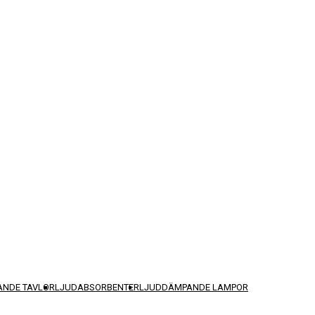
NDE TAVLOR
LJUDABSORBENTER
LJUDDÄMPANDE LAMPOR