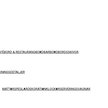
AFÉBORD & RESTAURANGBORD
BARBORD
BORDSSKIVOR
DNINGSDETALJER
MATTOR
SPEGLAR
DEKORATION
KLOCKOR
SERVERINGSVAGNAR