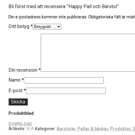
Bli först med att recensera ”Happy Pall och Barstol”
Din e-postadress kommer inte publiceras.
Obligatoriska fält är mä
Ditt betyg
*
Din recension
*
Namn
*
E-post
*
Produktblad
DOWNLOAD
Artikelnr:
N/A
Kategorier:
Barstolar
,
Pallar & bänkar
,
Produkter
,
S