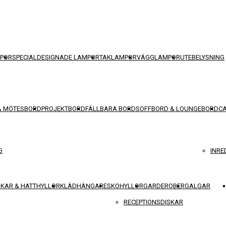
POR
SPECIALDESIGNADE LAMPOR
TAKLAMPOR
VÄGGLAMPOR
UTEBELYSNING
& MÖTESBORD
PROJEKTBORD
FÄLLBARA BORD
SOFFBORD & LOUNGEBORD
C
G
INRE
KAR & HATTHYLLOR
KLÄDHÄNGARE
SKOHYLLOR
GARDEROBER
GALGAR
RECEPTIONSDISKAR