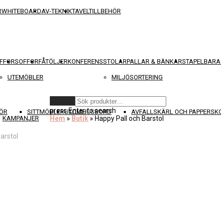
R
WHITEBOARD
AV-TEKNIK
TAVELTILLBEHÖR
FFOR
SOFFOR
FÅTÖLJER
KONFERENSSTOLAR
PALLAR & BÄNKAR
STAPELBARA
UTEMÖBLER
MILJÖSORTERING
Rensa
press
Enter
to search
ÖR
SITTMÖBLER
UTOMHUSBORD
AVFALLSKÄRL OCH PAPPERS
KAMPANJER
Hem
»
Butik
»
Happy Pall och Barstol
arstol