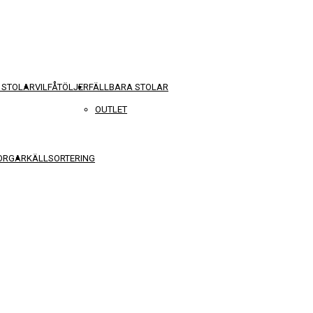
 STOLAR
VILFÅTÖLJER
FÄLLBARA STOLAR
OUTLET
KORGAR
KÄLLSORTERING