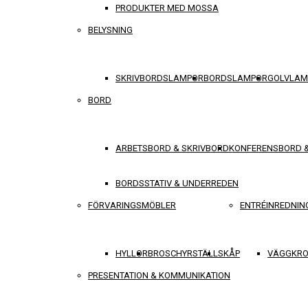
PRODUKTER MED MOSSA
BELYSNING
SKRIVBORDSLAMPOR
BORDSLAMPOR
GOLVLAM
BORD
ARBETSBORD & SKRIVBORD
KONFERENSBORD 
BORDSSTATIV & UNDERREDEN
FÖRVARINGSMÖBLER
ENTRÉINREDNIN
HYLLOR
BROSCHYRSTÄLL
SKÅP
VÄGGKRO
PRESENTATION & KOMMUNIKATION