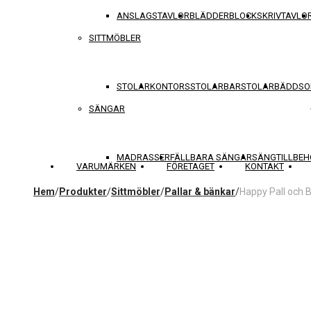
ANSLAGSTAVLOR
BLÄDDERBLOCK
SKRIVTAVLO
SITTMÖBLER
STOLAR
KONTORSSTOLAR
BARSTOLAR
BÄDDSO
SÄNGAR
MADRASSER
FÄLLBARA SÄNGAR
SÄNGTILLBEH
VARUMÄRKEN
FÖRETAGET
KONTAKT
Hem
/
Produkter
/
Sittmöbler
/
Pallar & bänkar
/
Happy Pall och B