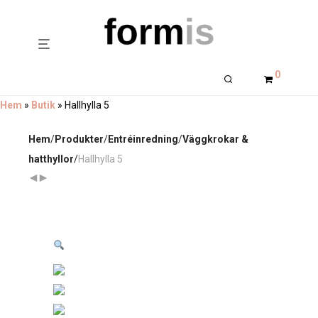
0
Hem
»
Butik
»
Hallhylla 5
Hem
/
Produkter
/
Entréinredning
/
Väggkrokar &
hatthyllor
/
Hallhylla 5