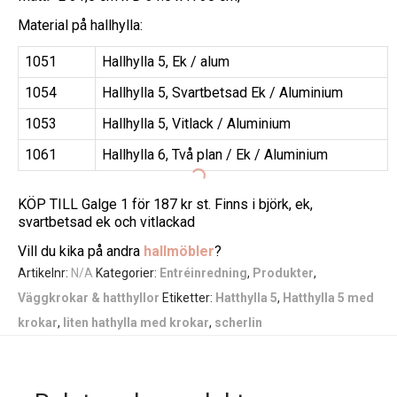
Material på hallhylla:
1051
Hallhylla 5, Ek / alum
1054
Hallhylla 5, Svartbetsad Ek / Aluminium
1053
Hallhylla 5, Vitlack / Aluminium
1061
Hallhylla 6, Två plan / Ek / Aluminium
KÖP TILL Galge 1 för 187 kr st. Finns i björk, ek,
svartbetsad ek och vitlackad
Vill du kika på andra
hallmöbler
?
Artikelnr:
N/A
Kategorier:
Entréinredning
,
Produkter
,
Väggkrokar & hatthyllor
Etiketter:
Hatthylla 5
,
Hatthylla 5 med
krokar
,
liten hathylla med krokar
,
scherlin