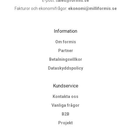
E-post: s
ales@formis.se
Fakturor och ekonomifrågor:
ekonomi@milliformis.se
Information
Om formis
Partner
Betalningsvillkor
Dataskyddspolicy
Kundservice
Kontakta oss
Vanliga frågor
B2B
Projekt