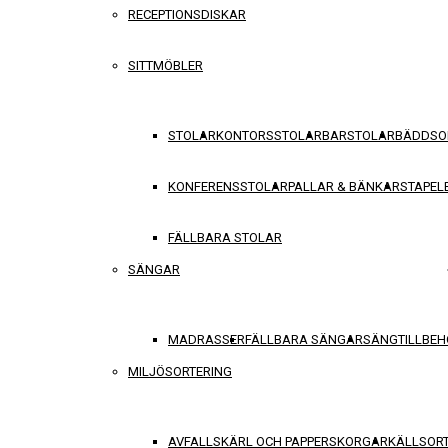
RECEPTIONSDISKAR
SITTMÖBLER
STOLAR
KONTORSSTOLAR
BARSTOLAR
BÄDDSO
KONFERENSSTOLAR
PALLAR & BÄNKAR
STAPEL
FÄLLBARA STOLAR
SÄNGAR
MADRASSER
FÄLLBARA SÄNGAR
SÄNGTILLBEH
MILJÖSORTERING
AVFALLSKÄRL OCH PAPPERSKORGAR
KÄLLSOR