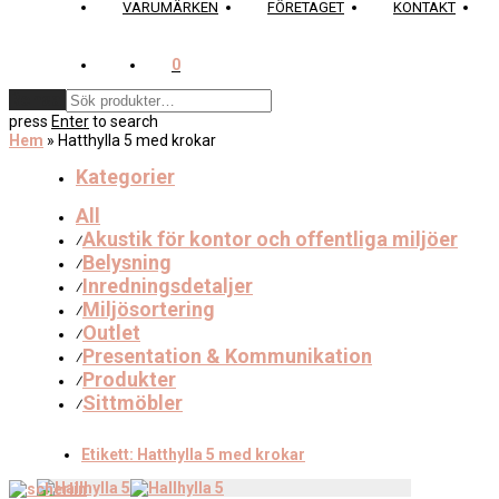
VARUMÄRKEN
FÖRETAGET
KONTAKT
0
Rensa
press
Enter
to search
Hem
»
Hatthylla 5 med krokar
Kategorier
All
Akustik för kontor och offentliga miljöer
⁄
Belysning
⁄
Inredningsdetaljer
⁄
Miljösortering
⁄
Outlet
⁄
Presentation & Kommunikation
⁄
Produkter
⁄
Sittmöbler
⁄
Etikett:
Hatthylla 5 med krokar