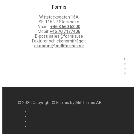
Formis
Wittstocksgatan 16A
SE-115 27 Stockholm
Växel:
+46 8 660 68 00
Mobil:
+46 70 7177406
E-post: s
ales@formis.se
Fakturor och ekonomifrågor:
ekonomi@milliformis.se
©
2026
Copyright © Formis by Milliformis AB