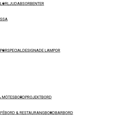
VLOR
LJUDABSORBENTER
OSSA
POR
SPECIALDESIGNADE LAMPOR
& MÖTESBORD
PROJEKTBORD
FÉBORD & RESTAURANGBORD
BARBORD