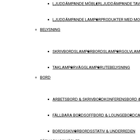
LJUDDÄMPANDE MÖBLER
LJUDDÄMPANDE TA
LJUDDÄMPANDE LAMPOR
PRODUKTER MED M
BELYSNING
SKRIVBORDSLAMPOR
BORDSLAMPOR
GOLVLAM
TAKLAMPOR
VÄGGLAMPOR
UTEBELYSNING
BORD
ARBETSBORD & SKRIVBORD
KONFERENSBORD 
FÄLLBARA BORD
SOFFBORD & LOUNGEBORD
CA
BORDSSKIVOR
BORDSSTATIV & UNDERREDEN