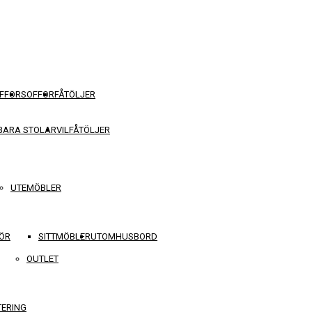
FFOR
SOFFOR
FÅTÖLJER
BARA STOLAR
VILFÅTÖLJER
UTEMÖBLER
ÖR
SITTMÖBLER
UTOMHUSBORD
OUTLET
TERING