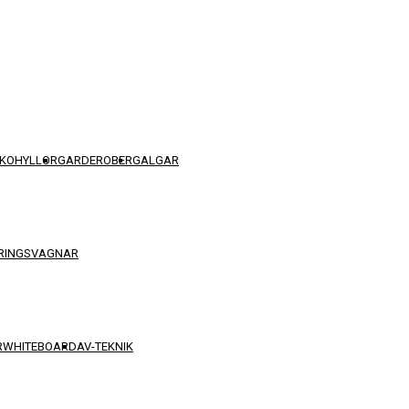
KOHYLLOR
GARDEROBER
GALGAR
RINGSVAGNAR
R
WHITEBOARD
AV-TEKNIK