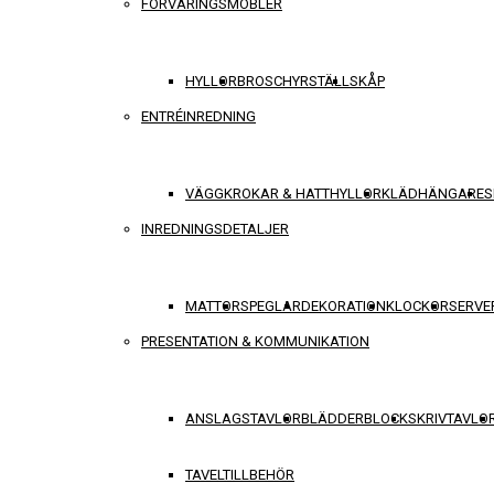
FÖRVARINGSMÖBLER
HYLLOR
BROSCHYRSTÄLL
SKÅP
ENTRÉINREDNING
VÄGGKROKAR & HATTHYLLOR
KLÄDHÄNGARE
S
INREDNINGSDETALJER
MATTOR
SPEGLAR
DEKORATION
KLOCKOR
SERVE
PRESENTATION & KOMMUNIKATION
ANSLAGSTAVLOR
BLÄDDERBLOCK
SKRIVTAVLO
TAVELTILLBEHÖR