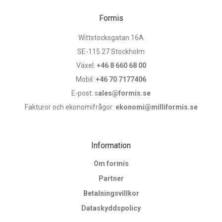
Formis
Wittstocksgatan 16A
SE-115 27 Stockholm
Växel:
+46 8 660 68 00
Mobil:
+46 70 7177406
E-post: s
ales@formis.se
Fakturor och ekonomifrågor:
ekonomi@milliformis.se
Information
Om formis
Partner
Betalningsvillkor
Dataskyddspolicy