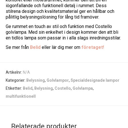
iögonfallande och funktionell detalj i rummet. Dess
stilrena design och kvalitetsmaterial ger en hållbar och
pålitlig belysningslösning för lång tid framöver.
Ge rummet en touch av stil och funktion med Costello
golvlampa. Med sin enkelhet i design kommer den att bli
en tidlös lampa som passar in i alla slags inredningsstilar.
Se mer från
Belid
eller lär dig mer om
företaget!
Artikelnr:
N/A
Kategorier:
Belysning
,
Golvlampor
,
Specialdesignade lampor
Etiketter:
Belid
,
Belysning
,
Costello
,
Golvlampa
,
multifunktionell
Relaterade produkter