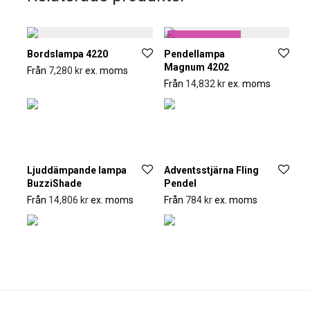
Formis gillar
Bordslampa 4220
Pendellampa
Magnum 4202
Från
7,280
kr
ex. moms
Från
14,832
kr
ex. moms
Ljuddämpande lampa
Adventsstjärna Fling
BuzziShade
Pendel
Från
14,806
kr
ex. moms
Från
784
kr
ex. moms