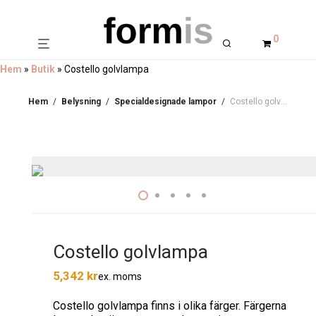
0
Hem
»
Butik
»
Costello golvlampa
Hem
/
Belysning
/
Specialdesignade lampor
/
Costello golvlampa
Costello golvlampa
5,342
kr
ex. moms
Costello golvlampa finns i olika färger. Färgerna