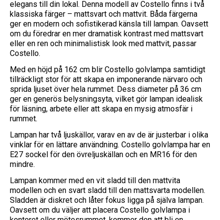
elegans till din lokal. Denna modell av Costello finns i två
klassiska färger – mattsvart och mattvit. Båda färgerna
ger en modern och sofistikerad känsla till lampan. Oavsett
om du föredrar en mer dramatisk kontrast med mattsvart
eller en ren och minimalistisk look med mattvit, passar
Costello.
Med en höjd på 162 cm blir Costello golvlampa samtidigt
tillräckligt stor för att skapa en imponerande närvaro och
sprida ljuset över hela rummet. Dess diameter på 36 cm
ger en generös belysningsyta, vilket gör lampan idealisk
för läsning, arbete eller att skapa en mysig atmosfär i
rummet.
Lampan har två ljuskällor, varav en av de är justerbar i olika
vinklar för en lättare användning. Costello golvlampa har en
E27 sockel för den övreljuskällan och en MR16 för den
mindre.
Lampan kommer med en vit sladd till den mattvita
modellen och en svart sladd till den mattsvarta modellen.
Sladden är diskret och låter fokus ligga på själva lampan.
Oavsett om du väljer att placera Costello golvlampa i
kontoret eller mötesrummet, kommer den att bli en