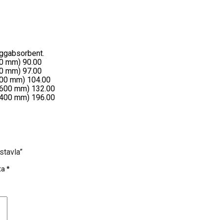
äggabsorbent.
00 mm) 90.00
00 mm) 97.00
200 mm) 104.00
1600 mm) 132.00
2400 mm) 196.00
stavla”
kta
*