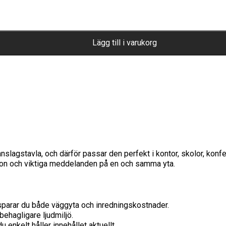
Lägg till i varukorg
slagstavla, och därför passar den perfekt i kontor, skolor, konf
ation och viktiga meddelanden på en och samma yta.
sparar du både väggyta och inredningskostnader.
ehagligare ljudmiljö.
 enkelt håller innehållet aktuellt.