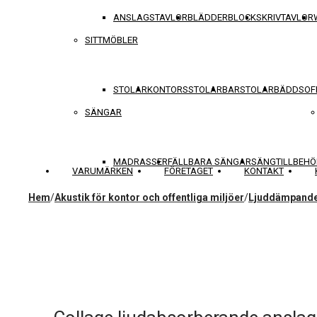
ANSLAGSTAVLOR
BLÄDDERBLOCK
SKRIVTAVLOR
SITTMÖBLER
STOLAR
KONTORSSTOLAR
BARSTOLAR
BÄDDSOF
SÄNGAR
MADRASSER
FÄLLBARA SÄNGAR
SÄNGTILLBEHÖ
VARUMÄRKEN
FÖRETAGET
KONTAKT
Hem
/
Akustik för kontor och offentliga miljöer
/
Ljuddämpande