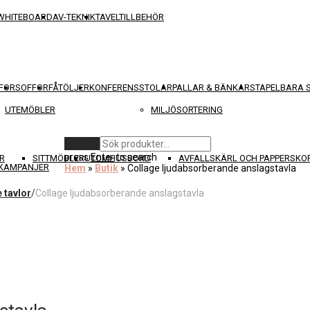
WHITEBOARD
AV-TEKNIK
TAVELTILLBEHÖR
FOR
SOFFOR
FÅTÖLJER
KONFERENSSTOLAR
PALLAR & BÄNKAR
STAPELBARA 
UTEMÖBLER
MILJÖSORTERING
Rensa
press
Enter
to search
R
SITTMÖBLER
UTOMHUSBORD
AVFALLSKÄRL OCH PAPPERSKO
KAMPANJER
Hem
»
Butik
»
Collage ljudabsorberande anslagstavla
 tavlor
/
Collage ljudabsorberande anslagstavla