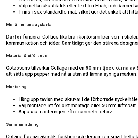
Välj mellan akustikduk eller textilen Hush, och därmed a
Finns i sex standardformat, vilket gör det enkelt att hitta 
Mer än en anslagstavla
Därför
fungerar Collage lika bra i kontorsmiljöer som i skolo
kommunikation och idéer.
Samtidigt
ger den stilrena designen
Material & utförande
Götessons tillverkar Collage med en
50 mm tjock kärna a
att sätta upp papper med nålar utan att lämna synliga märken.
Montering
Häng upp tavlan med skruvar i de förborrade nyckelhåle
Välj montagelist för dikt montage eller 50 mm luftspalt.
Anpassa monteringen efter rummets behov.
Sammanfattning
Collage förenar akustik, funktion och design i en smart helhe