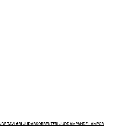
DE TAVLOR
LJUDABSORBENTER
LJUDDÄMPANDE LAMPOR