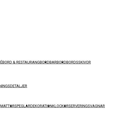
FÉBORD & RESTAURANGBORD
BARBORD
BORDSSKIVOR
NINGSDETALJER
MATTOR
SPEGLAR
DEKORATION
KLOCKOR
SERVERINGSVAGNAR