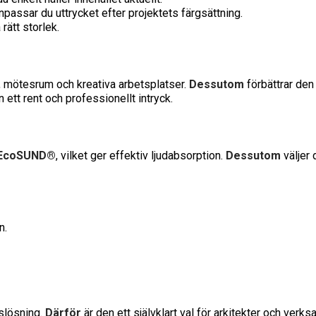
npassar du uttrycket efter projektets färgsättning.
rätt storlek.
r, mötesrum och kreativa arbetsplatser.
Dessutom
förbättrar den
 ett rent och professionellt intryck.
v EcoSUND®
, vilket ger effektiv ljudabsorption.
Dessutom
väljer 
n.
tslösning.
Därför
är den ett självklart val för arkitekter och ver