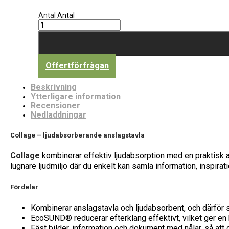
Antal
Antal
Offertförfrågan
Beskrivning
Ytterligare information
Recensioner
Nedladdningar
Collage – ljudabsorberande anslagstavla
Collage
kombinerar effektiv ljudabsorption med en praktisk an
lugnare ljudmiljö där du enkelt kan samla information, inspir
Fördelar
Kombinerar anslagstavla och ljudabsorbent, och därför 
EcoSUND® reducerar efterklang effektivt, vilket ger en b
Fäst bilder, information och dokument med nålar, så att du