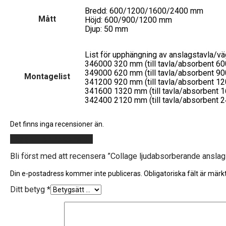
Bredd: 600/1200/1600/2400 mm
Mått
Höjd: 600/900/1200 mm
Djup: 50 mm
List för upphängning av anslagstavla/v
346000 320 mm (till tavla/absorbent 6
349000 620 mm (till tavla/absorbent 9
Montagelist
341200 920 mm (till tavla/absorbent 1
341600 1320 mm (till tavla/absorbent 
342400 2120 mm (till tavla/absorbent 
Det finns inga recensioner än.
Lägg till en recension
Bli först med att recensera ”Collage ljudabsorberande anslag
Din e-postadress kommer inte publiceras.
Obligatoriska fält är mär
Ditt betyg
*