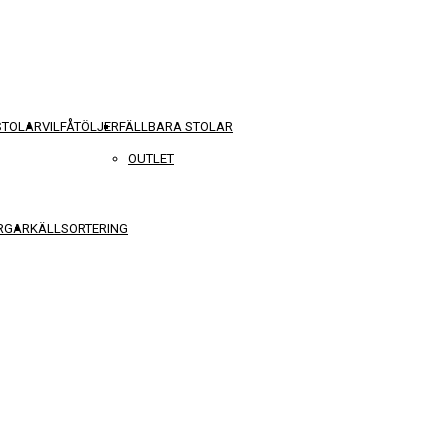
STOLAR
VILFÅTÖLJER
FÄLLBARA STOLAR
OUTLET
RGAR
KÄLLSORTERING