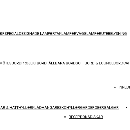
OR
SPECIALDESIGNADE LAMPOR
TAKLAMPOR
VÄGGLAMPOR
UTEBELYSNING
 MÖTESBORD
PROJEKTBORD
FÄLLBARA BORD
SOFFBORD & LOUNGEBORD
CA
INRED
AR & HATTHYLLOR
KLÄDHÄNGARE
SKOHYLLOR
GARDEROBER
GALGAR
RECEPTIONSDISKAR