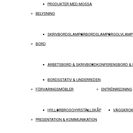
PRODUKTER MED MOSSA
BELYSNING
SKRIVBORDSLAMPOR
BORDSLAMPOR
GOLVLAMP
BORD
ARBETSBORD & SKRIVBORD
KONFERENSBORD &
BORDSSTATIV & UNDERREDEN
FÖRVARINGSMÖBLER
ENTRÉINREDNING
HYLLOR
BROSCHYRSTÄLL
SKÅP
VÄGGKROK
PRESENTATION & KOMMUNIKATION