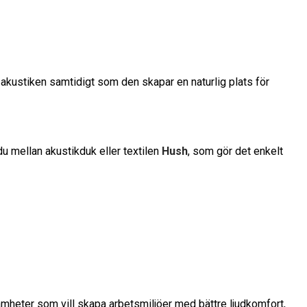
 akustiken samtidigt som den skapar en naturlig plats för
du mellan akustikduk eller textilen
Hush
, som gör det enkelt
ksamheter som vill skapa arbetsmiljöer med bättre ljudkomfort,