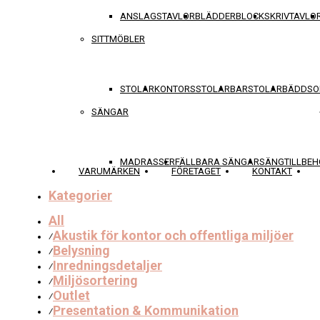
ANSLAGSTAVLOR
BLÄDDERBLOCK
SKRIVTAVLO
SITTMÖBLER
STOLAR
KONTORSSTOLAR
BARSTOLAR
BÄDDSO
SÄNGAR
MADRASSER
FÄLLBARA SÄNGAR
SÄNGTILLBEH
VARUMÄRKEN
FÖRETAGET
KONTAKT
Kategorier
All
Akustik för kontor och offentliga miljöer
⁄
Belysning
⁄
Inredningsdetaljer
⁄
Miljösortering
⁄
Outlet
⁄
Presentation & Kommunikation
⁄