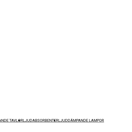
NDE TAVLOR
LJUDABSORBENTER
LJUDDÄMPANDE LAMPOR