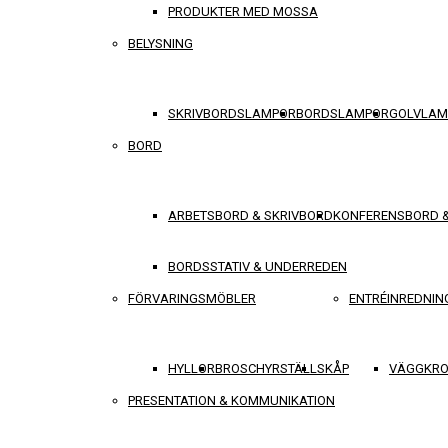
PRODUKTER MED MOSSA
BELYSNING
SKRIVBORDSLAMPOR
BORDSLAMPOR
GOLVLAM
BORD
ARBETSBORD & SKRIVBORD
KONFERENSBORD 
BORDSSTATIV & UNDERREDEN
FÖRVARINGSMÖBLER
ENTRÉINREDNIN
HYLLOR
BROSCHYRSTÄLL
SKÅP
VÄGGKRO
PRESENTATION & KOMMUNIKATION