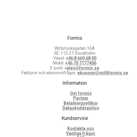
Formis
Wittstocksgatan 16A
SE-115 27 Stockholm
Växel:
+46 8 660 68 00
Mobil:
+46 70 7177406
E-post: s
ales@formis.se
Fakturor och ekonomifrågor:
ekonomi@milliformis.se
Information
Om formis
Partner
Betalningsvillkor
Dataskyddspolicy
Kundservice
Kontakta oss
Vanliga frågor