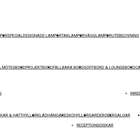
POR
SPECIALDESIGNADE LAMPOR
TAKLAMPOR
VÄGGLAMPOR
UTEBELYSNING
& MÖTESBORD
PROJEKTBORD
FÄLLBARA BORD
SOFFBORD & LOUNGEBORD
C
G
INRE
KAR & HATTHYLLOR
KLÄDHÄNGARE
SKOHYLLOR
GARDEROBER
GALGAR
RECEPTIONSDISKAR