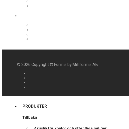
©
2026
Copyright © Formis by Milliformis AB
PRODUKTER
Tillbaka
Akustik för kontor och offentliga miljöer