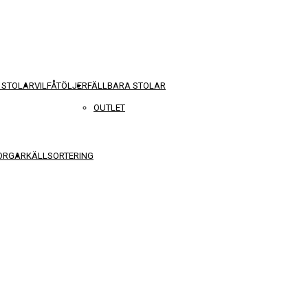
 STOLAR
VILFÅTÖLJER
FÄLLBARA STOLAR
OUTLET
KORGAR
KÄLLSORTERING