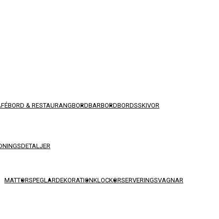
AFÉBORD & RESTAURANGBORD
BARBORD
BORDSSKIVOR
DNINGSDETALJER
MATTOR
SPEGLAR
DEKORATION
KLOCKOR
SERVERINGSVAGNAR