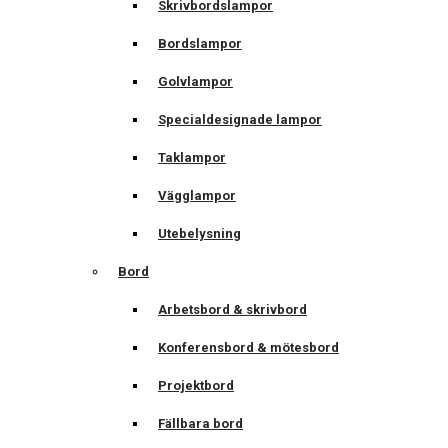
Skrivbordslampor
Bordslampor
Golvlampor
Specialdesignade lampor
Taklampor
Vägglampor
Utebelysning
Bord
Arbetsbord & skrivbord
Konferensbord & mötesbord
Projektbord
Fällbara bord