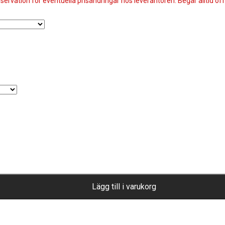
servation för eventuella prisändringar hos leverantören. Begär alltid offe
Lägg till i varukorg