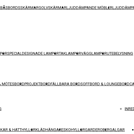
SBÅS
BORDSSKÄRMAR
GOLVSKÄRMAR
LJUDDÄMPANDE MÖBLER
LJUDDÄMPA
POR
SPECIALDESIGNADE LAMPOR
TAKLAMPOR
VÄGGLAMPOR
UTEBELYSNING
& MÖTESBORD
PROJEKTBORD
FÄLLBARA BORD
SOFFBORD & LOUNGEBORD
C
G
INRE
KAR & HATTHYLLOR
KLÄDHÄNGARE
SKOHYLLOR
GARDEROBER
GALGAR