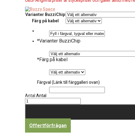
OBS! Angivna priser är styckepriser och gäller alltid med re
Varianter BuzziChip
Färg på kabel
*
Varianter BuzziChip
*
Färg på kabel
Färgval (Länk till färggalleri ovan)
Antal
Antal
Offertförfrågan