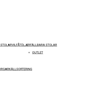
 STOLAR
VILFÅTÖLJER
FÄLLBARA STOLAR
OUTLET
KORGAR
KÄLLSORTERING