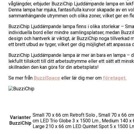
våglängder, erbjuder BuzziChip Ljuddämpande lampa en lekful
Denna lampa har mjuka, fantasifulla kurvor skapade av en vo
sammanhängande utrymmen och olika zoner, vilket ger en flex
BuzziChip Ljuddämpande lampa finns i olika storlekar – Sma
individuella bord eller mindre samlingsplatser, medan Buz
design och hantverk är viktigt, är BuzziChip noga tillverkad
ett brett utbud av tyger, vilket ger dig möjlighet att anpassa 
BuzziChip Ljuddämpande lampa är mer än bara en lampa – den
lekfullt tillskott till ditt arbetsutrymme eller ett sätt att mi
skillnaden den kan göra för din arbetsplats!
Se mer från
BuzziSpace
eller lär dig mer om
företaget.
Small 70 x 66 cm Retroft Solo , Small 70 x 66 
Varianter
cm LED Trio Globe 3 x 1500 Lm , Medium 140 x 6
BuzziChip
Large 210 x 66 cm LED Quintet Spot 5 x 1500 L