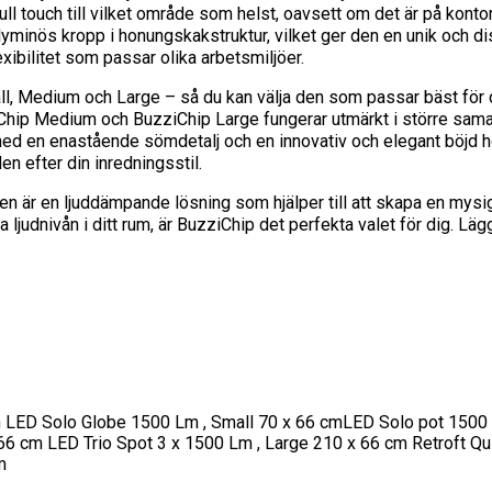
l touch till vilket område som helst, oavsett om det är på konto
lyminös kropp i honungskakstruktur, vilket ger den en unik och d
ibilitet som passar olika arbetsmiljöer.
ll, Medium och Large – så du kan välja den som passar bäst för
ziChip Medium och BuzziChip Large fungerar utmärkt i större s
 med en enastående sömdetalj och en innovativ och elegant böjd h
den efter din inredningsstil.
 är en ljuddämpande lösning som hjälper till att skapa en mysig
nska ljudnivån i ditt rum, är BuzziChip det perfekta valet för dig. 
cm LED Solo Globe 1500 Lm , Small 70 x 66 cmLED Solo pot 1500
6 cm LED Trio Spot 3 x 1500 Lm , Large 210 x 66 cm Retroft Qui
m