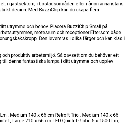
ret, i gästsektorn, i bostadsområden eller någon annanstans.
istinkt design. Med BuzziChip kan du skapa flera
 ditt utrymme och behov. Placera BuzziChip Small på
amarbetsutrymmen, mötesrum och receptioner.Eftersom både
onungskakskropp. Den levereras i olika färger och kan kläs i
 och produktiv arbetsmiljö. Så oavsett om du behöver ett
Lägg till denna fantastiska lampa i ditt utrymme och upplev
 Lm , Medium 140 x 66 cm Retroft Trio , Medium 140 x 66
ntet , Large 210 x 66 cm LED Quintet Globe 5 x 1500 Lm,