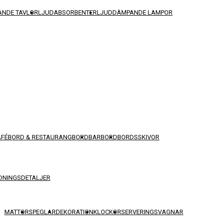
NDE TAVLOR
LJUDABSORBENTER
LJUDDÄMPANDE LAMPOR
AFÉBORD & RESTAURANGBORD
BARBORD
BORDSSKIVOR
DNINGSDETALJER
MATTOR
SPEGLAR
DEKORATION
KLOCKOR
SERVERINGSVAGNAR