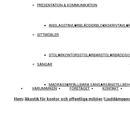
PRESENTATION & KOMMUNIKATION
ANSLAGSTAVLOR
BLÄDDERBLOCK
SKRIVTAVLO
SITTMÖBLER
STOLAR
KONTORSSTOLAR
BARSTOLAR
BÄDDSO
SÄNGAR
MADRASSER
FÄLLBARA SÄNGAR
SÄNGTILLBEH
VARUMÄRKEN
FÖRETAGET
KONTAKT
Hem
/
Akustik för kontor och offentliga miljöer
/
Ljuddämpand