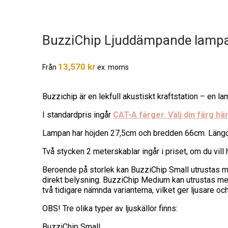
BuzziChip Ljuddämpande lamp
13,570
kr
Från
ex. moms
Buzzichip är en lekfull akustiskt kraftstation – en 
I standardpris ingår
CAT-A färger. Välj din färg här
Lampan har höjden 27,5cm och bredden 66cm. Längde
Två stycken 2 meterskablar ingår i priset, om du vill
Beroende på storlek kan BuzziChip Small utrustas med
direkt belysning. BuzziChip Medium kan utrustas me
två tidigare nämnda varianterna, vilket ger ljusare oc
OBS! Tre olika typer av ljuskällor finns:
BuzziChip Small