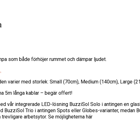
a
lampa som både förhöjer rummet och dämpar ljudet.
.
n varier med storlek: Small (70cm), Medium (140cm), Large (2
 ha 5m långa kablar – begär offert!
 vår integrerade LED-lösning BuzziSol Solo i antingen en glasklo
d BuzziSol Trio i antingen Spots eller Globes-varianter, medan
h trevligare arbetsytor. Se möjligheterna här