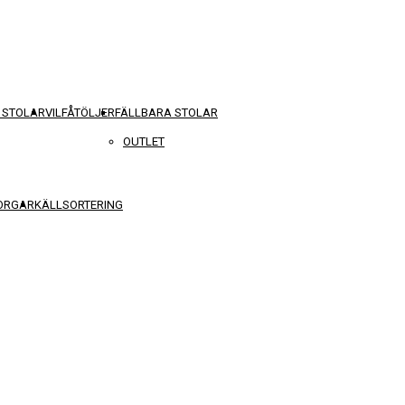
 STOLAR
VILFÅTÖLJER
FÄLLBARA STOLAR
OUTLET
KORGAR
KÄLLSORTERING