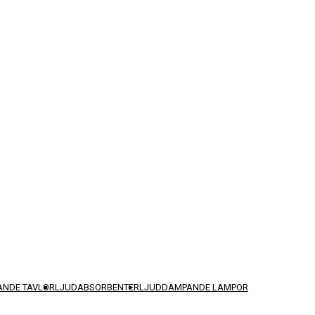
NDE TAVLOR
LJUDABSORBENTER
LJUDDÄMPANDE LAMPOR