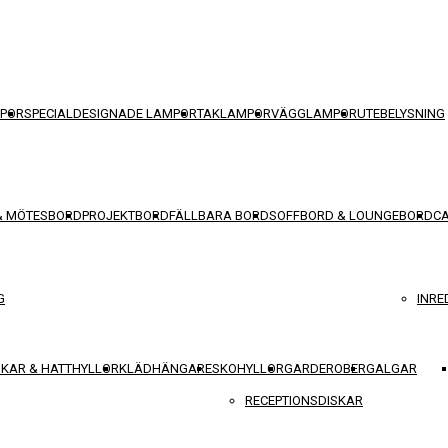
POR
SPECIALDESIGNADE LAMPOR
TAKLAMPOR
VÄGGLAMPOR
UTEBELYSNING
& MÖTESBORD
PROJEKTBORD
FÄLLBARA BORD
SOFFBORD & LOUNGEBORD
C
G
INRE
KAR & HATTHYLLOR
KLÄDHÄNGARE
SKOHYLLOR
GARDEROBER
GALGAR
RECEPTIONSDISKAR