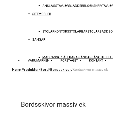
ANSLAGSTAVLOR
BLÄDDERBLOCK
SKRIVTAVLO
SITTMÖBLER
STOLAR
KONTORSSTOLAR
BARSTOLAR
BÄDDSO
SÄNGAR
MADRASSER
FÄLLBARA SÄNGAR
SÄNGTILLBEH
VARUMÄRKEN
FÖRETAGET
KONTAKT
Hem
/
Produkter
/
Bord
/
Bordsskivor
/
Bordsskivor massiv ek
Bordsskivor massiv ek