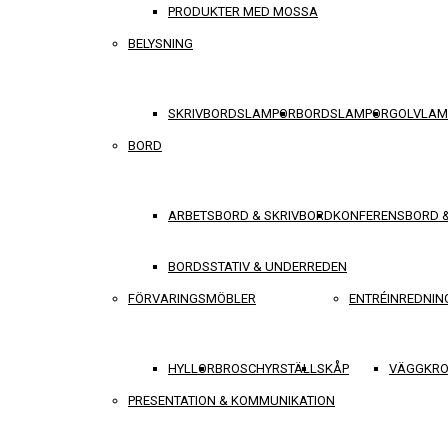
PRODUKTER MED MOSSA
BELYSNING
SKRIVBORDSLAMPOR
BORDSLAMPOR
GOLVLAM
BORD
ARBETSBORD & SKRIVBORD
KONFERENSBORD 
BORDSSTATIV & UNDERREDEN
FÖRVARINGSMÖBLER
ENTRÉINREDNIN
HYLLOR
BROSCHYRSTÄLL
SKÅP
VÄGGKRO
PRESENTATION & KOMMUNIKATION