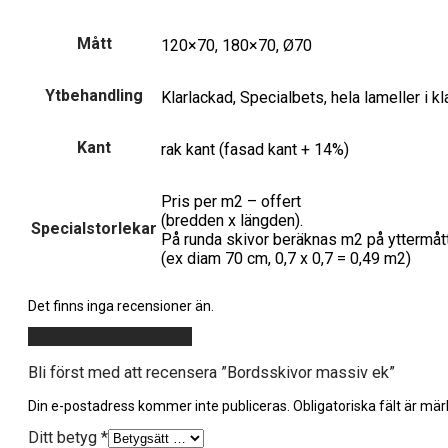
Mått
120×70, 180×70, Ø70
Ytbehandling
Klarlackad, Specialbets, hela lameller i kl
Kant
rak kant (fasad kant + 14%)
Pris per m2 – offert
(bredden x längden).
Specialstorlekar
På runda skivor beräknas m2 på yttermåt
(ex diam 70 cm, 0,7 x 0,7 = 0,49 m2)
Det finns inga recensioner än.
Lägg till en recension
Bli först med att recensera ”Bordsskivor massiv ek”
Din e-postadress kommer inte publiceras.
Obligatoriska fält är mä
Ditt betyg
*