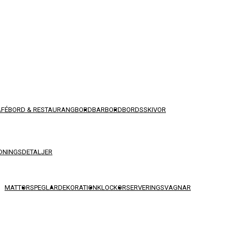
AFÉBORD & RESTAURANGBORD
BARBORD
BORDSSKIVOR
DNINGSDETALJER
MATTOR
SPEGLAR
DEKORATION
KLOCKOR
SERVERINGSVAGNAR