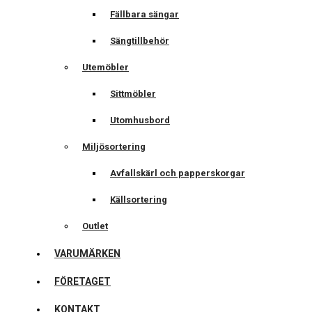
Fällbara sängar
Sängtillbehör
Utemöbler
Sittmöbler
Utomhusbord
Miljösortering
Avfallskärl och papperskorgar
Källsortering
Outlet
VARUMÄRKEN
FÖRETAGET
KONTAKT