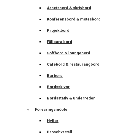
Arbetsbord & skrivbord
Konferensbord & mötesbord
Projektbord
Fällbara bord
Soffbord & loungebord
Cafébord & restaurangbord
Barbord
Bordsskivor
Bordsstativ & underreden
Förvaringsmöbler
Hyllor
Broschyrställ