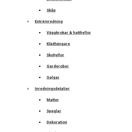
Skåp
Entréinredning
Väggkrokar & hatthyllor
Klädhängare
Skohyllor
Garderober
Galgar
Inredningsdetaljer
Mattor
Speglar
Dekoration