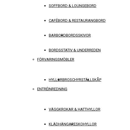
SOFFBORD & LOUNGEBORD
CAFÉBORD & RESTAURANGBORD
BARBORD
BORDSSKIVOR
BORDSSTATIV & UNDERREDEN
FÖRVARINGSMÖBLER
HYLLOR
BROSCHYRSTÄLL
SKÅP
ENTRÉINREDNING
VÄGGKROKAR & HATTHYLLOR
KLÄDHÄNGARE
SKOHYLLOR