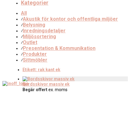
Kategorier
All
Akustik för kontor och offentliga miljöer
⁄
Belysning
⁄
Inredningsdetaljer
⁄
Miljösortering
⁄
Outlet
⁄
Presentation & Kommunikation
⁄
Produkter
⁄
Sittmöbler
⁄
Etikett:
rak kant ek
Bordsskivor massiv ek
Begär offert
ex. moms