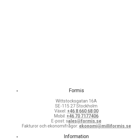
Formis
Wittstocksgatan 16A
SE-115 27 Stockholm
Växel:
+46 8 660 68 00
Mobil:
+46 70 7177406
E-post: s
ales@formis.se
Fakturor och ekonomifrågor:
ekonomi@milliformis.se
Information