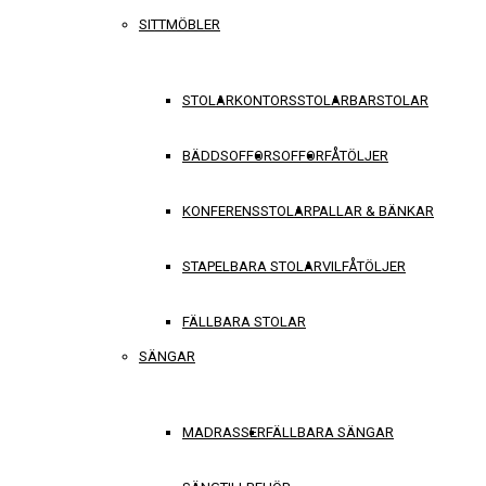
SITTMÖBLER
STOLAR
KONTORSSTOLAR
BARSTOLAR
BÄDDSOFFOR
SOFFOR
FÅTÖLJER
KONFERENSSTOLAR
PALLAR & BÄNKAR
STAPELBARA STOLAR
VILFÅTÖLJER
FÄLLBARA STOLAR
SÄNGAR
MADRASSER
FÄLLBARA SÄNGAR